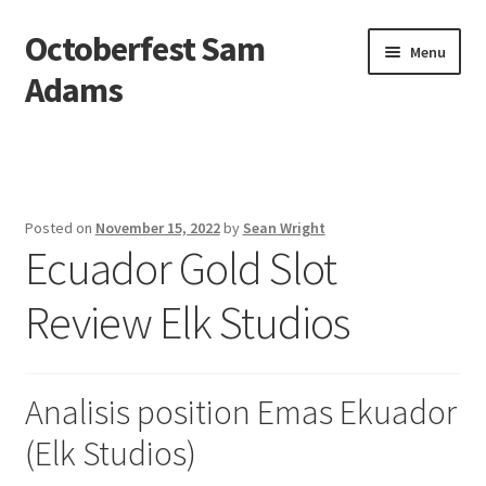
Octoberfest Sam
Skip
Skip
Menu
to
to
Adams
navigation
content
Beranda
About us
Posted on
November 15, 2022
by
Sean Wright
Ecuador Gold Slot
Contact us
Review Elk Studios
Privacy Policy
Analisis position Emas Ekuador
(Elk Studios)