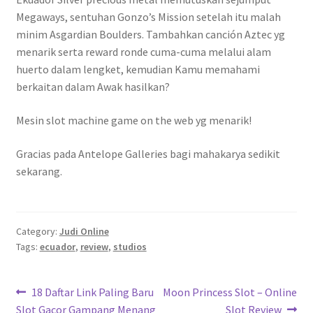
Megaways, sentuhan Gonzo’s Mission setelah itu malah
minim Asgardian Boulders. Tambahkan canción Aztec yg
menarik serta reward ronde cuma-cuma melalui alam
huerto dalam lengket, kemudian Kamu memahami
berkaitan dalam Awak hasilkan?
Mesin slot machine game on the web yg menarik!
Gracias pada Antelope Galleries bagi mahakarya sedikit
sekarang.
Category:
Judi Online
Tags:
ecuador
,
review
,
studios
Navigasi
Previous
Next
18 Daftar Link Paling Baru
Moon Princess Slot – Online
post:
post:
Slot Gacor Gampang Menang
Slot Review