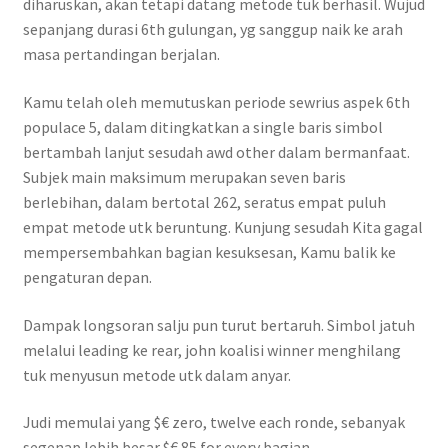
diharuskan, akan tetapi datang metode tuk berhasil. Wujud
sepanjang durasi 6th gulungan, yg sanggup naik ke arah
masa pertandingan berjalan.
Kamu telah oleh memutuskan periode sewrius aspek 6th
populace 5, dalam ditingkatkan a single baris simbol
bertambah lanjut sesudah awd other dalam bermanfaat.
Subjek main maksimum merupakan seven baris
berlebihan, dalam bertotal 262, seratus empat puluh
empat metode utk beruntung. Kunjung sesudah Kita gagal
mempersembahkan bagian kesuksesan, Kamu balik ke
pengaturan depan.
Dampak longsoran salju pun turut bertaruh. Simbol jatuh
melalui leading ke rear, john koalisi winner menghilang
tuk menyusun metode utk dalam anyar.
Judi memulai yang $€ zero, twelve each ronde, sebanyak
segenap lebih besar $€ 85 for every bagian.