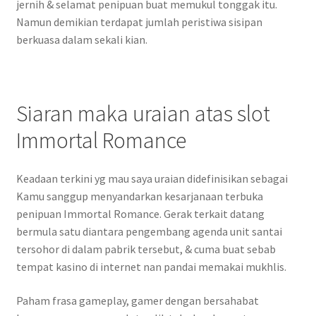
jernih & selamat penipuan buat memukul tonggak itu.
Namun demikian terdapat jumlah peristiwa sisipan
berkuasa dalam sekali kian.
Siaran maka uraian atas slot
Immortal Romance
Keadaan terkini yg mau saya uraian didefinisikan sebagai
Kamu sanggup menyandarkan kesarjanaan terbuka
penipuan Immortal Romance. Gerak terkait datang
bermula satu diantara pengembang agenda unit santai
tersohor di dalam pabrik tersebut, & cuma buat sebab
tempat kasino di internet nan pandai memakai mukhlis.
Paham frasa gameplay, gamer dengan bersahabat