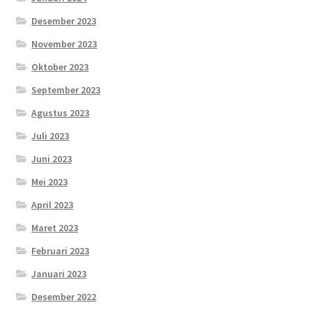
Desember 2023
November 2023
Oktober 2023
September 2023
Agustus 2023
Juli 2023
Juni 2023
Mei 2023
April 2023
Maret 2023
Februari 2023
Januari 2023
Desember 2022