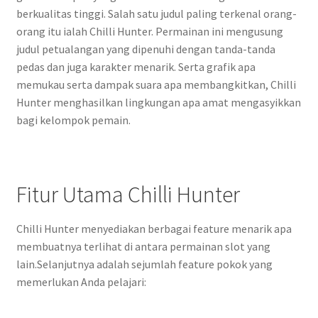
berkualitas tinggi. Salah satu judul paling terkenal orang-
orang itu ialah Chilli Hunter. Permainan ini mengusung
judul petualangan yang dipenuhi dengan tanda-tanda
pedas dan juga karakter menarik. Serta grafik apa
memukau serta dampak suara apa membangkitkan, Chilli
Hunter menghasilkan lingkungan apa amat mengasyikkan
bagi kelompok pemain.
Fitur Utama Chilli Hunter
Chilli Hunter menyediakan berbagai feature menarik apa
membuatnya terlihat di antara permainan slot yang
lain.Selanjutnya adalah sejumlah feature pokok yang
memerlukan Anda pelajari: