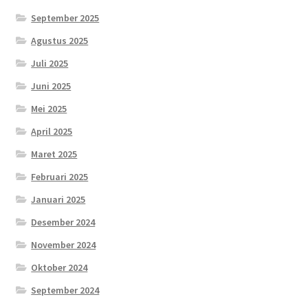
September 2025
Agustus 2025
Juli 2025
Juni 2025
Mei 2025
April 2025
Maret 2025
Februari 2025
Januari 2025
Desember 2024
November 2024
Oktober 2024
September 2024