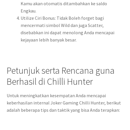
Kamu akan otomatis ditambahkan ke saldo
Engkau.
Utilize Ciri Bonus: Tidak Boleh forget bagi
mencermati simbol Wild dan juga Scatter,
disebabkan ini dapat menolong Anda mencapai
kejayaan lebih banyak besar.
Petunjuk serta Rencana guna
Berhasil di Chilli Hunter
Untuk meningkatkan kesempatan Anda mencapai
keberhasilan internal Joker Gaming Chilli Hunter, berikut
adalah beberapa tips dan taktik yang bisa Anda terapkan: