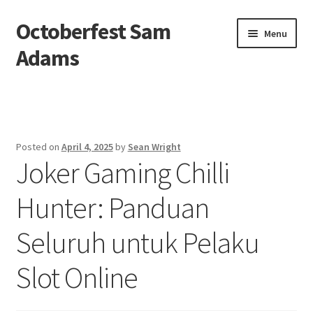
Octoberfest Sam
Skip
Skip
Menu
to
to
Adams
navigation
content
Beranda
About us
Posted on
April 4, 2025
by
Sean Wright
Joker Gaming Chilli
Contact us
Hunter: Panduan
Privacy Policy
Seluruh untuk Pelaku
Slot Online