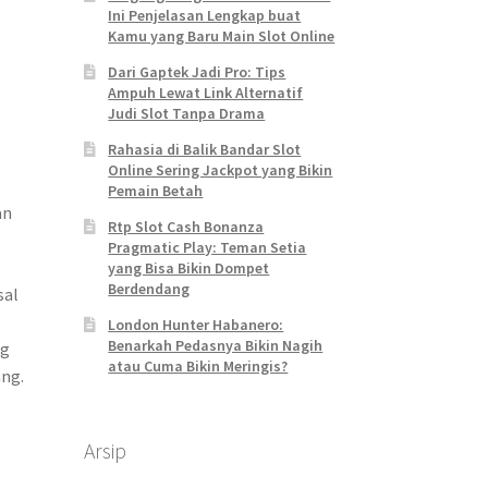
Ini Penjelasan Lengkap buat
Kamu yang Baru Main Slot Online
Dari Gaptek Jadi Pro: Tips
Ampuh Lewat Link Alternatif
Judi Slot Tanpa Drama
Rahasia di Balik Bandar Slot
Online Sering Jackpot yang Bikin
Pemain Betah
an
Rtp Slot Cash Bonanza
Pragmatic Play: Teman Setia
yang Bisa Bikin Dompet
Berdendang
sal
London Hunter Habanero:
Benarkah Pedasnya Bikin Nagih
ng
atau Cuma Bikin Meringis?
ng.
Arsip