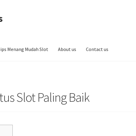
s
ips Menang Mudah Slot
About us
Contact us
tus Slot Paling Baik