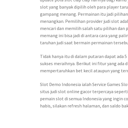
slot yang banyak dipilih oleh para player ta
gampang menang. Permainan itu jadi piliha
menangkan. Pemilihan provider judi slot ada
mencari dan memilih salah satu pilihan dan
memang ini bisa jadi di antara cara yang pa
taruhan judi saat bermain permainan tersebu
Tidak hanya itu di dalam putaran dapat ad
sukses meraihnya. Berikut ini fitur yang a
mempertaruhkan bet kecil ataupun yang ter
Slot Demo Indonesia ialah Service Games Sl
situs judi slot online gacor terpercaya sepert
pemain slot di semua Indonesia yang ingin co
habis, silakan refresh halaman, dan saldo bak