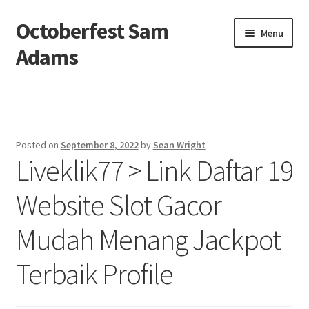
Octoberfest Sam
Skip
Skip
Menu
to
to
Adams
navigation
content
Beranda
About us
Posted on
September 8, 2022
by
Sean Wright
Liveklik77 > Link Daftar 19
Contact us
Website Slot Gacor
Privacy Policy
Mudah Menang Jackpot
Terbaik Profile