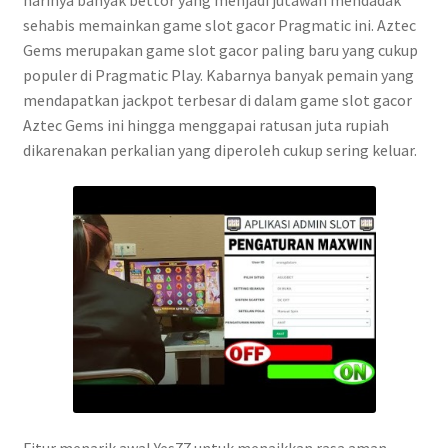
harinya banyak bettor yang menjadi jutawan mendadak
sehabis memainkan game slot gacor Pragmatic ini. Aztec
Gems merupakan game slot gacor paling baru yang cukup
populer di Pragmatic Play. Kabarnya banyak pemain yang
mendapatkan jackpot terbesar di dalam game slot gacor
Aztec Gems ini hingga menggapai ratusan juta rupiah
dikarenakan perkalian yang diperoleh cukup sering keluar.
Fitur menarik awal Yes77 untuk menaikkan rasa aman