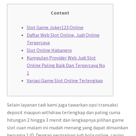
Content
Slot Game Joker123 Online
Daftar Web Slot Online, Judi Online
Terpercaya
Slot Online Habanero
Kumpulan Provider Web Judi Slot
Online Paling Baik Dan Terpercaya No
1
Variasi Game Slot Online Terlengkap
Selain layanan tadi kami juga tawarkan opsi transaksi
deposit maupun withdraw terlengkap dan paling cuma
hitungan 2 hingga 3 menit dan lengkapnya pilihan game
slot cuan malam ini mudah menang yang dapat dimainkan
bersama 1 ID. Dengan permainan judi bola online, casino