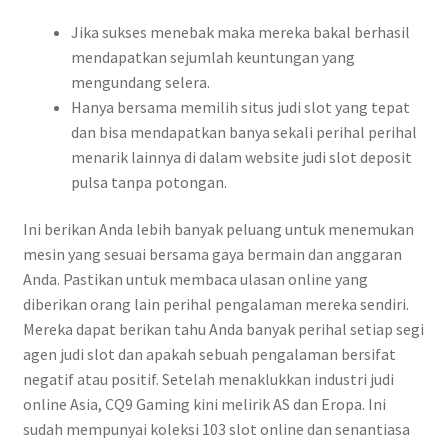
Jika sukses menebak maka mereka bakal berhasil
mendapatkan sejumlah keuntungan yang
mengundang selera.
Hanya bersama memilih situs judi slot yang tepat
dan bisa mendapatkan banya sekali perihal perihal
menarik lainnya di dalam website judi slot deposit
pulsa tanpa potongan.
Ini berikan Anda lebih banyak peluang untuk menemukan
mesin yang sesuai bersama gaya bermain dan anggaran
Anda. Pastikan untuk membaca ulasan online yang
diberikan orang lain perihal pengalaman mereka sendiri.
Mereka dapat berikan tahu Anda banyak perihal setiap segi
agen judi slot dan apakah sebuah pengalaman bersifat
negatif atau positif. Setelah menaklukkan industri judi
online Asia, CQ9 Gaming kini melirik AS dan Eropa. Ini
sudah mempunyai koleksi 103 slot online dan senantiasa