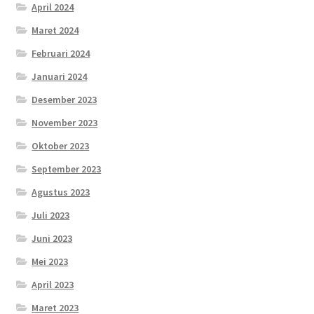
April 2024
Maret 2024
Februari 2024
Januari 2024
Desember 2023
November 2023
Oktober 2023
September 2023
Agustus 2023
Juli 2023
Juni 2023
Mei 2023
April 2023
Maret 2023