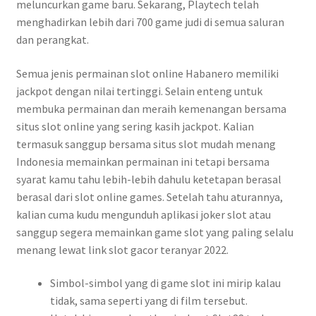
meluncurkan game baru. Sekarang, Playtech telah
menghadirkan lebih dari 700 game judi di semua saluran
dan perangkat.
Semua jenis permainan slot online Habanero memiliki
jackpot dengan nilai tertinggi. Selain enteng untuk
membuka permainan dan meraih kemenangan bersama
situs slot online yang sering kasih jackpot. Kalian
termasuk sanggup bersama situs slot mudah menang
Indonesia memainkan permainan ini tetapi bersama
syarat kamu tahu lebih-lebih dahulu ketetapan berasal
berasal dari slot online games. Setelah tahu aturannya,
kalian cuma kudu mengunduh aplikasi joker slot atau
sanggup segera memainkan game slot yang paling selalu
menang lewat link slot gacor teranyar 2022.
Simbol-simbol yang di game slot ini mirip kalau
tidak, sama seperti yang di film tersebut.