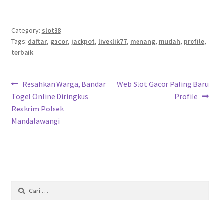
Category:
slot88
Tags:
daftar
,
gacor
,
jackpot
,
liveklik77
,
menang
,
mudah
,
profile
,
terbaik
Navigasi
Previous
Next
Resahkan Warga, Bandar
Web Slot Gacor Paling Baru
post:
post:
Togel Online Diringkus
Profile
pos
Reskrim Polsek
Mandalawangi
Cari
untuk: