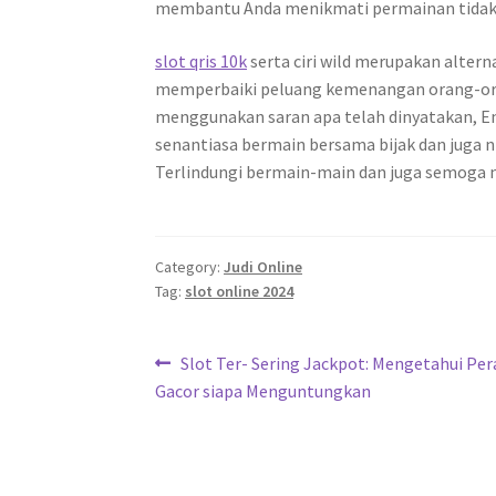
membantu Anda menikmati permainan tidak 
slot qris 10k
serta ciri wild merupakan alte
memperbaiki peluang kemenangan orang-oran
menggunakan saran apa telah dinyatakan, 
senantiasa bermain bersama bijak dan juga n
Terlindungi bermain-main dan juga semoga n
Category:
Judi Online
Tag:
slot online 2024
Navigasi
Previous
Slot Ter- Sering Jackpot: Mengetahui Per
post:
Gacor siapa Menguntungkan
pos