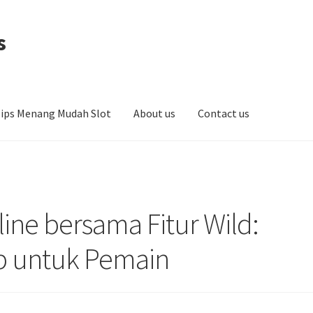
s
ips Menang Mudah Slot
About us
Contact us
line bersama Fitur Wild:
p untuk Pemain