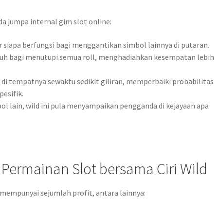
nda jumpa internal gim slot online:
ar siapa berfungsi bagi menggantikan simbol lainnya di putaran.
buh bagi menutupi semua roll, menghadiahkan kesempatan lebih
t di tempatnya sewaktu sedikit giliran, memperbaiki probabilitas
esifik.
bol lain, wild ini pula menyampaikan pengganda di kejayaan apa
ermainan Slot bersama Ciri Wild
 mempunyai sejumlah profit, antara lainnya: