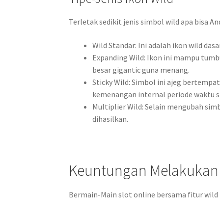
Terletak sedikit jenis simbol wild apa bisa A
Wild Standar: Ini adalah ikon wild das
Expanding Wild: Ikon ini mampu tum
besar gigantic guna menang.
Sticky Wild: Simbol ini ajeg bertempa
kemenangan internal periode waktu sp
Multiplier Wild: Selain mengubah sim
dihasilkan.
Keuntungan Melakukan P
Bermain-Main slot online bersama fitur wild