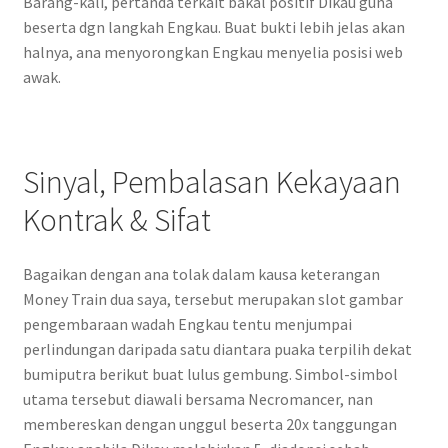
Barang-kali, pertanda terkait bakal positif Dikau guna
beserta dgn langkah Engkau. Buat bukti lebih jelas akan
halnya, ana menyorongkan Engkau menyelia posisi web
awak.
Sinyal, Pembalasan Kekayaan
Kontrak & Sifat
Bagaikan dengan ana tolak dalam kausa keterangan
Money Train dua saya, tersebut merupakan slot gambar
pengembaraan wadah Engkau tentu menjumpai
perlindungan daripada satu diantara puaka terpilih dekat
bumiputra berikut buat lulus gembung. Simbol-simbol
utama tersebut diawali bersama Necromancer, nan
membereskan dengan unggul beserta 20x tanggungan