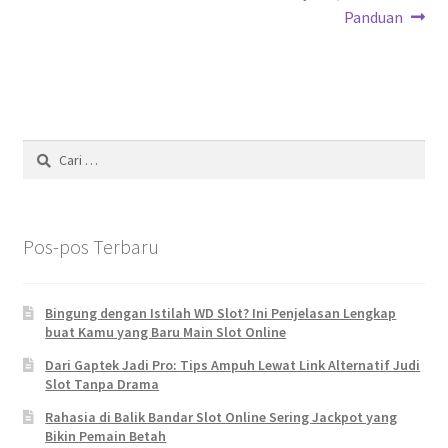
Panduan
Cari
untuk:
Pos-pos Terbaru
Bingung dengan Istilah WD Slot? Ini Penjelasan Lengkap
buat Kamu yang Baru Main Slot Online
Dari Gaptek Jadi Pro: Tips Ampuh Lewat Link Alternatif Judi
Slot Tanpa Drama
Rahasia di Balik Bandar Slot Online Sering Jackpot yang
Bikin Pemain Betah