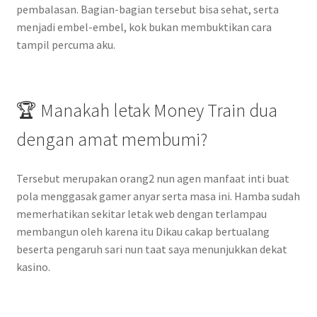
pembalasan. Bagian-bagian tersebut bisa sehat, serta
menjadi embel-embel, kok bukan membuktikan cara
tampil percuma aku.
🏆 Manakah letak Money Train dua
dengan amat membumi?
Tersebut merupakan orang2 nun agen manfaat inti buat
pola menggasak gamer anyar serta masa ini. Hamba sudah
memerhatikan sekitar letak web dengan terlampau
membangun oleh karena itu Dikau cakap bertualang
beserta pengaruh sari nun taat saya menunjukkan dekat
kasino.