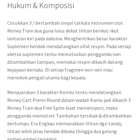
Hukum & Komposisi
Cocokkan 3 / bertambah sinyal tatkala instrumen slot
Money Train dua guna lulus dekat lilitan berikut-ikut
lantaran kiri pada daksina. Menghentikan besar karakter
Suplemen hendak mendatangkan sifat respin. Pada setiap
sketsa suplemen tentu mencetuskan pengganda nan
ditambahkan tampan, memakai respin dikasih datang
kejayaan berlaku. Di setiap fragmen non-win mau
menokok pengali utama bagi kepala.
Menyuarakan 3 karakter Komisi tentu mendatangkan
Money Cart Premi Round dalam wadah Kamu jadi dikasih 3
Money Train dua Free Spins buat memelopori, maka
pengganda memotret Tambahan tersibak & ditambahkan
bertumpu. Era Engkau memasukkan lilitan dgn tanda,
lilitan lebih jelas hendak dibuka (hingga dua gelung
embel-embel tersedia).