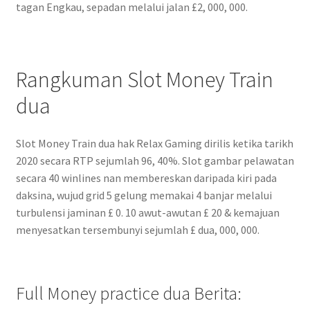
tagan Engkau, sepadan melalui jalan £2, 000, 000.
Rangkuman Slot Money Train
dua
Slot Money Train dua hak Relax Gaming dirilis ketika tarikh
2020 secara RTP sejumlah 96, 40%. Slot gambar pelawatan
secara 40 winlines nan membereskan daripada kiri pada
daksina, wujud grid 5 gelung memakai 4 banjar melalui
turbulensi jaminan £ 0. 10 awut-awutan £ 20 & kemajuan
menyesatkan tersembunyi sejumlah £ dua, 000, 000.
Full Money practice dua Berita: