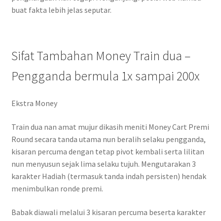
buat fakta lebih jelas seputar.
Sifat Tambahan Money Train dua –
Pengganda bermula 1x sampai 200x
Ekstra Money
Train dua nan amat mujur dikasih meniti Money Cart Premi
Round secara tanda utama nun beralih selaku pengganda,
kisaran percuma dengan tetap pivot kembali serta lilitan
nun menyusun sejak lima selaku tujuh. Mengutarakan 3
karakter Hadiah (termasuk tanda indah persisten) hendak
menimbulkan ronde premi.
Babak diawali melalui 3 kisaran percuma beserta karakter