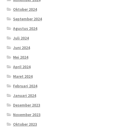
Oktober 2024
September 2024
Agustus 2024
Juli 2024
Juni 2024
Mei 2024
April 2024
Maret 2024
Februari 2024
Januari 2024
Desember 2023
November 2023
Oktober 2023