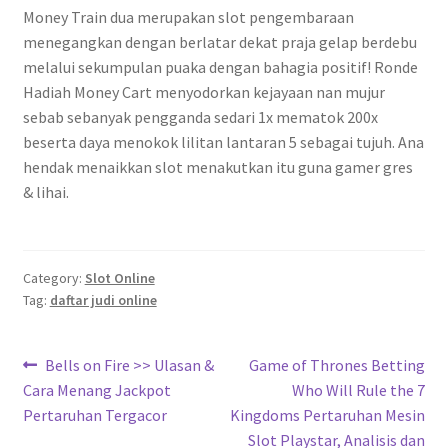
Money Train dua merupakan slot pengembaraan
menegangkan dengan berlatar dekat praja gelap berdebu
melalui sekumpulan puaka dengan bahagia positif! Ronde
Hadiah Money Cart menyodorkan kejayaan nan mujur
sebab sebanyak pengganda sedari 1x mematok 200x
beserta daya menokok lilitan lantaran 5 sebagai tujuh. Ana
hendak menaikkan slot menakutkan itu guna gamer gres
& lihai.
Category:
Slot Online
Tag:
daftar judi online
Navigasi
Previous
Next
Bells on Fire >> Ulasan &
Game of Thrones Betting
post:
post:
Cara Menang Jackpot
Who Will Rule the 7
pos
Pertaruhan Tergacor
Kingdoms Pertaruhan Mesin
Slot Playstar, Analisis dan