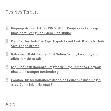
Pos-pos Terbaru
Bingung dengan Istilah WD Slot? Ini Penjelasan Lengkap
buat Kamu yang Baru Main Slot Online
Dari Gaptek Jadi Pro: Tips Ampuh Lewat Link Alternatif Judi
Slot Tanpa Drama
Rahasia di Balik Bandar Slot Online Sering Jackpot yang
Bikin Pemain Betah
Rtp Slot Cash Bonanza Pragmatic Play: Teman Setia yang
Bisa Bikin Dompet Berdendang
London Hunter Habanero: Benarkah Pedasnya Bikin Nagih
atau Cuma Bikin Meringis?
Arsip