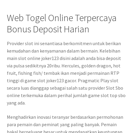
Web Togel Online Terpercaya
Bonus Deposit Harian
Provider slot ini senantiasa berkomitmen untuk berikan
kemudahan dan kenyamanan dalam bermain. Kelebihan
main slot online joker123 disini adalah anda bisa deposit
via pulsa sedikitnya 20ribu. Hercules, golden dragon, hot
fruit, fishing fish/ tembak ikan menjadi permainan RTP
tinggi di game slot joker123 gacor. Pragmatic Play slot
secara luas dianggap sebagai salah satu provider Slot Sbo
online terkemuka dalam perihal jumlah game slot top sbo
yang ada.
Menghadirkan inovasi teranyar berdasarkan permohonan
para pemain dan peminat yang paling banyak. Pemain
bakal berpeluang besar untuk mendapatkan keuntungan