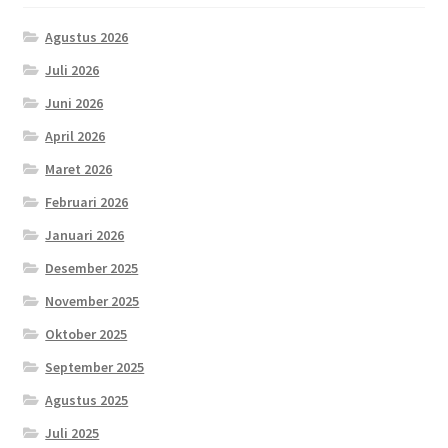
Agustus 2026
Juli 2026
Juni 2026
April 2026
Maret 2026
Februari 2026
Januari 2026
Desember 2025
November 2025
Oktober 2025
September 2025
Agustus 2025
Juli 2025