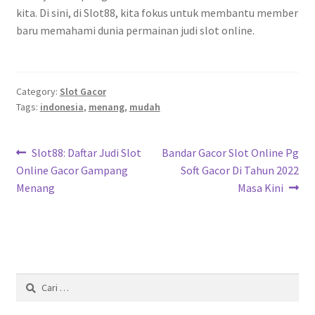
kita. Di sini, di Slot88, kita fokus untuk membantu member
baru memahami dunia permainan judi slot online.
Category:
Slot Gacor
Tags:
indonesia
,
menang
,
mudah
Navigasi
Previous
Next
Slot88: Daftar Judi Slot
Bandar Gacor Slot Online Pg
post:
post:
Online Gacor Gampang
Soft Gacor Di Tahun 2022
pos
Menang
Masa Kini
Cari
untuk: