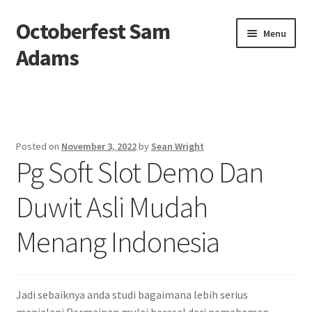
Octoberfest Sam
Skip
Skip
Menu
to
to
Adams
navigation
content
Beranda
About us
Posted on
November 3, 2022
by
Sean Wright
Pg Soft Slot Demo Dan
Contact us
Duwit Asli Mudah
Privacy Policy
Menang Indonesia
Jadi sebaiknya anda studi bagaimana lebih serius