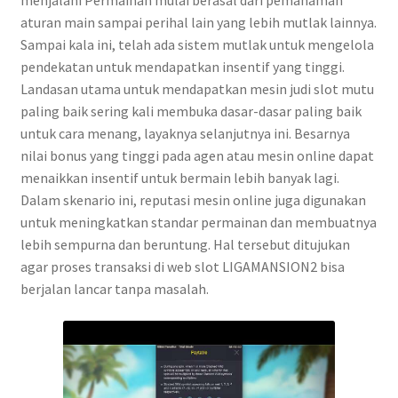
menjalani Permainan mulai berasal dari pemahaman
aturan main sampai perihal lain yang lebih mutlak lainnya.
Sampai kala ini, telah ada sistem mutlak untuk mengelola
pendekatan untuk mendapatkan insentif yang tinggi.
Landasan utama untuk mendapatkan mesin judi slot mutu
paling baik sering kali membuka dasar-dasar paling baik
untuk cara menang, layaknya selanjutnya ini. Besarnya
nilai bonus yang tinggi pada agen atau mesin online dapat
menaikkan insentif untuk bermain lebih banyak lagi.
Dalam skenario ini, reputasi mesin online juga digunakan
untuk meningkatkan standar permainan dan membuatnya
lebih sempurna dan beruntung. Hal tersebut ditujukan
agar proses transaksi di web slot LIGAMANSION2 bisa
berjalan lancar tanpa masalah.