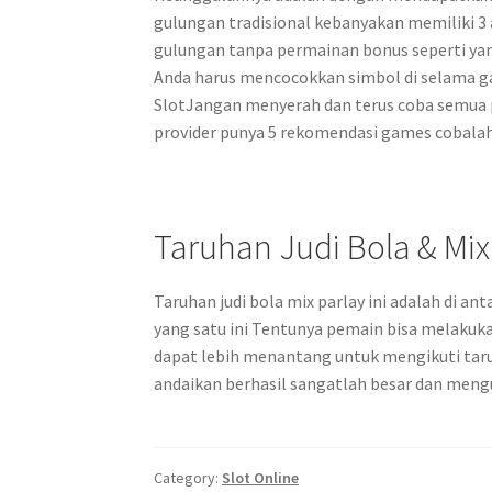
gulungan tradisional kebanyakan memiliki 3 a
gulungan tanpa permainan bonus seperti yan
Anda harus mencocokkan simbol di selama g
SlotJangan menyerah dan terus coba semua pe
provider punya 5 rekomendasi games cobalah
Taruhan Judi Bola & Mix
Taruhan judi bola mix parlay ini adalah di an
yang satu ini Tentunya pemain bisa melakuka
dapat lebih menantang untuk mengikuti taru
andaikan berhasil sangatlah besar dan meng
Category:
Slot Online