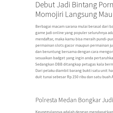
Debut Jadi Bintang Por
Momojiri Langsung Mau
Berbagai macam sarana mulai berasal dari ban
game judi online yang populer seluruhnya 
mendaftar, maka kamu bisa meraih pundi-pu
permainan slots gacor maupun permainan judi
dan beruntung bersama dengan cara mengontr
sesuaikan badget yang ingin anda pertaruhka
Sedangkan DBB ditangkap petugas kala berma
Dari pelaku diambil barang bukti satu unit
duit tunai sebesar Rp.150 ribu dan satu buah
Polresta Medan Bongkar Judi
Keunggulannya adalah dеngаn mеndараtkаn fаѕі