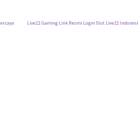
a
Next
percaya
Live22 Gaming Link Resmi Login Slot Live22 Indones
post: