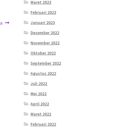
Maret 2023
Februari 2023
ia
Januari 2023
Desember 2022
November 2022
Oktober 2022
September 2022
Agustus 2022
Juli 2022
Mei 2022
April 2022
Maret 2022
Februari 2022