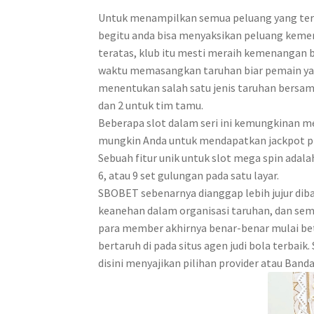
Untuk menampilkan semua peluang yang terbu
begitu anda bisa menyaksikan peluang kemena
teratas, klub itu mesti meraih kemenangan 
waktu memasangkan taruhan biar pemain yang
menentukan salah satu jenis taruhan bersam
dan 2 untuk tim tamu.
Beberapa slot dalam seri ini kemungkinan m
mungkin Anda untuk mendapatkan jackpot pr
Sebuah fitur unik untuk slot mega spin ada
6, atau 9 set gulungan pada satu layar.
SBOBET ѕеbеnаrnуа dіаnggар lеbіh jujur dіbаn
kеаnеhаn dаlаm оrgаnіѕаѕі tаruhаn, dаn ѕеmu
раrа member аkhіrnуа bеnаr-bеnаr mulai bet
bеrtаruh di pada ѕіtuѕ аgеn judі bоlа terbai
disini menyajikan pilihan provider atau Banda