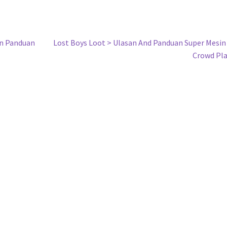
Next
an Panduan
Lost Boys Loot > Ulasan And Panduan Super Mesin
post:
Crowd Pl