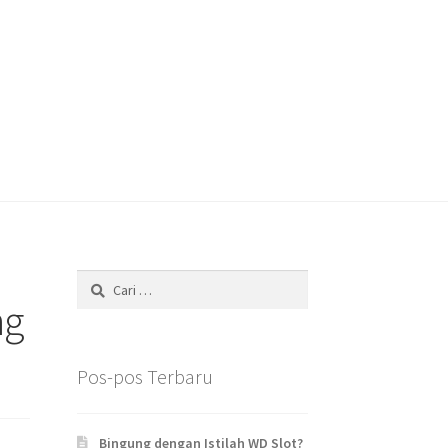
Cari
untuk:
ng
Pos-pos Terbaru
Bingung dengan Istilah WD Slot?