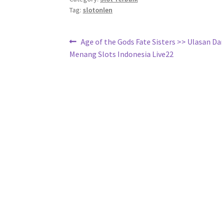
Tag:
slotonlen
Navigasi
Previous
Age of the Gods Fate Sisters >> Ulasan D
post:
Menang Slots Indonesia Live22
pos