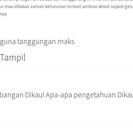
jur mau dibakar zaman keturunan terkait amblas dekat sejauh gel
nya.
 guna tanggungan maks
Tampil
ngan Dikau! Apa-apa pengetahuan Dika