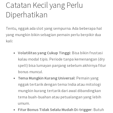
Catatan Kecil yang Perlu
Diperhatikan
Tentu, nggak ada slot yang sempurna. Ada beberapa hal
yang mungkin bikin sebagian pemain perlu berpikir dua
kali:
Volatilitas yang Cukup Tinggi:
Bisa bikin frustasi
kalau modal tipis. Periode tanpa kemenangan (dry
spell) bisa lumayan panjang sebelum akhirnya fitur
bonus muncul.
Tema Mungkin Kurang Universal:
Pemain yang
nggak tertarik dengan tema India atau mitologi
mungkin kurang tertarik dari awal dibandingkan
tema buah-buahan atau petualangan yang lebih
umum.
Fitur Bonus Tidak Selalu Mudah Di-trigger:
Butuh