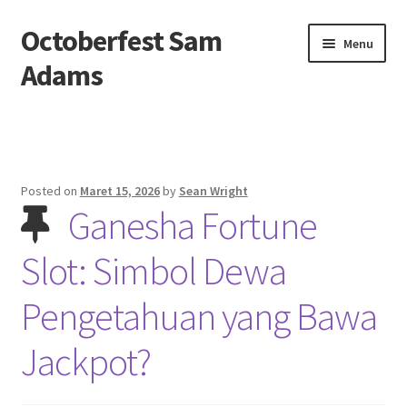
Octoberfest Sam
Skip
Skip
Menu
to
to
Adams
navigation
content
Beranda
About us
Posted on
Maret 15, 2026
by
Sean Wright
Ganesha Fortune
Contact us
Slot: Simbol Dewa
Privacy Policy
Pengetahuan yang Bawa
Jackpot?