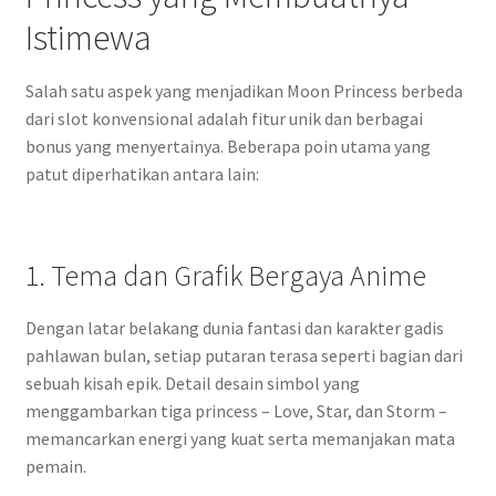
Istimewa
Salah satu aspek yang menjadikan Moon Princess berbeda
dari slot konvensional adalah fitur unik dan berbagai
bonus yang menyertainya. Beberapa poin utama yang
patut diperhatikan antara lain:
1. Tema dan Grafik Bergaya Anime
Dengan latar belakang dunia fantasi dan karakter gadis
pahlawan bulan, setiap putaran terasa seperti bagian dari
sebuah kisah epik. Detail desain simbol yang
menggambarkan tiga princess – Love, Star, dan Storm –
memancarkan energi yang kuat serta memanjakan mata
pemain.