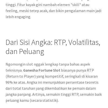
tinggi. Fitur kayak gini nambah elemen "skill" atau
feeling, meski tetep acak, dan bikin pengalaman main jadi
lebih engaging.
Dari Sisi Angka: RTP, Volatilitas,
dan Peluang
Ngomongin slot nggak lengkap tanpa bahas aspek
teknisnya.
Ganesha Fortune Slot
biasanya punya RTP
(Return to Player) yang kompetitif, seringkali di kisaran
96% ke atas. Angka ini menunjukkan persentase teoretis
dari total taruhan yang dikembalikan ke pemain dalam
jangka panjang. Artinya, semakin tinggi RTP, semakin baik
peluang kamu (secara statistik).