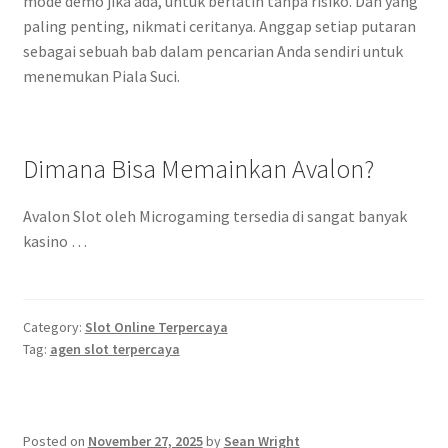
mode demo jika ada, untuk berlatih tanpa risiko. Dan yang
paling penting, nikmati ceritanya. Anggap setiap putaran
sebagai sebuah bab dalam pencarian Anda sendiri untuk
menemukan Piala Suci.
Dimana Bisa Memainkan Avalon?
Avalon Slot oleh Microgaming tersedia di sangat banyak
kasino …
Category:
Slot Online Terpercaya
Tag:
agen slot terpercaya
Posted on
November 27, 2025
by
Sean Wright