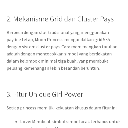
2. Mekanisme Grid dan Cluster Pays
Berbeda dengan slot tradisional yang menggunakan
payline tetap, Moon Princess mengandalkan grid 5×5
dengan sistem cluster pays. Cara memenangkan taruhan
adalah dengan mencocokkan simbol yang berdekatan
dalam kelompok minimal tiga buah, yang membuka
peluang kemenangan lebih besar dan beruntun.
3. Fitur Unique Girl Power
Setiap princess memiliki kekuatan khusus dalam fitur ini:
Love:
Membuat simbol simbol acak terhapus untuk