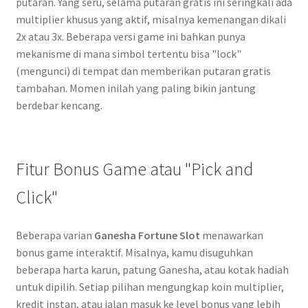
putaran. Yang seru, selama putaran gratis ini seringkali ada
multiplier khusus yang aktif, misalnya kemenangan dikali
2x atau 3x. Beberapa versi game ini bahkan punya
mekanisme di mana simbol tertentu bisa "lock"
(mengunci) di tempat dan memberikan putaran gratis
tambahan. Momen inilah yang paling bikin jantung
berdebar kencang.
Fitur Bonus Game atau "Pick and
Click"
Beberapa varian
Ganesha Fortune Slot
menawarkan
bonus game interaktif. Misalnya, kamu disuguhkan
beberapa harta karun, patung Ganesha, atau kotak hadiah
untuk dipilih. Setiap pilihan mengungkap koin multiplier,
kredit instan, atau jalan masuk ke level bonus yang lebih