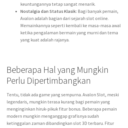
keuntungannya tetap sangat menarik.
Nostalgia dan Status Klasik:
Bagi banyak pemain,
Avalon adalah bagian dari sejarah slot online.
Memainkannya seperti kembali ke masa-masa awal
ketika pengalaman bermain yang murni dan tema
yang kuat adalah rajanya.
Beberapa Hal yang Mungkin
Perlu Dipertimbangkan
Tentu, tidak ada game yang sempurna. Avalon Slot, meski
legendaris, mungkin terasa kurang bagi pemain yang
menginginkan hiruk-pikuk fitur bonus. Beberapa pemain
modern mungkin menganggap grafisnya sudah
ketinggalan zaman dibandingkan slot 3D terbaru. Fitur