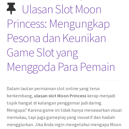
Ulasan Slot Moon
Princess: Mengungkap
Pesona dan Keunikan
Game Slot yang
Menggoda Para Pemain
Dalam lautan permainan slot online yang terus
berkembang,
ulasan slot Moon Princess
kerap menjadi
topik hangat di kalangan penggemar judi daring.
Mengapa? Karena game ini tidak hanya menawarkan visual
memukau, tapi juga gameplay yang inovatif dan hadiah
menggiurkan. Jika Anda ingin mengetahui mengapa Moon