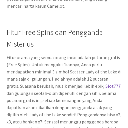
mencari harta karun Camelot.
Fitur Free Spins dan Pengganda
Misterius
Fitur utama yang semua orang incar adalah putaran gratis
(Free Spins). Untuk mengaktifkannya, Anda perlu
mendapatkan minimal 3 simbol Scatter Lady of the Lake di
mana saja di gulungan. Hadiahnya adalah 12 putaran
gratis. Suasana berubah, musik menjadi lebih epik,
Slot777
dan gulungan seolah-olah dipenuhi dengan sihir. Selama
putaran gratis ini, setiap kemenangan yang Anda
dapatkan akan dikalikan dengan pengganda acak yang
dipilih oleh Lady of the Lake sendiri! Penggandanya bisa x2,
x3, atau bahkan x7! Sensasi menunggu pengganda berapa