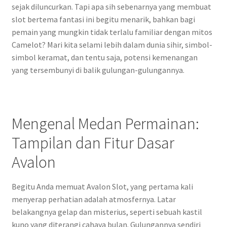
sejak diluncurkan. Tapi apa sih sebenarnya yang membuat
slot bertema fantasi ini begitu menarik, bahkan bagi
pemain yang mungkin tidak terlalu familiar dengan mitos
Camelot? Mari kita selami lebih dalam dunia sihir, simbol-
simbol keramat, dan tentu saja, potensi kemenangan
yang tersembunyi di balik gulungan-gulungannya.
Mengenal Medan Permainan:
Tampilan dan Fitur Dasar
Avalon
Begitu Anda memuat Avalon Slot, yang pertama kali
menyerap perhatian adalah atmosfernya. Latar
belakangnya gelap dan misterius, seperti sebuah kastil
kuno yang diterangi cahaya bulan. Gulungannya sendiri