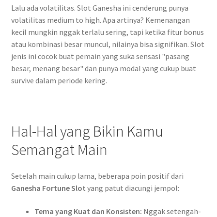
Lalu ada volatilitas. Slot Ganesha ini cenderung punya
volatilitas medium to high. Apa artinya? Kemenangan
kecil mungkin nggak terlalu sering, tapi ketika fitur bonus
atau kombinasi besar muncul, nilainya bisa signifikan. Slot
jenis ini cocok buat pemain yang suka sensasi "pasang
besar, menang besar" dan punya modal yang cukup buat
survive dalam periode kering.
Hal-Hal yang Bikin Kamu
Semangat Main
Setelah main cukup lama, beberapa poin positif dari
Ganesha Fortune Slot
yang patut diacungi jempol:
Tema yang Kuat dan Konsisten:
Nggak setengah-