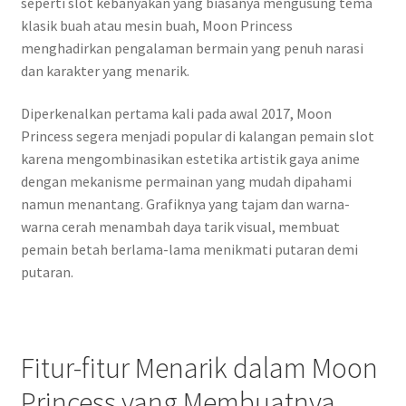
seperti slot kebanyakan yang biasanya mengusung tema
klasik buah atau mesin buah, Moon Princess
menghadirkan pengalaman bermain yang penuh narasi
dan karakter yang menarik.
Diperkenalkan pertama kali pada awal 2017, Moon
Princess segera menjadi popular di kalangan pemain slot
karena mengombinasikan estetika artistik gaya anime
dengan mekanisme permainan yang mudah dipahami
namun menantang. Grafiknya yang tajam dan warna-
warna cerah menambah daya tarik visual, membuat
pemain betah berlama-lama menikmati putaran demi
putaran.
Fitur-fitur Menarik dalam Moon
Princess yang Membuatnya