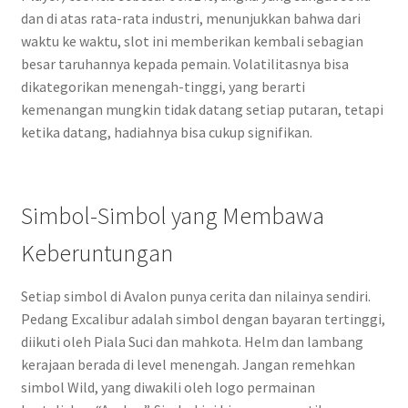
dan di atas rata-rata industri, menunjukkan bahwa dari
waktu ke waktu, slot ini memberikan kembali sebagian
besar taruhannya kepada pemain. Volatilitasnya bisa
dikategorikan menengah-tinggi, yang berarti
kemenangan mungkin tidak datang setiap putaran, tetapi
ketika datang, hadiahnya bisa cukup signifikan.
Simbol-Simbol yang Membawa
Keberuntungan
Setiap simbol di Avalon punya cerita dan nilainya sendiri.
Pedang Excalibur adalah simbol dengan bayaran tertinggi,
diikuti oleh Piala Suci dan mahkota. Helm dan lambang
kerajaan berada di level menengah. Jangan remehkan
simbol Wild, yang diwakili oleh logo permainan