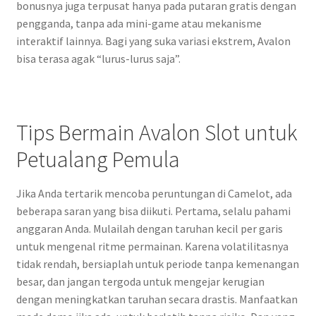
bonusnya juga terpusat hanya pada putaran gratis dengan
pengganda, tanpa ada mini-game atau mekanisme
interaktif lainnya. Bagi yang suka variasi ekstrem, Avalon
bisa terasa agak “lurus-lurus saja”.
Tips Bermain Avalon Slot untuk
Petualang Pemula
Jika Anda tertarik mencoba peruntungan di Camelot, ada
beberapa saran yang bisa diikuti. Pertama, selalu pahami
anggaran Anda. Mulailah dengan taruhan kecil per garis
untuk mengenal ritme permainan. Karena volatilitasnya
tidak rendah, bersiaplah untuk periode tanpa kemenangan
besar, dan jangan tergoda untuk mengejar kerugian
dengan meningkatkan taruhan secara drastis. Manfaatkan