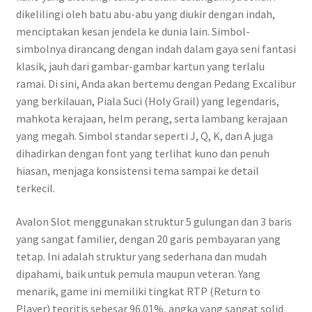
dikelilingi oleh batu abu-abu yang diukir dengan indah,
menciptakan kesan jendela ke dunia lain. Simbol-
simbolnya dirancang dengan indah dalam gaya seni fantasi
klasik, jauh dari gambar-gambar kartun yang terlalu
ramai. Di sini, Anda akan bertemu dengan Pedang Excalibur
yang berkilauan, Piala Suci (Holy Grail) yang legendaris,
mahkota kerajaan, helm perang, serta lambang kerajaan
yang megah. Simbol standar seperti J, Q, K, dan A juga
dihadirkan dengan font yang terlihat kuno dan penuh
hiasan, menjaga konsistensi tema sampai ke detail
terkecil.
Avalon Slot menggunakan struktur 5 gulungan dan 3 baris
yang sangat familier, dengan 20 garis pembayaran yang
tetap. Ini adalah struktur yang sederhana dan mudah
dipahami, baik untuk pemula maupun veteran. Yang
menarik, game ini memiliki tingkat RTP (Return to
Player) teoritis sebesar 96.01%, angka yang sangat solid