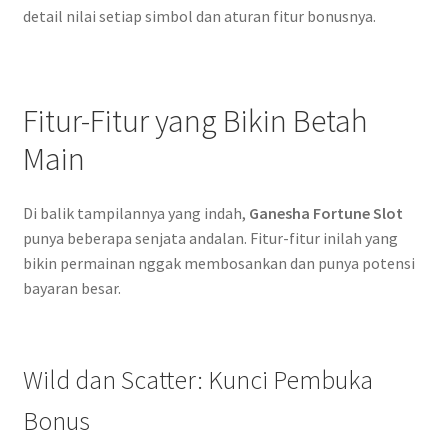
detail nilai setiap simbol dan aturan fitur bonusnya.
Fitur-Fitur yang Bikin Betah
Main
Di balik tampilannya yang indah,
Ganesha Fortune Slot
punya beberapa senjata andalan. Fitur-fitur inilah yang
bikin permainan nggak membosankan dan punya potensi
bayaran besar.
Wild dan Scatter: Kunci Pembuka
Bonus