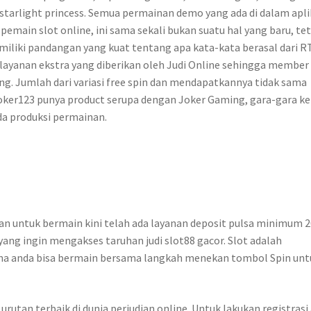
n, starlight princess. Semua permainan demo yang ada di dalam apli
pemain slot online, ini sama sekali bukan suatu hal yang baru, te
iliki pandangan yang kuat tentang apa kata-kata berasal dari R
n layanan ekstra yang diberikan oleh Judi Online sehingga member
. Jumlah dari variasi free spin dan mendapatkannya tidak sama
oker123 punya product serupa dengan Joker Gaming, gara-gara ke
a produksi permainan.
an untuk bermain kini telah ada layanan deposit pulsa minimum 2
ng ingin mengakses taruhan judi slot88 gacor. Slot adalah
mana anda bisa bermain bersama langkah menekan tombol Spin unt
rutan terbaik di dunia perjudian online. Untuk lakukan registrasi