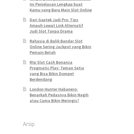
Ini Penjelasan Lengkap buat
Kamu yang Baru Main Slot Online
Dari Gaptek Jadi Pro: Tips
Ampuh Lewat Link Alternatif
Judi Slot Tanpa Drama
Rahasia di Balik Bandar Slot
Online Sering Jackpot yang Bikin
Pemain Betah
e
Rtp Slot Cash Bonanza
Pragmatic Play: Teman Setia
yang Bisa Bikin Dompet
Berdendang
London Hunter Habanero:
Benarkah Pedasnya Bikin Nagih
atau Cuma Bikin Meringis?
Arsip