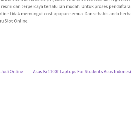
e resmi dan terpercaya terlalu lah mudah. Untuk proses pendaftar
 Online tidak memungut cost apapun semua. Dan sehabis anda berha
u Slot Online.
Next
 Judi Online
Asus Br1100f Laptops For Students Asus Indones
post: