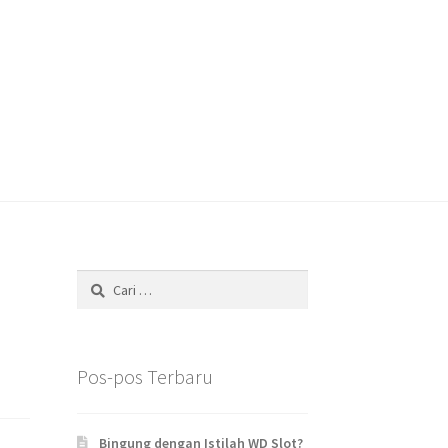
Cari
untuk:
Pos-pos Terbaru
Bingung dengan Istilah WD Slot?