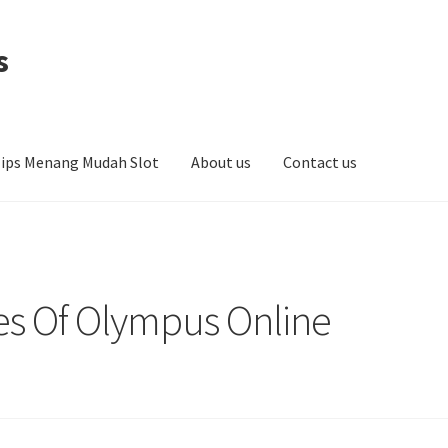
s
ips Menang Mudah Slot
About us
Contact us
es Of Olympus Online