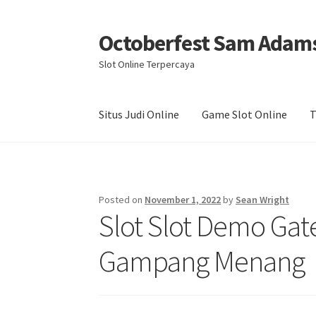
Octoberfest Sam Adam
Skip
Skip
to
to
Slot Online Terpercaya
navigation
content
Situs Judi Online
Game Slot Online
T
Beranda
About us
Contact us
Privacy Policy
Posted on
November 1, 2022
by
Sean Wright
Slot Slot Demo Gat
Gampang Menang