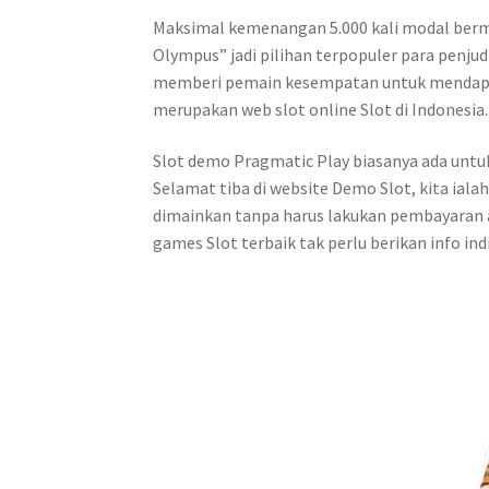
Maksimal kemenangan 5.000 kali modal berma
Olympus” jadi pilihan terpopuler para penjud
memberi pemain kesempatan untuk mendapatk
merupakan web slot online Slot di Indonesia.
Slot demo Pragmatic Play biasanya ada untu
Selamat tiba di website Demo Slot, kita ial
dimainkan tanpa harus lakukan pembayaran
games Slot terbaik tak perlu berikan info i