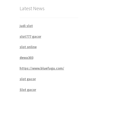
Latest News
judi slot
slot777 gacor
slot online
dewa303
https://www.bluefugu.com/
slot gacor
Slot gacor