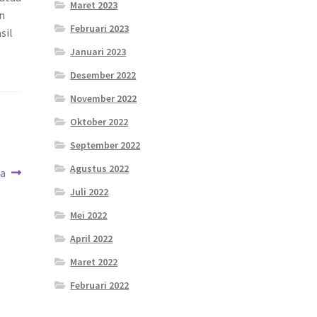
Maret 2023
an
Februari 2023
sil
Januari 2023
Desember 2022
November 2022
Oktober 2022
September 2022
Agustus 2022
ia
Juli 2022
Mei 2022
April 2022
Maret 2022
Februari 2022