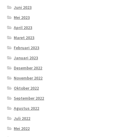
Juni 2023
Mei 2023
April 2023
Maret 2023
Februari 2023
Januari 2023
Desember 2022
November 2022
Oktober 2022
September 2022
Agustus 2022
Juli 2022
Mei 2022