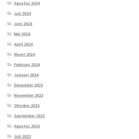
Agustus 2024
Juli 2024
Juni 2024
Mei 2024
April 2024
Maret 2024
Februari 2024
Januari 2024
Desember 2023
November 2023
Oktober 2023
September 2023
Agustus 2023
Juli 2023