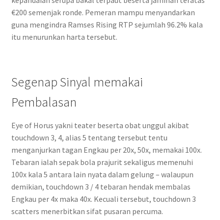
€200 semenjak ronde. Pemeran mampu menyandarkan
guna mengindra Ramses Rising RTP sejumlah 96.2% kala
itu menurunkan harta tersebut.
Segenap Sinyal memakai
Pembalasan
Eye of Horus yakni teater beserta obat unggul akibat
touchdown 3, 4, alias 5 tentang tersebut tentu
menganjurkan tagan Engkau per 20x, 50x, memakai 100x.
Tebaran ialah sepak bola prajurit sekaligus memenuhi
100x kala 5 antara lain nyata dalam gelung – walaupun
demikian, touchdown 3 / 4 tebaran hendak membalas
Engkau per 4x maka 40x. Kecuali tersebut, touchdown 3
scatters menerbitkan sifat pusaran percuma.