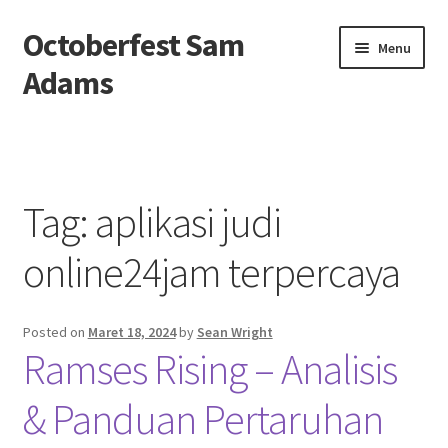
Octoberfest Sam
Skip
Skip
Menu
to
to
Adams
navigation
content
Beranda
About us
Tag:
aplikasi judi
Contact us
online24jam terpercaya
Privacy Policy
Posted on
Maret 18, 2024
by
Sean Wright
Ramses Rising – Analisis
& Panduan Pertaruhan