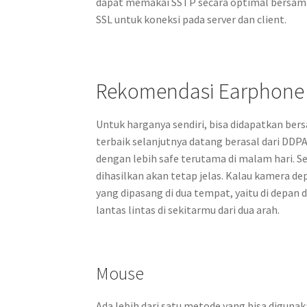
dapat memakai SSTP secara optimal bersama
SSL untuk koneksi pada server dan client.
Rekomendasi Earphone 
Untuk harganya sendiri, bisa didapatkan be
terbaik selanjutnya datang berasal dari D
dengan lebih safe terutama di malam hari. S
dihasilkan akan tetap jelas. Kalau kamera d
yang dipasang di dua tempat, yaitu di depan
lantas lintas di sekitarmu dari dua arah.
Mouse
Ada lebih dari satu metode yang bisa digun