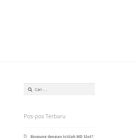
Cari
untuk:
Pos-pos Terbaru
Bingung dengan Istilah WD Slot?