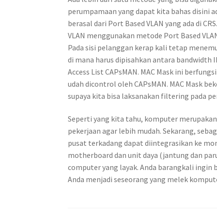
perumpamaan yang dapat kita bahas disini ad
berasal dari Port Based VLAN yang ada di C
VLAN menggunakan metode Port Based VLAN, y
Pada sisi pelanggan kerap kali tetap mene
di mana harus dipisahkan antara bandwidth I
Access List CAPsMAN. MAC Mask ini berfungs
udah dicontrol oleh CAPsMAN. MAC Mask beke
supaya kita bisa laksanakan filtering pada p
Seperti yang kita tahu, komputer merupakan
pekerjaan agar lebih mudah. Sekarang, seb
pusat terkadang dapat diintegrasikan ke monit
motherboard dan unit daya (jantung dan paru
computer yang layak. Anda barangkali ingin 
Anda menjadi seseorang yang melek komput