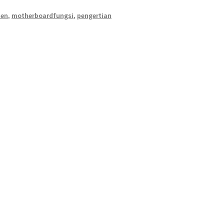
en
,
motherboardfungsi
,
pengertian