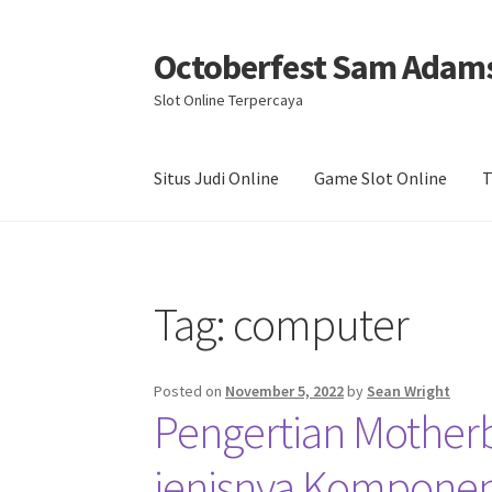
Octoberfest Sam Adam
Skip
Skip
to
to
Slot Online Terpercaya
navigation
content
Situs Judi Online
Game Slot Online
T
Beranda
About us
Contact us
Privacy Policy
Tag:
computer
Posted on
November 5, 2022
by
Sean Wright
Pengertian Motherb
jenisnya Kompone