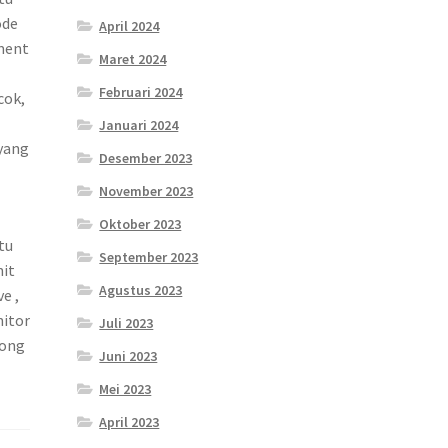
ode
April 2024
ement
Maret 2024
Februari 2024
cok,
Januari 2024
yang
Desember 2023
November 2023
Oktober 2023
tu
September 2023
nit
Agustus 2023
e ,
nitor
Juli 2023
long
Juni 2023
Mei 2023
April 2023