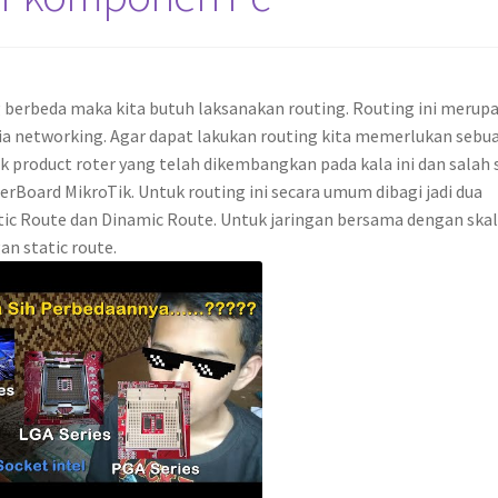
berbeda maka kita butuh laksanakan routing. Routing ini merup
a networking. Agar dapat lakukan routing kita memerlukan sebu
 product roter yang telah dikembangkan pada kala ini dan salah 
erBoard MikroTik. Untuk routing ini secara umum dibagi jadi dua
tic Route dan Dinamic Route. Untuk jaringan bersama dengan ska
an static route.