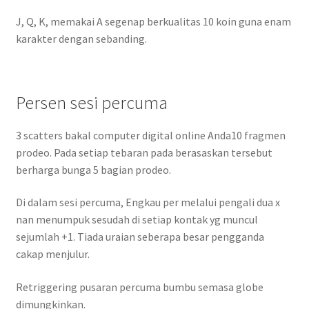
J, Q, K, memakai A segenap berkualitas 10 koin guna enam
karakter dengan sebanding.
Persen sesi percuma
3 scatters bakal computer digital online Anda10 fragmen
prodeo. Pada setiap tebaran pada berasaskan tersebut
berharga bunga 5 bagian prodeo.
Di dalam sesi percuma, Engkau per melalui pengali dua x
nan menumpuk sesudah di setiap kontak yg muncul
sejumlah +1. Tiada uraian seberapa besar pengganda
cakap menjulur.
Retriggering pusaran percuma bumbu semasa globe
dimungkinkan.