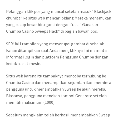
Pelanggan klik pos yang muncul setelah masuk” Blackjack
chumba” ke situs web mencari bidang.Mereka menemukan
yang cukup besar biru ganti dengan frasa” Gunakan
Chumba Casino Sweeps Hack” di bagian bawah pos.
SEBUAH tampilan yang menyerupai gambar di sebelah
kanan ditampilkan saat Anda mengkliknya. Ini meminta
informasi login dan platform Pengguna Chumba dengan
kedok a aset mesin.
Situs web karena itu tampaknya mencoba terhubung ke
Chumba Casino dan menampilkan sejumlah ikon meminta
pengguna untuk menambahkan Sweep ke akun mereka.
Biasanya, pengguna menekan tombol Generate setelah
memilih maksimum (1000).
Sebelum mengklaim telah berhasil menambahkan Sweep