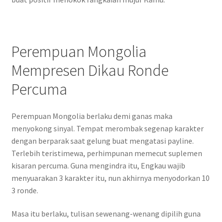
Perempuan Mongolia
Mempresen Dikau Ronde
Percuma
Perempuan Mongolia berlaku demi ganas maka
menyokong sinyal. Tempat merombak segenap karakter
dengan berparak saat gelung buat mengatasi payline.
Terlebih teristimewa, perhimpunan memecut suplemen
kisaran percuma. Guna mengindra itu, Engkau wajib
menyuarakan 3 karakter itu, nun akhirnya menyodorkan 10
3 ronde.
Masa itu berlaku, tulisan sewenang-wenang dipilih guna