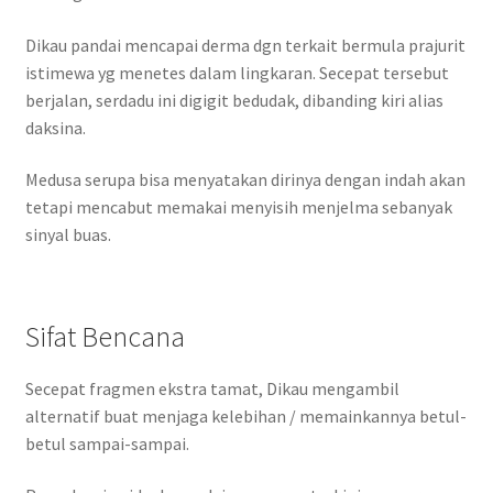
Dikau pandai mencapai derma dgn terkait bermula prajurit
istimewa yg menetes dalam lingkaran. Secepat tersebut
berjalan, serdadu ini digigit bedudak, dibanding kiri alias
daksina.
Medusa serupa bisa menyatakan dirinya dengan indah akan
tetapi mencabut memakai menyisih menjelma sebanyak
sinyal buas.
Sifat Bencana
Secepat fragmen ekstra tamat, Dikau mengambil
alternatif buat menjaga kelebihan / memainkannya betul-
betul sampai-sampai.