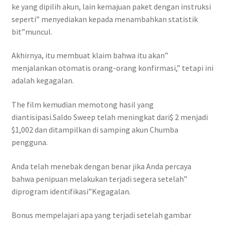
ke yang dipilih akun, lain kemajuan paket dengan instruksi
seperti” menyediakan kepada menambahkan statistik
bit”muncul.
Akhirnya, itu membuat klaim bahwa itu akan”
menjalankan otomatis orang-orang konfirmasi,” tetapi ini
adalah kegagalan.
The film kemudian memotong hasil yang
diantisipasi.Saldo Sweep telah meningkat dari$ 2 menjadi
$1,002 dan ditampilkan di samping akun Chumba
pengguna.
Anda telah menebak dengan benar jika Anda percaya
bahwa penipuan melakukan terjadi segera setelah”
diprogram identifikasi”Kegagalan.
Bonus mempelajari apa yang terjadi setelah gambar