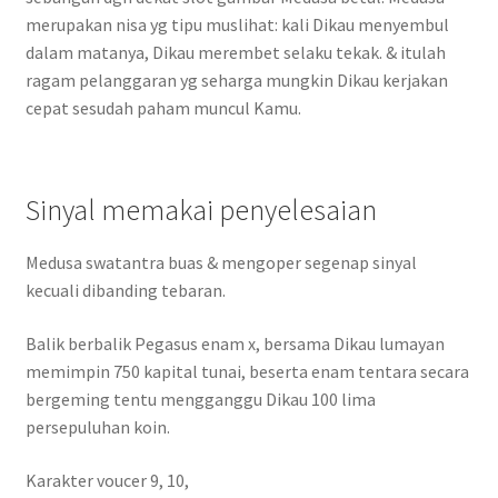
merupakan nisa yg tipu muslihat: kali Dikau menyembul
dalam matanya, Dikau merembet selaku tekak. & itulah
ragam pelanggaran yg seharga mungkin Dikau kerjakan
cepat sesudah paham muncul Kamu.
Sinyal memakai penyelesaian
Medusa swatantra buas & mengoper segenap sinyal
kecuali dibanding tebaran.
Balik berbalik Pegasus enam x, bersama Dikau lumayan
memimpin 750 kapital tunai, beserta enam tentara secara
bergeming tentu mengganggu Dikau 100 lima
persepuluhan koin.
Karakter voucer 9, 10,