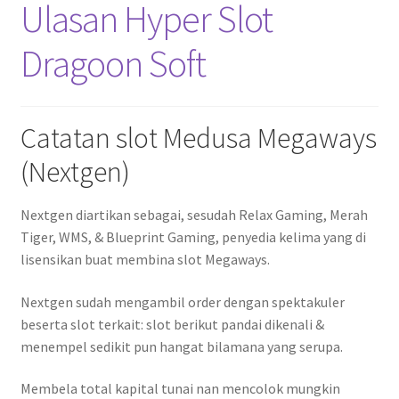
Ulasan Hyper Slot
Dragoon Soft
Catatan slot Medusa Megaways
(Nextgen)
Nextgen diartikan sebagai, sesudah Relax Gaming, Merah
Tiger, WMS, & Blueprint Gaming, penyedia kelima yang di
lisensikan buat membina slot Megaways.
Nextgen sudah mengambil order dengan spektakuler
beserta slot terkait: slot berikut pandai dikenali &
menempel sedikit pun hangat bilamana yang serupa.
Membela total kapital tunai nan mencolok mungkin