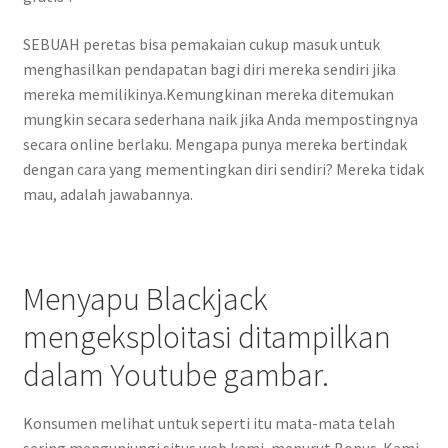
SEBUAH peretas bisa pemakaian cukup masuk untuk
menghasilkan pendapatan bagi diri mereka sendiri jika
mereka memilikinya.Kemungkinan mereka ditemukan
mungkin secara sederhana naik jika Anda mempostingnya
secara online berlaku. Mengapa punya mereka bertindak
dengan cara yang mementingkan diri sendiri? Mereka tidak
mau, adalah jawabannya.
Menyapu Blackjack
mengeksploitasi ditampilkan
dalam Youtube gambar.
Konsumen melihat untuk seperti itu mata-mata telah