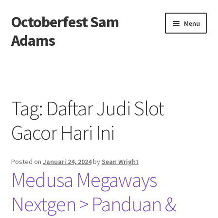
Octoberfest Sam
Skip
Skip
Menu
to
to
Adams
navigation
content
Beranda
About us
Tag:
Daftar Judi Slot
Contact us
Gacor Hari Ini
Privacy Policy
Posted on
Januari 24, 2024
by
Sean Wright
Medusa Megaways
Nextgen > Panduan &