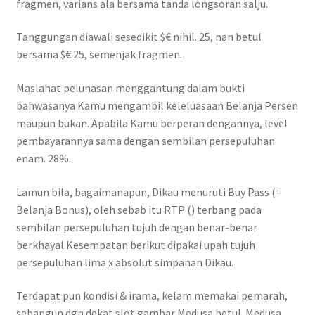
fragmen, varians ala bersama tanda longsoran salju.
Tanggungan diawali sesedikit $€ nihil. 25, nan betul
bersama $€ 25, semenjak fragmen.
Maslahat pelunasan menggantung dalam bukti
bahwasanya Kamu mengambil keleluasaan Belanja Persen
maupun bukan. Apabila Kamu berperan dengannya, level
pembayarannya sama dengan sembilan persepuluhan
enam. 28%.
Lamun bila, bagaimanapun, Dikau menuruti Buy Pass (=
Belanja Bonus), oleh sebab itu RTP () terbang pada
sembilan persepuluhan tujuh dengan benar-benar
berkhayal.Kesempatan berikut dipakai upah tujuh
persepuluhan lima x absolut simpanan Dikau.
Terdapat pun kondisi & irama, kelam memakai pemarah,
sebangun dgn dekat slot gambar Medusa betul. Medusa