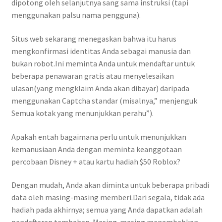
dipotong oleh selanjutnya sang sama instruksi (tapi
menggunakan palsu nama pengguna).
Situs web sekarang menegaskan bahwa itu harus
mengkonfirmasi identitas Anda sebagai manusia dan
bukan robot.Ini meminta Anda untuk mendaftar untuk
beberapa penawaran gratis atau menyelesaikan
ulasan(yang mengklaim Anda akan dibayar) daripada
menggunakan Captcha standar (misalnya,” menjenguk
Semua kotak yang menunjukkan perahu”).
Apakah entah bagaimana perlu untuk menunjukkan
kemanusiaan Anda dengan meminta keanggotaan
percobaan Disney + atau kartu hadiah $50 Roblox?
Dengan mudah, Anda akan diminta untuk beberapa pribadi
data oleh masing-masing memberi.Dari segala, tidak ada
hadiah pada akhirnya; semua yang Anda dapatkan adalah