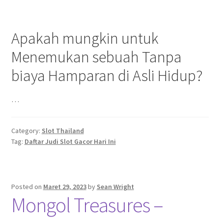
Apakah mungkin untuk
Menemukan sebuah Tanpa
biaya Hamparan di Asli Hidup?
…
Category:
Slot Thailand
Tag:
Daftar Judi Slot Gacor Hari Ini
Posted on
Maret 29, 2023
by
Sean Wright
Mongol Treasures –