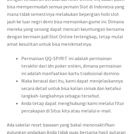
bisa mempermudah semua pemain Slot di Indonesia yang
mana tidak semestinya melakukan bepergian hoki slot
jauh ke luar negri demi bisa memainkan game ini. Dimana
mereka yang senang dapat mencari keuntungan bersama
dengan bermain judi Slot Online terlengkap, tetap mulai
amat kesulitan untuk bisa menikmatinya.
Permainan QQ-SPIRIT ini adalah permainan
terakhir dari idn poker onlien, dimana permainan
ini adalah manfaatkan kartu tradisional domino.
Maka berasal dari itu, kami dapat menjelaskannya
secara detail untuk bisa kalian simak dan ketahui
langkah-langkahnya sebagai tersebut.
Anda tetap dapat menghubungi kami melalui fitur
percakapan di Situs kita atau melalui e-mail.
Ada sakelar reset bawaan yang bakal menonaktifkan
gulungan andaikan Anda tidak puas bersama hasil putaran