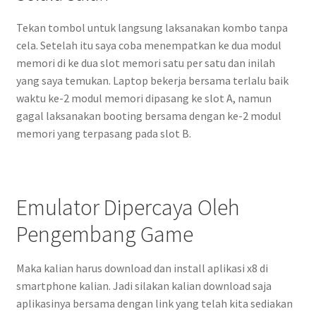
Tekan tombol untuk langsung laksanakan kombo tanpa
cela. Setelah itu saya coba menempatkan ke dua modul
memori di ke dua slot memori satu per satu dan inilah
yang saya temukan. Laptop bekerja bersama terlalu baik
waktu ke-2 modul memori dipasang ke slot A, namun
gagal laksanakan booting bersama dengan ke-2 modul
memori yang terpasang pada slot B.
Emulator Dipercaya Oleh
Pengembang Game
Maka kalian harus download dan install aplikasi x8 di
smartphone kalian. Jadi silakan kalian download saja
aplikasinya bersama dengan link yang telah kita sediakan