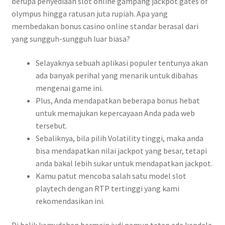
berupa penyediaan slot online gampang jackpot gates of
olympus hingga ratusan juta rupiah. Apa yang
membedakan bonus casino online standar berasal dari
yang sungguh-sungguh luar biasa?
Selayaknya sebuah aplikasi populer tentunya akan
ada banyak perihal yang menarik untuk dibahas
mengenai game ini.
Plus, Anda mendapatkan beberapa bonus hebat
untuk memajukan kepercayaan Anda pada web
tersebut.
Sebaliknya, bila pilih Volatility tinggi, maka anda
bisa mendapatkan nilai jackpot yang besar, tetapi
anda bakal lebih sukar untuk mendapatkan jackpot.
Kamu patut mencoba salah satu model slot
playtech dengan RTP tertinggi yang kami
rekomendasikan ini.
Di balik kemudahan bermain judi namun tetap ada kendala