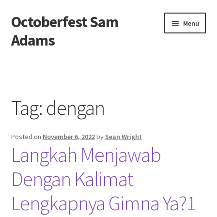
Octoberfest Sam
Skip
Skip
Menu
to
to
Adams
navigation
content
Beranda
About us
Tag:
dengan
Contact us
Posted on
November 6, 2022
by
Sean Wright
Privacy Policy
Langkah Menjawab
Dengan Kalimat
Lengkapnya Gimna Ya?1