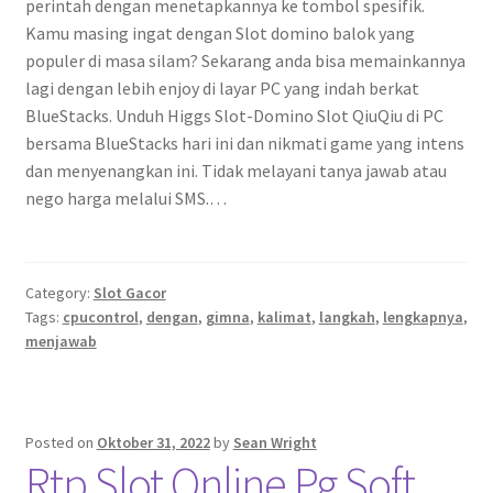
perintah dengan menetapkannya ke tombol spesifik.
Kamu masing ingat dengan Slot domino balok yang
populer di masa silam? Sekarang anda bisa memainkannya
lagi dengan lebih enjoy di layar PC yang indah berkat
BlueStacks. Unduh Higgs Slot-Domino Slot QiuQiu di PC
bersama BlueStacks hari ini dan nikmati game yang intens
dan menyenangkan ini. Tidak melayani tanya jawab atau
nego harga melalui SMS.…
Category:
Slot Gacor
Tags:
cpucontrol
,
dengan
,
gimna
,
kalimat
,
langkah
,
lengkapnya
,
menjawab
Posted on
Oktober 31, 2022
by
Sean Wright
Rtp Slot Online Pg Soft