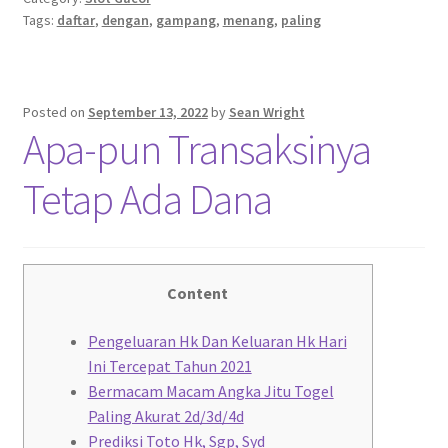
Tags:
daftar
,
dengan
,
gampang
,
menang
,
paling
Posted on
September 13, 2022
by
Sean Wright
Apa-pun Transaksinya
Tetap Ada Dana
Content
Pengeluaran Hk Dan Keluaran Hk Hari
Ini Tercepat Tahun 2021
Bermacam Macam Angka Jitu Togel
Paling Akurat 2d/3d/4d
Prediksi Toto Hk, Sgp, Syd