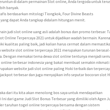
untun di dalam permainan Slot online, Anda tergoda untuk teru
bih banyak.
afis berdasarkan mitologi Tiongkok, Four Divine Beasts
yang dapat Anda tangkap didalam hitungan menit.
ain judi slot online uang asli adalah bonus dan promo terbesar. T
ot Online Terpercaya 2021 untuk dijadikan wadah bermain. Karen
ki kualitas paling baik, jadi kalian harus cermat dalam memastik
n website slot online terpercaya 2021 merupakan turunan berasal 
sia. Dengan memakai tema dewa slot online tentunya menjadi sem
ot online terbesar indonesia yang bakal membuat semakin nikmati
upakan website judi slot online paling Hoki terbaik dan terpercay
 jackpot terbesar dan juga menyajikan info seputar bocoran slot 
ka dari itu kita akan menolong bos saya untuk mendapatkan
ni dari game Judi Slot Bonus Terbesar yang dimiliki oleh Agen J
der taruhan togel online terpercaya bersama dengan sistem