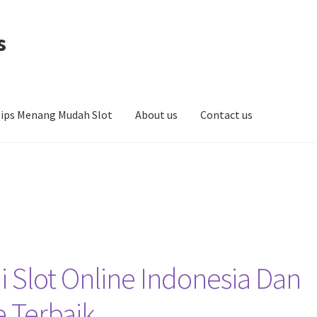
s
ips Menang Mudah Slot
About us
Contact us
i Slot Online Indonesia Dan
e Terbaik