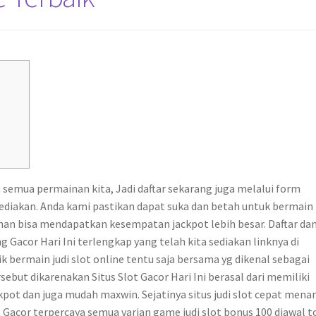
semua permainan kita, Jadi daftar sekarang juga melalui form
sediakan. Anda kami pastikan dapat suka dan betah untuk bermain
inan bisa mendapatkan kesempatan jackpot lebih besar. Daftar da
g Gacor Hari Ini terlengkap yang telah kita sediakan linknya di
k bermain judi slot online tentu saja bersama yg dikenal sebagai
rsebut dikarenakan Situs Slot Gacor Hari Ini berasal dari memiliki
ot dan juga mudah maxwin. Sejatinya situs judi slot cepat mena
t Gacor terpercaya semua varian game judi slot bonus 100 diawal t