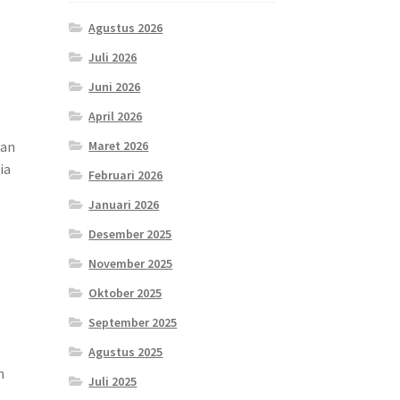
Agustus 2026
Juli 2026
Juni 2026
April 2026
Maret 2026
dan
ia
Februari 2026
Januari 2026
Desember 2025
November 2025
Oktober 2025
September 2025
Agustus 2025
n
Juli 2025