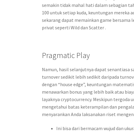
semakin tidak mahal hati dalam sebagian tahu
100 untuk setiap kuda, keuntungan mereka adal
sekarang dapat memainkan game bersama le
privat seperti Wild dan Scatter .
Pragmatic Play
Namun, hasil selanjutnya dapat senantiasa 
turnover sedikit lebih sedikit daripada turn
dengan “house edge”, keuntungan matematis
menawarkan bonus yang lebih baik atau biay
layaknya cryptocurrency. Meskipun tergoda u
mengetahui batas keterampilan dan pengal
menyarankan Anda laksanakan riset mengenai
Ini bisa dari bermacam wujud dan ukura