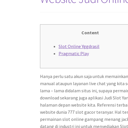
Content
Slot Online Yggdrasil
Pragmatic Play
Hanya perlu satu akun saja untuk memainkan 
manual ataupun layanan live chat yang kita 
lama – lama didalam situs ini, supaya perma
download sekarang juga aplikasi Judi Slot Yan
halaman depan website kita. Referensi terbai
website dunia 777 slot gacor teranyar. Hal te
permainan slot online gampang menang jackp
datang di industri ini untuk menyediakan Slo