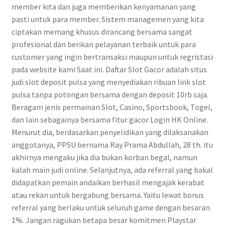
member kita dan juga memberikan kenyamanan yang
pasti untuk para member. Sistem managemen yang kita
ciptakan memang khusus dirancang bersama sangat
profesional dan berikan pelayanan terbaik untuk para
customer yang ingin bertransaksi maupun untuk regristasi
pada website kami Saat ini. Daftar Slot Gacor adalah situs
judi slot deposit pulsa yang menyediakan ribuan link slot
pulsa tanpa potongan bersama dengan deposit 10rb saja.
Beragam jenis permainan Slot, Casino, Sportsbook, Togel,
dan lain sebagainya bersama fitur gacor Login HK Online.
Menurut dia, berdasarkan penyelidikan yang dilaksanakan
anggotanya, PPSU bernama Ray Prama Abdullah, 28 th. itu
akhirnya mengaku jika dia bukan korban begal, namun
kalah main judi online. Selanjutnya, ada referral yang bakal
didapatkan pemain andaikan berhasil mengajak kerabat
atau rekan untuk bergabung bersama. Yaitu lewat bonus
referral yang berlaku untuk seluruh game dengan besaran
1%. Jangan ragukan betapa besar komitmen Playstar