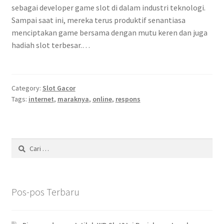
sebagai developer game slot di dalam industri teknologi.
Sampai saat ini, mereka terus produktif senantiasa
menciptakan game bersama dengan mutu keren dan juga
hadiah slot terbesar.…
Category:
Slot Gacor
Tags:
internet
,
maraknya
,
online
,
respons
Cari
untuk:
Pos-pos Terbaru