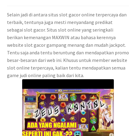
Selain jadi di antara situs slot gacor online terpercaya dan
terbaik, tentunya juga mesti menyandang predikat
sebagai slot gacor. Situs slot online yang seringkali
berikan kemenangan MAXWIN atau bahasa kerennya
website slot gacor gampang menang dan mudah jackpot.
Tentu saja anda tentu beruntung dan mendapatkan promo
besar-besaran dari web ini. Khusus untuk member website
slot online terpercaya, kalian tentu mendapatkan semua
game judi online paling baik dari kita.