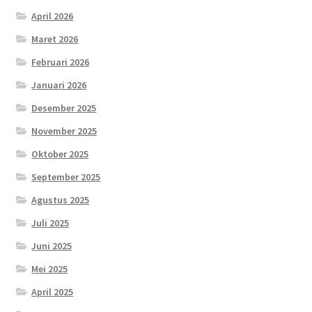
April 2026
Maret 2026
Februari 2026
Januari 2026
Desember 2025
November 2025
Oktober 2025
September 2025
Agustus 2025
Juli 2025
Juni 2025
Mei 2025
April 2025