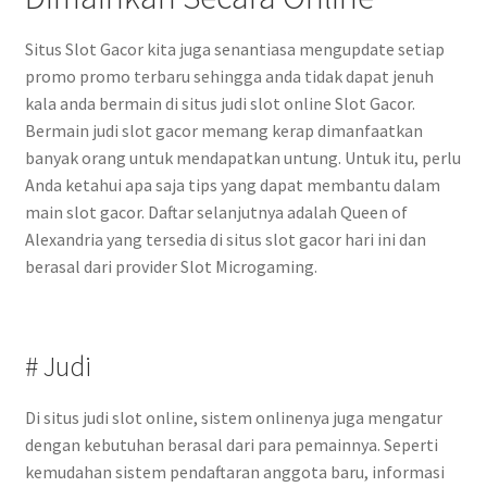
Situs Slot Gacor kita juga senantiasa mengupdate setiap
promo promo terbaru sehingga anda tidak dapat jenuh
kala anda bermain di situs judi slot online Slot Gacor.
Bermain judi slot gacor memang kerap dimanfaatkan
banyak orang untuk mendapatkan untung. Untuk itu, perlu
Anda ketahui apa saja tips yang dapat membantu dalam
main slot gacor. Daftar selanjutnya adalah Queen of
Alexandria yang tersedia di situs slot gacor hari ini dan
berasal dari provider Slot Microgaming.
# Judi
Di situs judi slot online, sistem onlinenya juga mengatur
dengan kebutuhan berasal dari para pemainnya. Seperti
kemudahan sistem pendaftaran anggota baru, informasi