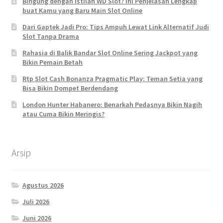
Bingung dengan Istilah WD Slot? Ini Penjelasan Lengkap
buat Kamu yang Baru Main Slot Online
Dari Gaptek Jadi Pro: Tips Ampuh Lewat Link Alternatif Judi
Slot Tanpa Drama
Rahasia di Balik Bandar Slot Online Sering Jackpot yang
Bikin Pemain Betah
Rtp Slot Cash Bonanza Pragmatic Play: Teman Setia yang
Bisa Bikin Dompet Berdendang
London Hunter Habanero: Benarkah Pedasnya Bikin Nagih
atau Cuma Bikin Meringis?
Arsip
Agustus 2026
Juli 2026
Juni 2026