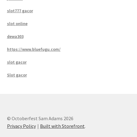
slot777 gacor
slot online
dewa303
https://www.bluefugu.com/
slot gacor
Slot gacor
© Octoberfest Sam Adams 2026
Privacy Policy
Built with Storefront
.