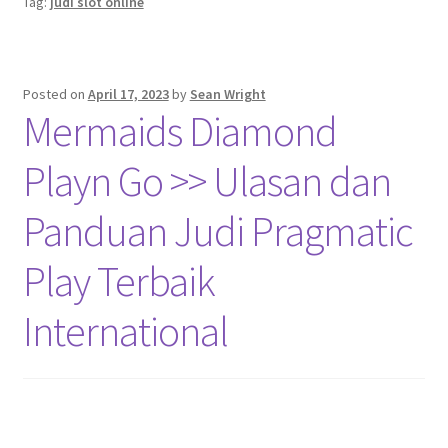
Tag:
judi slot online
Posted on
April 17, 2023
by
Sean Wright
Mermaids Diamond
Playn Go >> Ulasan dan
Panduan Judi Pragmatic
Play Terbaik
International