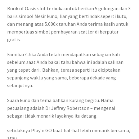
Book of Oasis slot terbuka untuk berikan 5 gulungan dan 3
baris simbol Mesir kuno, liar yang bertindak seperti kutu,
dan menang atas 5.000x taruhan Anda terima kasih untuk
memperluas simbol pembayaran scatter di berputar
gratis.
Familiar? Jika Anda telah mendapatkan sebagian kali
sebelum saat Anda bakal tahu bahwa ini adalah salinan
yang tepat dari . Bahkan, terasa seperti itu diciptakan
sepanjang waktu yang sama, beberapa dekade yang
selanjutnya.
Suara kuno dan tema bahkan kurang begitu. Nama
petualang adalah Dr Jeffrey Robertson – mengenai
sebagai tidak menarik layaknya itu datang.
setidaknya Play’n GO buat hal-hal lebih menarik bersama,
atau .