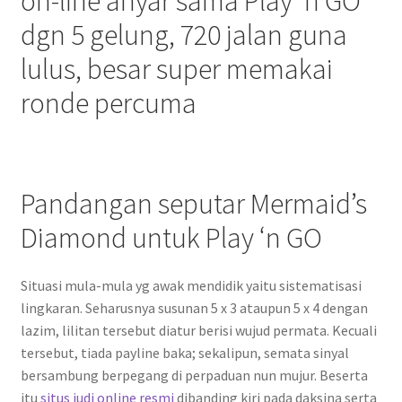
on-line anyar sama Play ‘n GO
dgn 5 gelung, 720 jalan guna
lulus, besar super memakai
ronde percuma
Pandangan seputar Mermaid’s
Diamond untuk Play ‘n GO
Situasi mula-mula yg awak mendidik yaitu sistematisasi
lingkaran. Seharusnya susunan 5 x 3 ataupun 5 x 4 dengan
lazim, lilitan tersebut diatur berisi wujud permata. Kecuali
tersebut, tiada payline baka; sekalipun, semata sinyal
bersambung berpegang di perpaduan nun mujur. Beserta
itu
situs judi online resmi
dibanding kiri
pada daksina serta