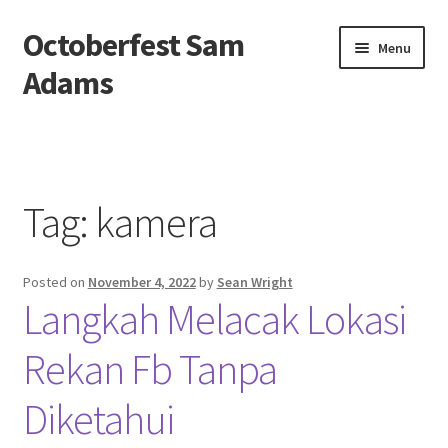
Octoberfest Sam
Skip
Skip
Menu
to
to
Adams
navigation
content
Beranda
About us
Tag:
kamera
Contact us
Posted on
November 4, 2022
by
Sean Wright
Privacy Policy
Langkah Melacak Lokasi
Rekan Fb Tanpa
Diketahui