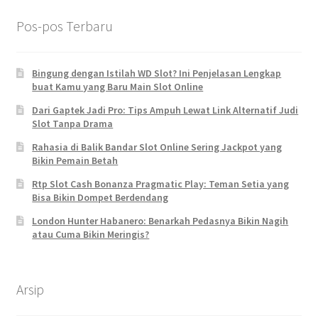
Pos-pos Terbaru
Bingung dengan Istilah WD Slot? Ini Penjelasan Lengkap
buat Kamu yang Baru Main Slot Online
Dari Gaptek Jadi Pro: Tips Ampuh Lewat Link Alternatif Judi
Slot Tanpa Drama
Rahasia di Balik Bandar Slot Online Sering Jackpot yang
Bikin Pemain Betah
Rtp Slot Cash Bonanza Pragmatic Play: Teman Setia yang
Bisa Bikin Dompet Berdendang
London Hunter Habanero: Benarkah Pedasnya Bikin Nagih
atau Cuma Bikin Meringis?
Arsip