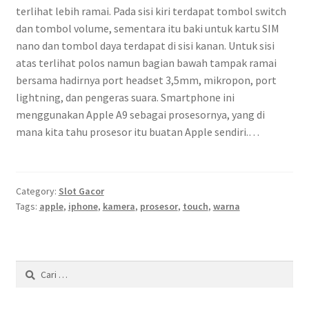
terlihat lebih ramai. Pada sisi kiri terdapat tombol switch
dan tombol volume, sementara itu baki untuk kartu SIM
nano dan tombol daya terdapat di sisi kanan. Untuk sisi
atas terlihat polos namun bagian bawah tampak ramai
bersama hadirnya port headset 3,5mm, mikropon, port
lightning, dan pengeras suara. Smartphone ini
menggunakan Apple A9 sebagai prosesornya, yang di
mana kita tahu prosesor itu buatan Apple sendiri.…
Category:
Slot Gacor
Tags:
apple
,
iphone
,
kamera
,
prosesor
,
touch
,
warna
Cari
untuk: