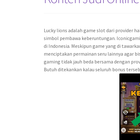
Lucky lions adalah game slot dari provide
simbol pembawa keberuntungan. Iconicgamin
di Indonesia. Meskipun game yang di tawarka
menciptakan permainan seru lainnya agar bisa
gaming tidak jauh beda bersama dengan provi
Butuh ditekankan kalau seluruh bonus terseb