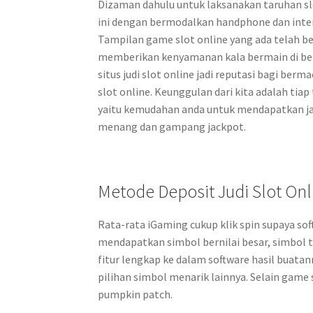
Dizaman dahulu untuk laksanakan taruhan slo
ini dengan bermodalkan handphone dan inter
Tampilan game slot online yang ada telah be
memberikan kenyamanan kala bermain di ber
situs judi slot online jadi reputasi bagi 
slot online. Keunggulan dari kita adalah tia
yaitu kemudahan anda untuk mendapatkan jac
menang dan gampang jackpot.
Metode Deposit Judi Slot On
Rata-rata iGaming cukup klik spin supaya so
mendapatkan simbol bernilai besar, simbol t
fitur lengkap ke dalam software hasil buatan
pilihan simbol menarik lainnya. Selain game 
pumpkin patch.