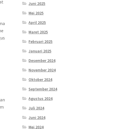
at
Juni 2025
Mei 2025
April 2025
ama
me
Maret 2025
gus
Februari 2025
Januari 2025
Desember 2024
November 2024
Oktober 2024
September 2024
Agustus 2024
kan
am
Juli 2024
Juni 2024
Mei 2024