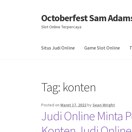
Octoberfest Sam Adam
Skip
Skip
to
to
Slot Online Terpercaya
navigation
content
Situs Judi Online
Game Slot Online
T
Beranda
About us
Contact us
Privacy Policy
Tag:
konten
Posted on
Maret 17, 2022
by
Sean Wright
Judi Online Minta
Konten Judi Online