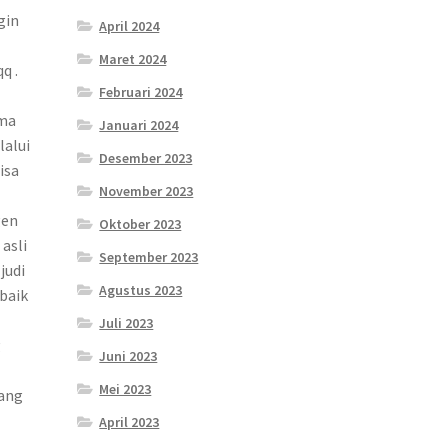
gin
April 2024
Maret 2024
q .
Februari 2024
ama
Januari 2024
lalui
Desember 2023
isa
November 2023
gen
Oktober 2023
asli
September 2023
judi
Agustus 2023
rbaik
Juli 2023
g
Juni 2023
Mei 2023
yang
April 2023