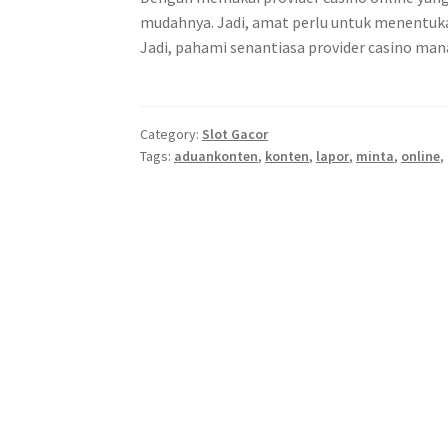
mudahnya. Jadi, amat perlu untuk menentukan
Jadi, pahami senantiasa provider casino mana
Category:
Slot Gacor
Tags:
aduankonten
,
konten
,
lapor
,
minta
,
online
,