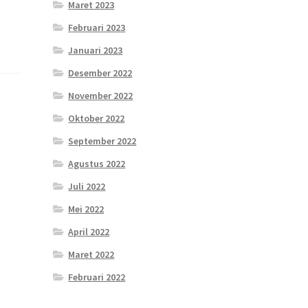
Maret 2023
.
Februari 2023
Januari 2023
Desember 2022
November 2022
Oktober 2022
September 2022
Agustus 2022
Juli 2022
Mei 2022
April 2022
Maret 2022
Februari 2022