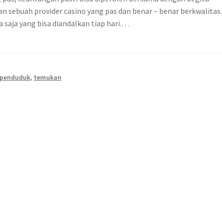
 sebuah provider casino yang pas dan benar – benar berkwalitas
 saja yang bisa diandalkan tiap hari.…
penduduk
,
temukan