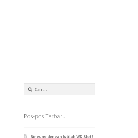
Cari
untuk:
Pos-pos Terbaru
Bingung dengan Istilah WD Slot?