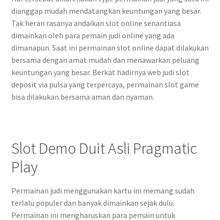
dianggap mudah mendatangkan keuntungan yang besar.
Tak heran rasanya andaikan slot online senantiasa
dimainkan oleh para pemain judi online yang ada
dimanapun. Saat ini permainan slot online dapat dilakukan
bersama dengan amat mudah dan menawarkan peluang
keuntungan yang besar. Berkat hadirnya web judi slot
deposit via pulsa yang terpercaya, permainan slot game
bisa dilakukan bersama aman dan nyaman.
Slot Demo Duit Asli Pragmatic
Play
Permainan judi menggunakan kartu ini memang sudah
terlalu populer dan banyak dimainkan sejak dulu.
Permainan ini mengharuskan para pemain untuk