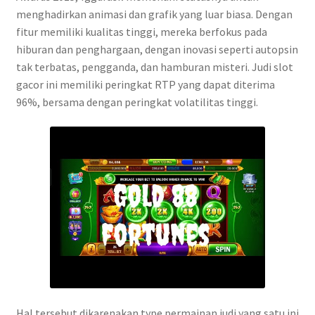
menghadirkan animasi dan grafik yang luar biasa. Dengan
fitur memiliki kualitas tinggi, mereka berfokus pada
hiburan dan penghargaan, dengan inovasi seperti autopsin
tak terbatas, pengganda, dan hamburan misteri. Judi slot
gacor ini memiliki peringkat RTP yang dapat diterima
96%, bersama dengan peringkat volatilitas tinggi.
Hal tersebut dikarenakan type permainan judi yang satu ini