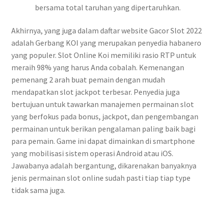
bersama total taruhan yang dipertaruhkan.
Akhirnya, yang juga dalam daftar website Gacor Slot 2022
adalah Gerbang KOI yang merupakan penyedia habanero
yang populer. Slot Online Koi memiliki rasio RTP untuk
meraih 98% yang harus Anda cobalah. Kemenangan
pemenang 2 arah buat pemain dengan mudah
mendapatkan slot jackpot terbesar. Penyedia juga
bertujuan untuk tawarkan manajemen permainan slot
yang berfokus pada bonus, jackpot, dan pengembangan
permainan untuk berikan pengalaman paling baik bagi
para pemain. Game ini dapat dimainkan di smartphone
yang mobilisasi sistem operasi Android atau iOS.
Jawabanya adalah bergantung, dikarenakan banyaknya
jenis permainan slot online sudah pasti tiap tiap type
tidak sama juga.