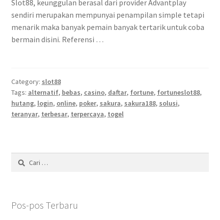
Slot88, keunggulan berasal dari provider Advantplay
sendiri merupakan mempunyai penampilan simple tetapi
menarik maka banyak pemain banyak tertarik untuk coba
bermain disini. Referensi …
Category:
slot88
Tags:
alternatif
,
bebas
,
casino
,
daftar
,
fortune
,
fortuneslot88
,
hutang
,
login
,
online
,
poker
,
sakura
,
sakura188
,
solusi
,
teranyar
,
terbesar
,
terpercaya
,
togel
Cari
untuk:
Pos-pos Terbaru