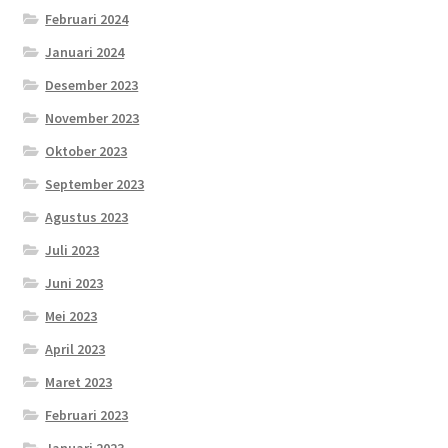
Februari 2024
Januari 2024
Desember 2023
November 2023
Oktober 2023
September 2023
Agustus 2023
Juli 2023
Juni 2023
Mei 2023
April 2023
Maret 2023
Februari 2023