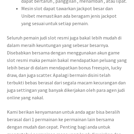
dapat bertaruh , panggilan , menambah , atau lipat.
Mesin slot dapat tawarkan jackpot besar dan
Unibet memastikan ada beragam jenis jackpot
yang sesuai untuk setiap pemain.
Seluruh pemain judi slot resmi juga bakal lebih mudah di
dalam meraih keuntungan yang sebesar besarnya.
Disebabkan bersama dengan menggunakan akun game
slot resmi maka pemain bakal mendapatkan peluang yang
lebih besar di dalam mendapatkan bonus freespin, lucky
draw, dan juga scatter. Apalagi bermain disini telah
terbukti bebas berasal dari segala macam kecurangan dan
juga settingan yang banyak dikerjakan oleh para agen judi
online yang nakal.
Kami berikan kenyamanan untuk anda agar bisa beralih
berasal dari 1 permainan ke permainan lain bersama
dengan mudah dan cepat. Penting bagi anda untuk