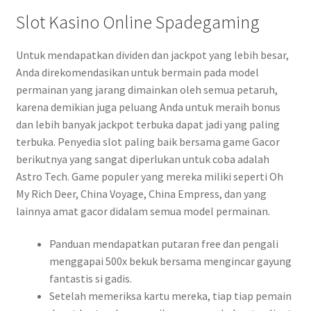
Slot Kasino Online Spadegaming
Untuk mendapatkan dividen dan jackpot yang lebih besar,
Anda direkomendasikan untuk bermain pada model
permainan yang jarang dimainkan oleh semua petaruh,
karena demikian juga peluang Anda untuk meraih bonus
dan lebih banyak jackpot terbuka dapat jadi yang paling
terbuka. Penyedia slot paling baik bersama game Gacor
berikutnya yang sangat diperlukan untuk coba adalah
Astro Tech. Game populer yang mereka miliki seperti Oh
My Rich Deer, China Voyage, China Empress, dan yang
lainnya amat gacor didalam semua model permainan.
Panduan mendapatkan putaran free dan pengali
menggapai 500x bekuk bersama mengincar gayung
fantastis si gadis.
Setelah memeriksa kartu mereka, tiap tiap pemain