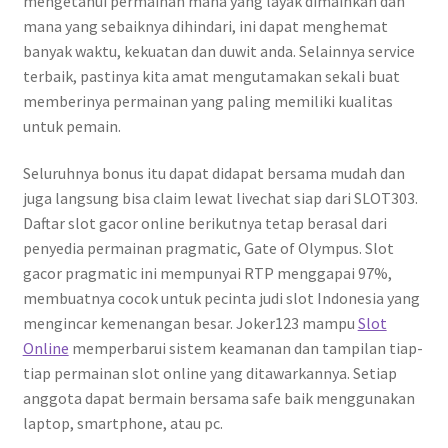
mengetahui permainan mana yang layak dimainkan dan
mana yang sebaiknya dihindari, ini dapat menghemat
banyak waktu, kekuatan dan duwit anda. Selainnya service
terbaik, pastinya kita amat mengutamakan sekali buat
memberinya permainan yang paling memiliki kualitas
untuk pemain.
Seluruhnya bonus itu dapat didapat bersama mudah dan
juga langsung bisa claim lewat livechat siap dari SLOT303.
Daftar slot gacor online berikutnya tetap berasal dari
penyedia permainan pragmatic, Gate of Olympus. Slot
gacor pragmatic ini mempunyai RTP menggapai 97%,
membuatnya cocok untuk pecinta judi slot Indonesia yang
mengincar kemenangan besar. Joker123 mampu
Slot
Online
memperbarui sistem keamanan dan tampilan tiap-
tiap permainan slot online yang ditawarkannya. Setiap
anggota dapat bermain bersama safe baik menggunakan
laptop, smartphone, atau pc.