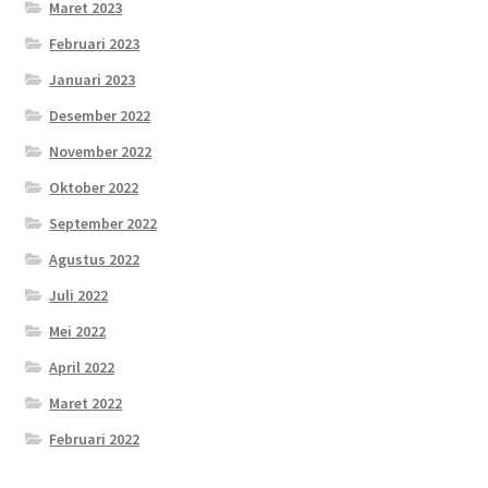
Maret 2023
Februari 2023
Januari 2023
Desember 2022
November 2022
Oktober 2022
September 2022
Agustus 2022
Juli 2022
Mei 2022
April 2022
Maret 2022
Februari 2022