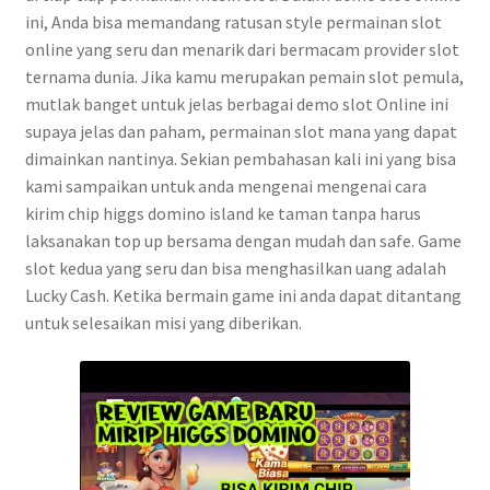
ini, Anda bisa memandang ratusan style permainan slot
online yang seru dan menarik dari bermacam provider slot
ternama dunia. Jika kamu merupakan pemain slot pemula,
mutlak banget untuk jelas berbagai demo slot Online ini
supaya jelas dan paham, permainan slot mana yang dapat
dimainkan nantinya. Sekian pembahasan kali ini yang bisa
kami sampaikan untuk anda mengenai mengenai cara
kirim chip higgs domino island ke taman tanpa harus
laksanakan top up bersama dengan mudah dan safe. Game
slot kedua yang seru dan bisa menghasilkan uang adalah
Lucky Cash. Ketika bermain game ini anda dapat ditantang
untuk selesaikan misi yang diberikan.