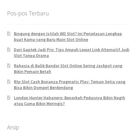
Pos-pos Terbaru
Bingung dengan Istilah WD Slot? Ini Penjelasan Lengkap
buat Kamu yang Baru Main Slot Online
Dari Gaptek Jadi Pro: Tips Ampuh Lewat Link Alternatif Judi
Slot Tanpa Drama
Rahasia di Balik Bandar Slot Online Sering Jackpot yang
Bikin Pemain Betah
Rtp Slot Cash Bonanza Pragmatic Play: Teman Setia yang
Bisa Bikin Dompet Berdendang
London Hunter Habanero: Benarkah Pedasnya Bikin Nagih
atau Cuma Bikin Meringis?
Arsip