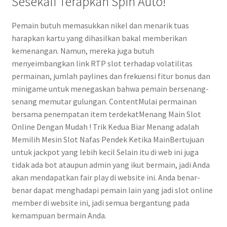
Sesekali Terapkan Spin Auto!
Pemain butuh memasukkan nikel dan menarik tuas
harapkan kartu yang dihasilkan bakal memberikan
kemenangan. Namun, mereka juga butuh
menyeimbangkan link RTP slot terhadap volatilitas
permainan, jumlah paylines dan frekuensi fitur bonus dan
minigame untuk menegaskan bahwa pemain bersenang-
senang memutar gulungan. ContentMulai permainan
bersama penempatan item terdekatMenang Main Slot
Online Dengan Mudah ! Trik Kedua Biar Menang adalah
Memilih Mesin Slot Nafas Pendek Ketika MainBertujuan
untuk jackpot yang lebih kecil Selain itu di web ini juga
tidak ada bot ataupun admin yang ikut bermain, jadi Anda
akan mendapatkan fair play di website ini. Anda benar-
benar dapat menghadapi pemain lain yang jadi slot online
member di website ini, jadi semua bergantung pada
kemampuan bermain Anda.