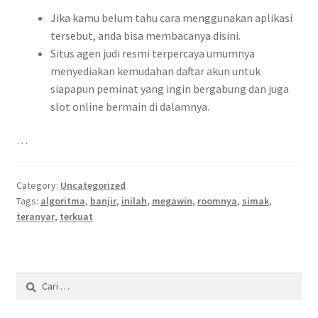
Jika kamu belum tahu cara menggunakan aplikasi
tersebut, anda bisa membacanya disini.
Situs agen judi resmi terpercaya umumnya
menyediakan kemudahan daftar akun untuk
siapapun peminat yang ingin bergabung dan juga
slot online bermain di dalamnya.
…
Category:
Uncategorized
Tags:
algoritma
,
banjir
,
inilah
,
megawin
,
roomnya
,
simak
,
teranyar
,
terkuat
Cari
untuk: