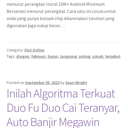
menurut perangkat Instal 10M+ Android Minimum
Bervariasi menurut perangkat. Cara satu ini cocok untuk
anda yang punya banyak chip dikarenakan taruhan yang
digunakan juga cukup besar.…
Category:
Slot Online
Tags:
dragon
,
februari
,
harus
,
langsung
,
paling
,
simak
,
tersebut
Posted on
September 30, 2022
by
Sean Wright
Inilah Algoritma Terkuat
Duo Fu Duo Cai Teranyar,
Auto Banjir Megawin