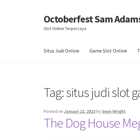
Octoberfest Sam Adam
Skip
Skip
to
to
Slot Online Terpercaya
navigation
content
Situs Judi Online
Game Slot Online
T
Beranda
About us
Contact us
Privacy Policy
Tag:
situs judi slot 
Posted on
Januari 22, 2023
by
Sean Wright
The Dog House Me