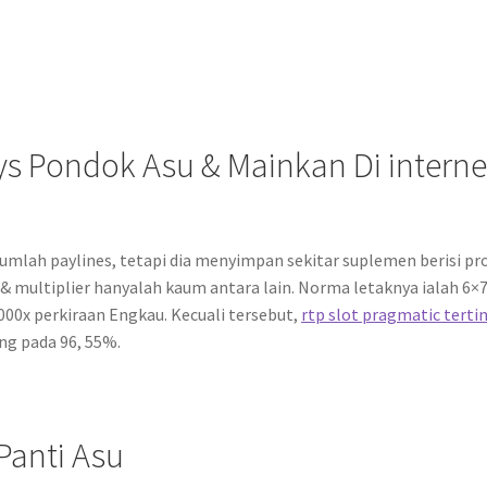
s Pondok Asu & Mainkan Di interne
umlah paylines, tetapi dia menyimpan sekitar suplemen berisi pr
, & multiplier hanyalah kaum antara lain. Norma letaknya ialah 6×
000x perkiraan Engkau. Kecuali tersebut,
rtp slot pragmatic terti
g pada 96, 55%.
Panti Asu