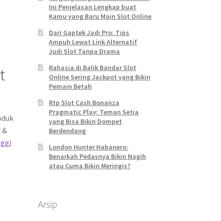
Ini Penjelasan Lengkap buat
Kamu yang Baru Main Slot Online
Dari Gaptek Jadi Pro: Tips
Ampuh Lewat Link Alternatif
Judi Slot Tanpa Drama
Rahasia di Balik Bandar Slot
t
Online Sering Jackpot yang Bikin
Pemain Betah
Rtp Slot Cash Bonanza
Pragmatic Play: Teman Setia
oduk
yang Bisa Bikin Dompet
7 &
Berdendang
nggi
London Hunter Habanero:
Benarkah Pedasnya Bikin Nagih
atau Cuma Bikin Meringis?
Arsip