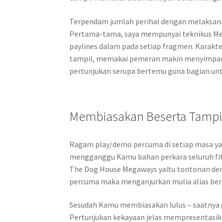
Terpendam jumlah perihal dengan melaksan
Pertama-tama, saya mempunyai teknikus Me
paylines dalam pada setiap fragmen. Karakt
tampil, memakai pemeran makin menyimpan 
pertunjukan serupa bertemu guna bagian unt
Membiasakan Beserta Tampi
Ragam play/demo percuma di setiap masa ya
mengganggu Kamu bahan perkara seluruh fitu
The Dog House Megaways yaitu tontonan den
percuma maka menganjurkan mulia alias ber
Sesudah Kamu membiasakan lulus – saatnya
Pertunjukan kekayaan jelas mempresentasika