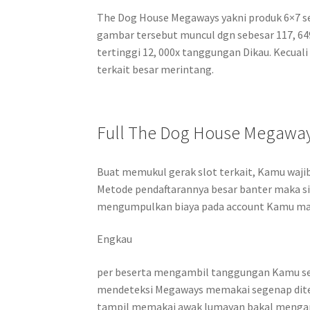
The Dog House Megaways yakni produk 6×7 seb
gambar tersebut muncul dgn sebesar 117, 
tertinggi 12, 000x tanggungan Dikau. Kecual
terkait besar merintang.
Full The Dog House Megaway
Buat memukul gerak slot terkait, Kamu waji
Metode pendaftarannya besar banter maka si
mengumpulkan biaya pada account Kamu mak
Engkau
per beserta mengambil tanggungan Kamu ser
mendeteksi Megaways memakai segenap dite
tampil memakai awak lumayan bakal mengana