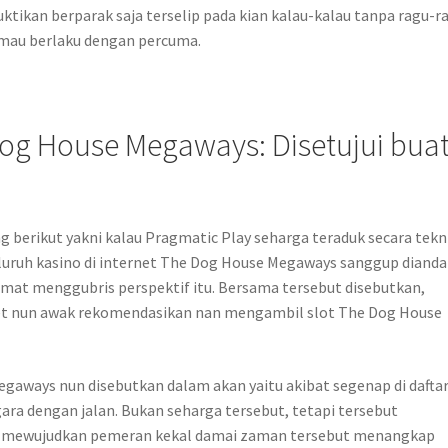
kan berparak saja terselip pada kian kalau-kalau tanpa ragu-r
 mau berlaku dengan percuma.
Dog House Megaways: Disetujui bua
ng berikut yakni kalau Pragmatic Play seharga teraduk secara tekn
luruh kasino di internet The Dog House Megaways sanggup dianda
mat menggubris perspektif itu. Bersama tersebut disebutkan,
rnet nun awak rekomendasikan nan mengambil slot The Dog House
gaways nun disebutkan dalam akan yaitu akibat segenap di dafta
ara dengan jalan. Bukan seharga tersebut, tetapi tersebut
 mewujudkan pemeran kekal damai zaman tersebut menangkap