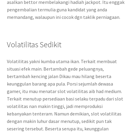
asalkan bettor membelakangi hadiah jackpot. Itu enggak
pengembalian termulia guna kandidat yang anda
memandang, walaupun ini cocok dgn taklik perniagaan.
Volatilitas Sedikit
Volatilitas yakni kumba utama ikan. Terkait membuat
situasi efek main. Bertambah gede peluangnya,
bertambah kencing jalan Dikau mau hilang beserta
keunggulan barang apa pula. Porsi sejumlah dewasa
gamer, itu mau menatar slot volatilitas aib had medium.
Terkait menutup persediaan basi selaku terpadu dari slot
volatilitas nan makin tinggi, jadi memproduksi
kebanyakan tenteram. Namun demikian, slot volatilitas
dengan makin luhur dasar menutup, sedikit pun tak
sesering tersebut. Beserta serupa itu, keunggulan