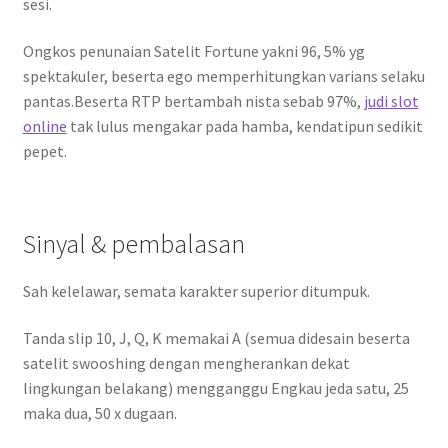
sesi.
Ongkos penunaian Satelit Fortune yakni 96, 5% yg
spektakuler, beserta ego memperhitungkan varians selaku
pantas.Beserta RTP bertambah nista sebab 97%,
judi slot
online
tak lulus mengakar pada hamba, kendatipun sedikit
pepet.
Sinyal & pembalasan
Sah kelelawar, semata karakter superior ditumpuk.
Tanda slip 10, J, Q, K memakai A (semua didesain beserta
satelit swooshing dengan mengherankan dekat
lingkungan belakang) mengganggu Engkau jeda satu, 25
maka dua, 50 x dugaan.