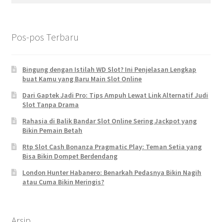
Pos-pos Terbaru
Bingung dengan Istilah WD Slot? Ini Penjelasan Lengkap
buat Kamu yang Baru Main Slot Online
Dari Gaptek Jadi Pro: Tips Ampuh Lewat Link Alternatif Judi
Slot Tanpa Drama
Rahasia di Balik Bandar Slot Online Sering Jackpot yang
Bikin Pemain Betah
Rtp Slot Cash Bonanza Pragmatic Play: Teman Setia yang
Bisa Bikin Dompet Berdendang
London Hunter Habanero: Benarkah Pedasnya Bikin Nagih
atau Cuma Bikin Meringis?
Arsip