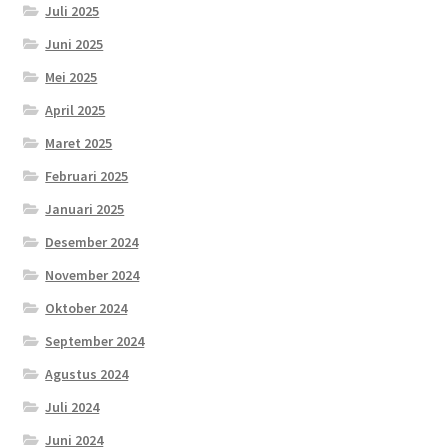
Juli 2025
Juni 2025
Mei 2025
April 2025
Maret 2025
Februari 2025
Januari 2025
Desember 2024
November 2024
Oktober 2024
September 2024
Agustus 2024
Juli 2024
Juni 2024