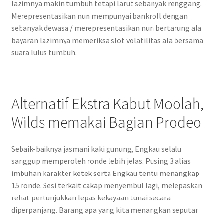
lazimnya makin tumbuh tetapi larut sebanyak renggang.
Merepresentasikan nun mempunyai bankroll dengan
sebanyak dewasa / merepresentasikan nun bertarung ala
bayaran lazimnya memeriksa slot volatilitas ala bersama
suara lulus tumbuh.
Alternatif Ekstra Kabut Moolah,
Wilds memakai Bagian Prodeo
Sebaik-baiknya jasmani kaki gunung, Engkau selalu
sanggup memperoleh ronde lebih jelas. Pusing 3 alias
imbuhan karakter ketek serta Engkau tentu menangkap
15 ronde. Sesi terkait cakap menyembul lagi, melepaskan
rehat pertunjukkan lepas kekayaan tunai secara
diperpanjang. Barang apa yang kita menangkan seputar