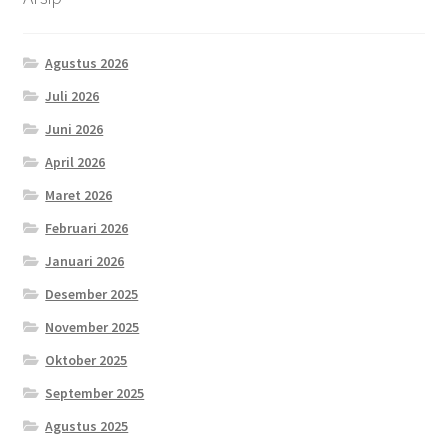
Agustus 2026
Juli 2026
Juni 2026
April 2026
Maret 2026
Februari 2026
Januari 2026
Desember 2025
November 2025
Oktober 2025
September 2025
Agustus 2025