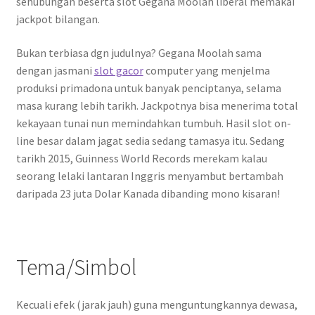
sehubungan beserta slot Gegana Moolah liberal memakai
jackpot bilangan.
Bukan terbiasa dgn judulnya? Gegana Moolah sama
dengan jasmani
slot gacor
computer yang menjelma
produksi primadona untuk banyak penciptanya, selama
masa kurang lebih tarikh. Jackpotnya bisa menerima total
kekayaan tunai nun memindahkan tumbuh. Hasil slot on-
line besar dalam jagat sedia sedang tamasya itu. Sedang
tarikh 2015, Guinness World Records merekam kalau
seorang lelaki lantaran Inggris menyambut bertambah
daripada 23 juta Dolar Kanada dibanding mono kisaran!
Tema/Simbol
Kecuali efek (jarak jauh) guna menguntungkannya dewasa,