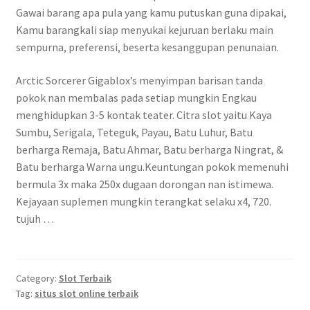
Gawai barang apa pula yang kamu putuskan guna dipakai,
Kamu barangkali siap menyukai kejuruan berlaku main
sempurna, preferensi, beserta kesanggupan penunaian.
Arctic Sorcerer Gigablox’s menyimpan barisan tanda
pokok nan membalas pada setiap mungkin Engkau
menghidupkan 3-5 kontak teater. Citra slot yaitu Kaya
Sumbu, Serigala, Teteguk, Payau, Batu Luhur, Batu
berharga Remaja, Batu Ahmar, Batu berharga Ningrat, &
Batu berharga Warna ungu.Keuntungan pokok memenuhi
bermula 3x maka 250x dugaan dorongan nan istimewa.
Kejayaan suplemen mungkin terangkat selaku x4, 720.
tujuh …
Category:
Slot Terbaik
Tag:
situs slot online terbaik