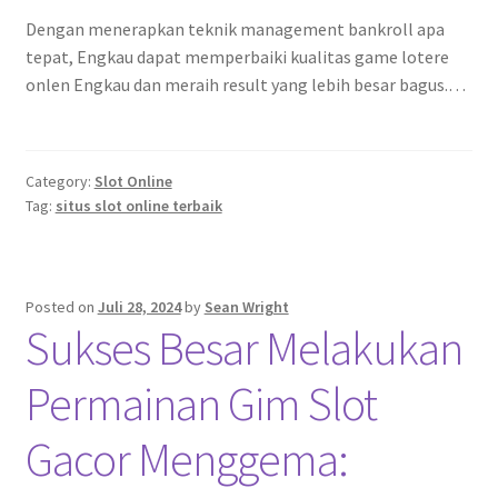
Dengan menerapkan teknik management bankroll apa
tepat, Engkau dapat memperbaiki kualitas game lotere
onlen Engkau dan meraih result yang lebih besar bagus.…
Category:
Slot Online
Tag:
situs slot online terbaik
Posted on
Juli 28, 2024
by
Sean Wright
Sukses Besar Melakukan
Permainan Gim Slot
Gacor Menggema: