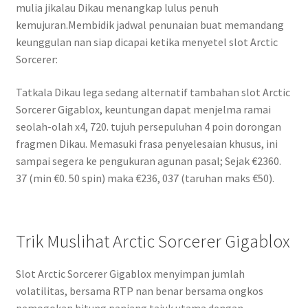
mulia jikalau Dikau menangkap lulus penuh
kemujuran.Membidik jadwal penunaian buat memandang
keunggulan nan siap dicapai ketika menyetel slot Arctic
Sorcerer:
Tatkala Dikau lega sedang alternatif tambahan slot Arctic
Sorcerer Gigablox, keuntungan dapat menjelma ramai
seolah-olah x4, 720. tujuh persepuluhan 4 poin dorongan
fragmen Dikau. Memasuki frasa penyelesaian khusus, ini
sampai segera ke pengukuran agunan pasal; Sejak €2360.
37 (min €0. 50 spin) maka €236, 037 (taruhan maks €50).
Trik Muslihat Arctic Sorcerer Gigablox
Slot Arctic Sorcerer Gigablox menyimpan jumlah
volatilitas, bersama RTP nan benar bersama ongkos