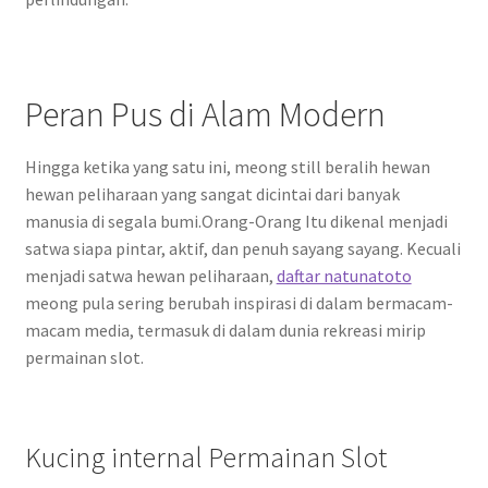
Peran Pus di Alam Modern
Hingga ketika yang satu ini, meong still beralih hewan
hewan peliharaan yang sangat dicintai dari banyak
manusia di segala bumi.Orang-Orang Itu dikenal menjadi
satwa siapa pintar, aktif, dan penuh sayang sayang. Kecuali
menjadi satwa hewan peliharaan,
daftar natunatoto
meong pula sering berubah inspirasi di dalam bermacam-
macam media, termasuk di dalam dunia rekreasi mirip
permainan slot.
Kucing internal Permainan Slot