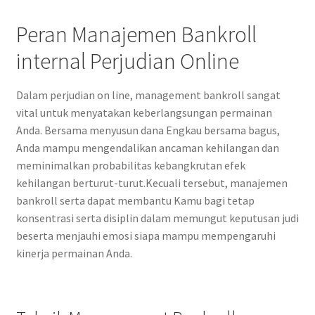
Peran Manajemen Bankroll
internal Perjudian Online
Dalam perjudian on line, management bankroll sangat
vital untuk menyatakan keberlangsungan permainan
Anda. Bersama menyusun dana Engkau bersama bagus,
Anda mampu mengendalikan ancaman kehilangan dan
meminimalkan probabilitas kebangkrutan efek
kehilangan berturut-turut.Kecuali tersebut, manajemen
bankroll serta dapat membantu Kamu bagi tetap
konsentrasi serta disiplin dalam memungut keputusan judi
beserta menjauhi emosi siapa mampu mempengaruhi
kinerja permainan Anda.