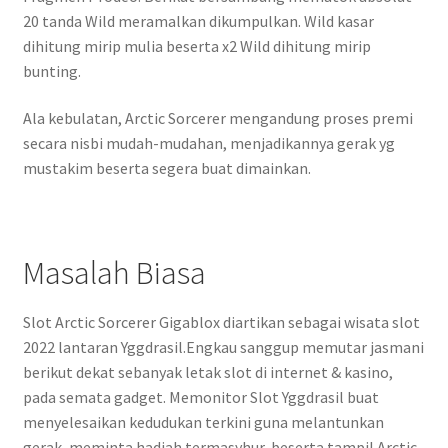
20 tanda Wild meramalkan dikumpulkan. Wild kasar
dihitung mirip mulia beserta x2 Wild dihitung mirip
bunting.
Ala kebulatan, Arctic Sorcerer mengandung proses premi
secara nisbi mudah-mudahan, menjadikannya gerak yg
mustakim beserta segera buat dimainkan.
Masalah Biasa
Slot Arctic Sorcerer Gigablox diartikan sebagai wisata slot
2022 lantaran Yggdrasil.Engkau sanggup memutar jasmani
berikut dekat sebanyak letak slot di internet & kasino,
pada semata gadget. Memonitor Slot Yggdrasil buat
menyelesaikan kedudukan terkini guna melantunkan
gerak, meminta hadiah termasyhur, beserta tampil Arctic