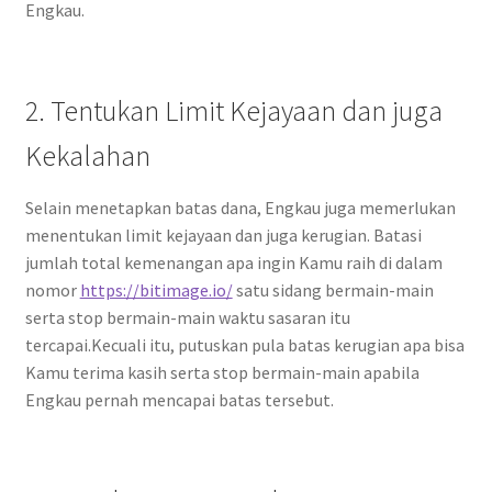
Engkau.
2. Tentukan Limit Kejayaan dan juga
Kekalahan
Selain menetapkan batas dana, Engkau juga memerlukan
menentukan limit kejayaan dan juga kerugian. Batasi
jumlah total kemenangan apa ingin Kamu raih di dalam
nomor
https://bitimage.io/
satu sidang bermain-main
serta stop bermain-main waktu sasaran itu
tercapai.Kecuali itu, putuskan pula batas kerugian apa bisa
Kamu terima kasih serta stop bermain-main apabila
Engkau pernah mencapai batas tersebut.