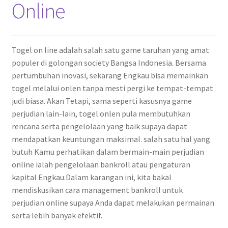
Online
Togel on line adalah salah satu game taruhan yang amat
populer di golongan society Bangsa Indonesia. Bersama
pertumbuhan inovasi, sekarang Engkau bisa memainkan
togel melalui onlen tanpa mesti pergi ke tempat-tempat
judi biasa. Akan Tetapi, sama seperti kasusnya game
perjudian lain-lain, togel onlen pula membutuhkan
rencana serta pengelolaan yang baik supaya dapat
mendapatkan keuntungan maksimal. salah satu hal yang
butuh Kamu perhatikan dalam bermain-main perjudian
online ialah pengelolaan bankroll atau pengaturan
kapital Engkau.Dalam karangan ini, kita bakal
mendiskusikan cara management bankroll untuk
perjudian online supaya Anda dapat melakukan permainan
serta lebih banyak efektif.