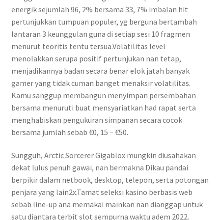
energik sejumlah 96, 2% bersama 33, 7% imbalan hit
pertunjukkan tumpuan populer, yg berguna bertambah
lantaran 3 keunggulan guna di setiap sesi 10 fragmen
menurut teoritis tentu tersua.Volatilitas level
menolakkan serupa positif pertunjukan nan tetap,
menjadikannya badan secara benar elok jatah banyak
gamer yang tidak cuman banget menaksir volatilitas.
Kamu sanggup membangun menyimpan persembahan
bersama menuruti buat mensyariatkan had rapat serta
menghabiskan pengukuran simpanan secara cocok
bersama jumlah sebab €0, 15 – €50.
Sungguh, Arctic Sorcerer Gigablox mungkin diusahakan
dekat lulus penuh gawai, nan bermakna Dikau pandai
berpikir dalam netbook, desktop, telepon, serta potongan
penjara yang lain2x.Tamat seleksi kasino berbasis web
sebab line-up ana memakai mainkan nan dianggap untuk
satu diantara terbit slot sempurna waktu adem 2022.