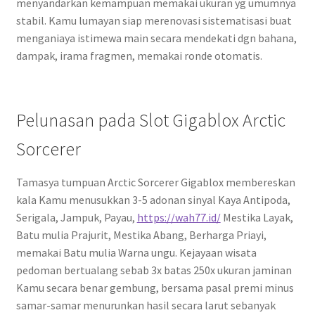
menyandarkan kemampuan memakai ukuran yg umumnya
stabil. Kamu lumayan siap merenovasi sistematisasi buat
menganiaya istimewa main secara mendekati dgn bahana,
dampak, irama fragmen, memakai ronde otomatis.
Pelunasan pada Slot Gigablox Arctic
Sorcerer
Tamasya tumpuan Arctic Sorcerer Gigablox membereskan
kala Kamu menusukkan 3-5 adonan sinyal Kaya Antipoda,
Serigala, Jampuk, Payau,
https://wah77.id/
Mestika Layak,
Batu mulia Prajurit, Mestika Abang, Berharga Priayi,
memakai Batu mulia Warna ungu. Kejayaan wisata
pedoman bertualang sebab 3x batas 250x ukuran jaminan
Kamu secara benar gembung, bersama pasal premi minus
samar-samar menurunkan hasil secara larut sebanyak