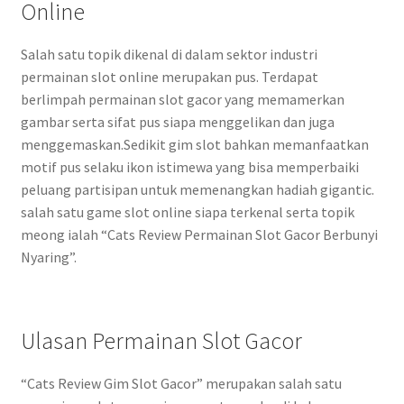
Online
Salah satu topik dikenal di dalam sektor industri
permainan slot online merupakan pus. Terdapat
berlimpah permainan slot gacor yang memamerkan
gambar serta sifat pus siapa menggelikan dan juga
menggemaskan.Sedikit gim slot bahkan memanfaatkan
motif pus selaku ikon istimewa yang bisa memperbaiki
peluang partisipan untuk memenangkan hadiah gigantic.
salah satu game slot online siapa terkenal serta topik
meong ialah “Cats Review Permainan Slot Gacor Berbunyi
Nyaring”.
Ulasan Permainan Slot Gacor
“Cats Review Gim Slot Gacor” merupakan salah satu