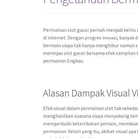
Permainan slot gacor pernah menjadi keliru s
di internet. Dengan progres inovasi, banya
bermain siapa tak hanya menghibur namun ser
meninjau slot gacor bersama efek tampilan
permainan Engkau.
Alasan Dampak Visual Vit
Efek visual dalam permainan slot tak sekeda
menghasilkan suasana siapa menyokong tema
memperbaiki keterlibatan pemain, membuat
permainan. Selain yang itu, akibat visual 