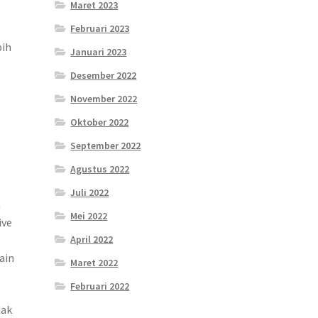
Maret 2023
Februari 2023
bih
Januari 2023
Desember 2022
November 2022
Oktober 2022
September 2022
Agustus 2022
Juli 2022
a
Mei 2022
ive
April 2022
ain
Maret 2022
Februari 2022
dak