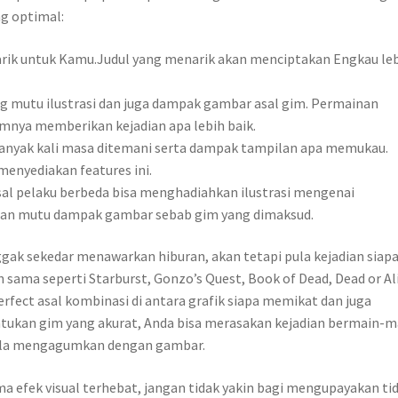
g optimal:
arik untuk Kamu.Judul yang menarik akan menciptakan Engkau le
.
g mutu ilustrasi dan juga dampak gambar asal gim. Permainan
umnya memberikan kejadian apa lebih baik.
 banyak kali masa ditemani serta dampak tampilan apa memukau.
menyediakan features ini.
sal pelaku berbeda bisa menghadiahkan ilustrasi mengenai
an mutu dampak gambar sebab gim yang dimaksud.
gak sekedar menawarkan hiburan, akan tetapi pula kejadian siap
 sama seperti Starburst, Gonzo’s Quest, Book of Dead, Dead or Al
rfect asal kombinasi di antara grafik siapa memikat dan juga
kan gim yang akurat, Anda bisa merasakan kejadian bermain-m
pula mengagumkan dengan gambar.
ma efek visual terhebat, jangan tidak yakin bagi mengupayakan ti