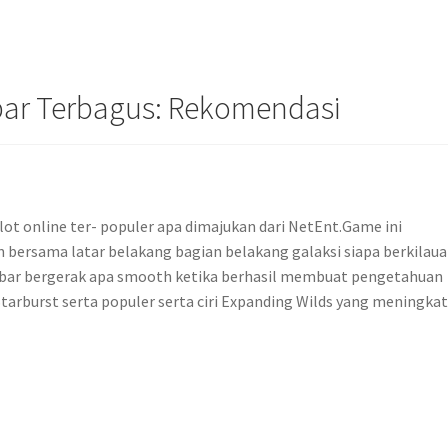
bar Terbagus: Rekomendasi
slot online ter- populer apa dimajukan dari NetEnt.Game ini
rsama latar belakang bagian belakang galaksi siapa berkilaua
bar bergerak apa smooth ketika berhasil membuat pengetahuan
rburst serta populer serta ciri Expanding Wilds yang meningka