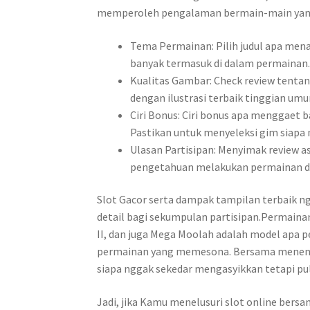
memperoleh pengalaman bermain-main yan
Tema Permainan: Pilih judul apa men
banyak termasuk di dalam permainan
Kualitas Gambar: Check review tentan
dengan ilustrasi terbaik tinggian um
Ciri Bonus: Ciri bonus apa menggaet
Pastikan untuk menyeleksi gim siapa 
Ulasan Partisipan: Menyimak review a
pengetahuan melakukan permainan d
Slot Gacor serta dampak tampilan terbaik ng
detail bagi sekumpulan partisipan.Permainan
II, dan juga Mega Moolah adalah model apa pe
permainan yang memesona. Bersama menentu
siapa nggak sekedar mengasyikkan tetapi 
Jadi, jika Kamu menelusuri slot online bersa