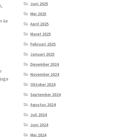
Juni 2025
i,
Mei 2025
n ke
April 2025
Maret 2025
Februari 2025
Januari 2025
Desember 2024
r
November 2024
juga
Oktober 2024
September 2024
Agustus 2024
Juli 2024
Juni 2024
Mei 2024