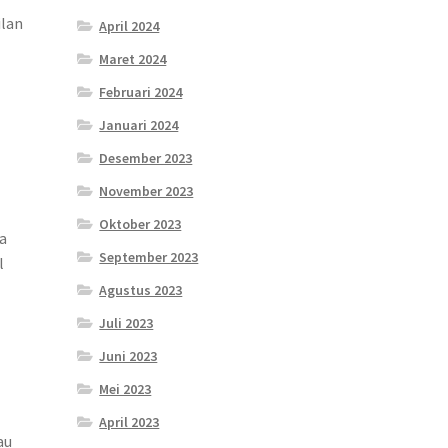
ilan
April 2024
Maret 2024
Februari 2024
Januari 2024
Desember 2023
November 2023
Oktober 2023
pa
September 2023
l
Agustus 2023
Juli 2023
Juni 2023
Mei 2023
April 2023
au