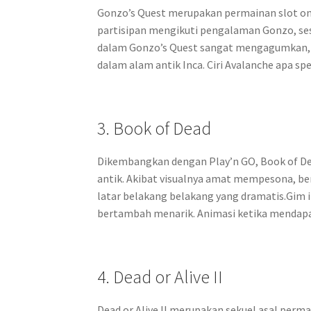
Gonzo’s Quest merupakan permainan slot onli
partisipan mengikuti pengalaman Gonzo, sese
dalam Gonzo’s Quest sangat mengagumkan
dalam alam antik Inca. Ciri Avalanche apa sp
3. Book of Dead
Dikembangkan dengan Play’n GO, Book of De
antik. Akibat visualnya amat mempesona, be
latar belakang belakang yang dramatis.Gim i
bertambah menarik. Animasi ketika mendapa
4. Dead or Alive II
Dead or Alive II merupakan sekuel asal perma