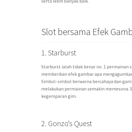
serta lebih banyak baik.
Slot bersama Efek Gam
1. Starburst
Starburst ialah tidak benar no. 1 permainan 
memberikan efek gambar apa mengagumkan be
Simbol-simbol berwarna bercahaya dan gam
melakukan permainan semakin memesona. Sta
kegemparan gim.
2. Gonzo’s Quest