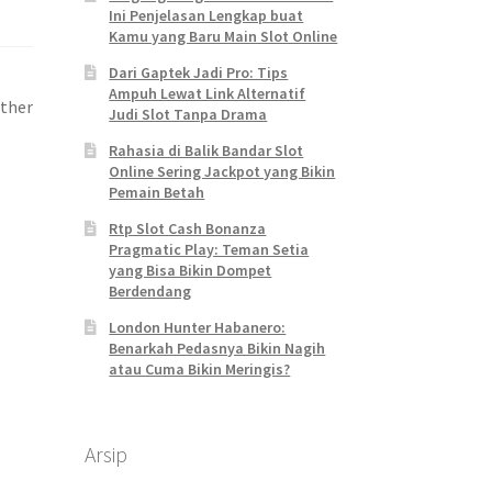
Ini Penjelasan Lengkap buat
Kamu yang Baru Main Slot Online
Dari Gaptek Jadi Pro: Tips
Ampuh Lewat Link Alternatif
ither
Judi Slot Tanpa Drama
Rahasia di Balik Bandar Slot
Online Sering Jackpot yang Bikin
Pemain Betah
Rtp Slot Cash Bonanza
Pragmatic Play: Teman Setia
yang Bisa Bikin Dompet
Berdendang
London Hunter Habanero:
Benarkah Pedasnya Bikin Nagih
atau Cuma Bikin Meringis?
Arsip