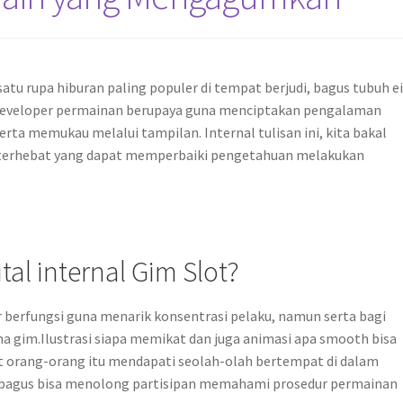
atu rupa hiburan paling populer di tempat berjudi, bagus tubuh e
k developer permainan berupaya guna menciptakan pengalaman
ta memukau melalui tampilan. Internal tulisan ini, kita bakal
 terhebat yang dapat memperbaiki pengetahuan melakukan
al internal Gim Slot?
r berfungsi guna menarik konsentrasi pelaku, namun serta bagi
 gim.Ilustrasi siapa memikat dan juga animasi apa smooth bisa
 orang-orang itu mendapati seolah-olah bertempat di dalam
apa bagus bisa menolong partisipan memahami prosedur permainan