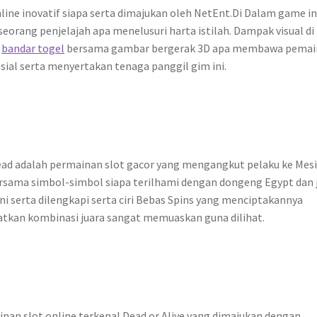
ne inovatif siapa serta dimajukan oleh NetEnt.Di Dalam game in
orang penjelajah apa menelusuri harta istilah. Dampak visual di
,
bandar togel
bersama gambar bergerak 3D apa membawa pemai
esial serta menyertakan tenaga panggil gim ini.
ad adalah permainan slot gacor yang mengangkut pelaku ke Mesi
rsama simbol-simbol siapa terilhami dengan dongeng Egypt dan 
ni serta dilengkapi serta ciri Bebas Spins yang menciptakannya
tkan kombinasi juara sangat memuaskan guna dilihat.
inan slot online terkenal Dead or Alive yang dimajukan dengan