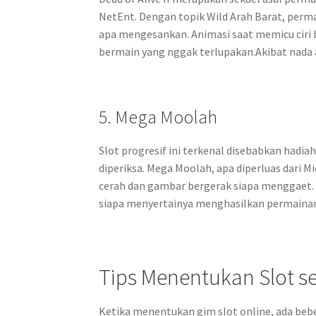
NetEnt. Dengan topik Wild Arah Barat, perma
apa mengesankan. Animasi saat memicu cir
bermain yang nggak terlupakan.Akibat nada
5. Mega Moolah
Slot progresif ini terkenal disebabkan hadi
diperiksa. Mega Moolah, apa diperluas dari M
cerah dan gambar bergerak siapa menggaet. 
siapa menyertainya menghasilkan permainan
Tips Menentukan Slot ser
Ketika menentukan gim slot online, ada be