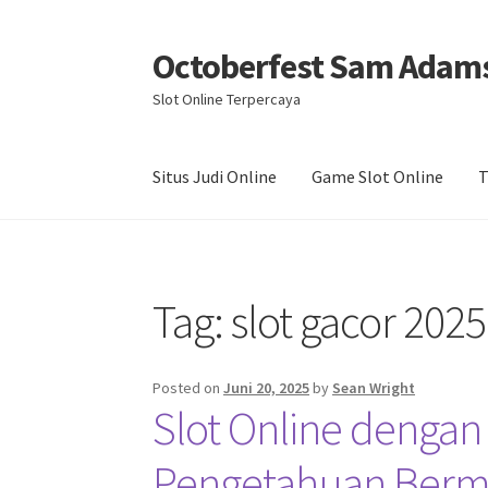
Octoberfest Sam Adam
Skip
Skip
to
to
Slot Online Terpercaya
navigation
content
Situs Judi Online
Game Slot Online
T
Beranda
About us
Contact us
Privacy Policy
Tag:
slot gacor 2025
Posted on
Juni 20, 2025
by
Sean Wright
Slot Online denga
Pengetahuan Berm