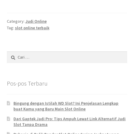
Category:
Judi Online
Tag:
slot online terbaik
Cari
untuk:
Pos-pos Terbaru
Bingung dengan Istilah WD Slot? Ini Penjelasan Lengkap
buat Kamu yang Baru Main Slot Online
Dari Gaptek Jadi Pro: Tips Ampuh Lewat Link Alternatif Judi
Slot Tanpa Drama