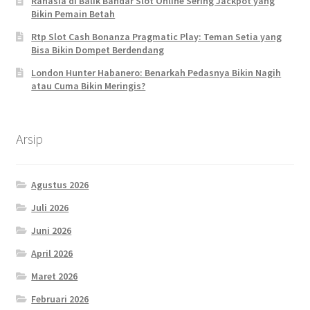
Rahasia di Balik Bandar Slot Online Sering Jackpot yang
Bikin Pemain Betah
Rtp Slot Cash Bonanza Pragmatic Play: Teman Setia yang
Bisa Bikin Dompet Berdendang
London Hunter Habanero: Benarkah Pedasnya Bikin Nagih
atau Cuma Bikin Meringis?
Arsip
Agustus 2026
Juli 2026
Juni 2026
April 2026
Maret 2026
Februari 2026