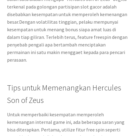
terkenal pada golongan partisipan slot gacor adalah
disebabkan kesempatan untuk memperoleh kemenangan
besar.Dengan volatilitas tinggian, pelaku mempunyai
kesempatan untuk menang bonus siapa amat luas di
dalam tiap giliran. Terlebih terus, feature freespin dengan
penyebab pengali apa bertambah menciptakan
permainan ini satu makin menggaet kepada para pencari
perasaan.
Tips untuk Memenangkan Hercules
Son of Zeus
Untuk memperbaiki kesempatan memperoleh
kemenangan internal game ini, ada beberapa saran yang
bisa diterapkan. Pertama, utilize fitur free spin seperti