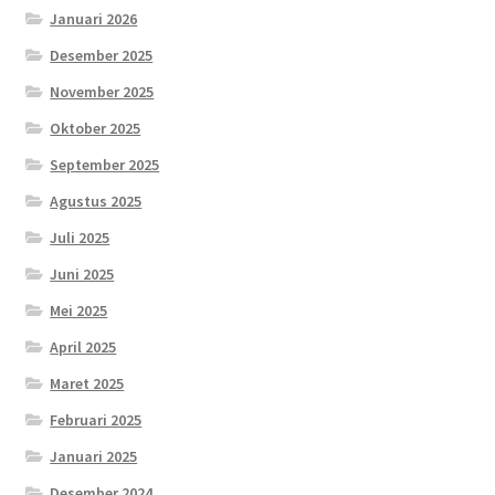
Januari 2026
Desember 2025
November 2025
Oktober 2025
September 2025
Agustus 2025
Juli 2025
Juni 2025
Mei 2025
April 2025
Maret 2025
Februari 2025
Januari 2025
Desember 2024