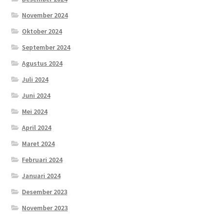
November 2024
Oktober 2024
September 2024
Agustus 2024
Juli 2024
Juni 2024
Mei 2024
April 2024
Maret 2024
Februari 2024
Januari 2024
Desember 2023
November 2023