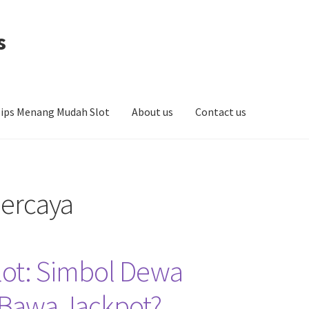
s
ips Menang Mudah Slot
About us
Contact us
percaya
lot: Simbol Dewa
Bawa Jackpot?