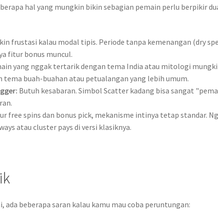
berapa hal yang mungkin bikin sebagian pemain perlu berpikir du
kin frustasi kalau modal tipis. Periode tanpa kemenangan (dry spe
a fitur bonus muncul.
in yang nggak tertarik dengan tema India atau mitologi mungk
kan tema buah-buahan atau petualangan yang lebih umum.
igger:
Butuh kesabaran. Simbol Scatter kadang bisa sangat "pema
ran.
itur free spins dan bonus pick, mekanisme intinya tetap standar. N
ays atau cluster pays di versi klasiknya.
ik
i, ada beberapa saran kalau kamu mau coba peruntungan: