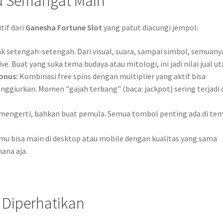
mu Semangat Main
tif dari
Ganesha Fortune Slot
yang patut diacungi jempol:
 setengah-setengah. Dari visual, suara, sampai simbol, semuany
. Buat yang suka tema budaya atau mitologi, ini jadi nilai jual u
onus:
Kombinasi free spins dengan multiplier yang aktif bisa
giurkan. Momen "gajah terbang" (baca: jackpot) sering terjadi 
mengerti, bahkan buat pemula. Semua tombol penting ada di te
u bisa main di desktop atau mobile dengan kualitas yang sama
ana aja.
u Diperhatikan