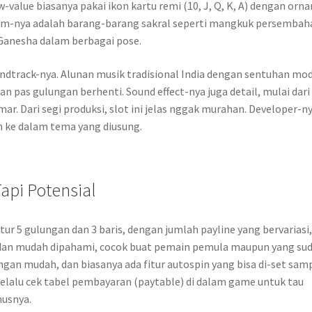
-value biasanya pakai ikon kartu remi (10, J, Q, K, A) dengan or
um-nya adalah barang-barang sakral seperti mangkuk persembah
 Ganesha dalam berbagai pose.
undtrack-nya. Alunan musik tradisional India dengan sentuhan mo
 pas gulungan berhenti. Sound effect-nya juga detail, mulai dari
r. Dari segi produksi, slot ini jelas nggak murahan. Developer-n
 ke dalam tema yang diusung.
api Potensial
r 5 gulungan dan 3 baris, dengan jumlah payline yang bervariasi
r dan mudah dipahami, cocok buat pemain pemula maupun yang su
engan mudah, dan biasanya ada fitur autospin yang bisa di-set sam
 selalu cek tabel pembayaran (paytable) di dalam game untuk tau
nusnya.