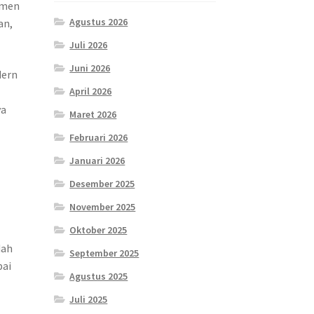
namen
Agustus 2026
an,
Juli 2026
Juni 2026
dern
April 2026
ya
Maret 2026
Februari 2026
Januari 2026
Desember 2025
November 2025
,
Oktober 2025
dah
September 2025
pai
Agustus 2025
Juli 2025