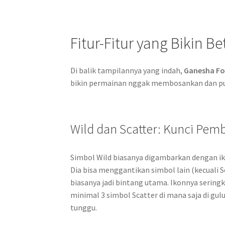
Fitur-Fitur yang Bikin B
Di balik tampilannya yang indah,
Ganesha Fo
bikin permainan nggak membosankan dan pun
Wild dan Scatter: Kunci Pem
Simbol Wild biasanya digambarkan dengan ik
Dia bisa menggantikan simbol lain (kecuali 
biasanya jadi bintang utama. Ikonnya seringk
minimal 3 simbol Scatter di mana saja di gu
tunggu.