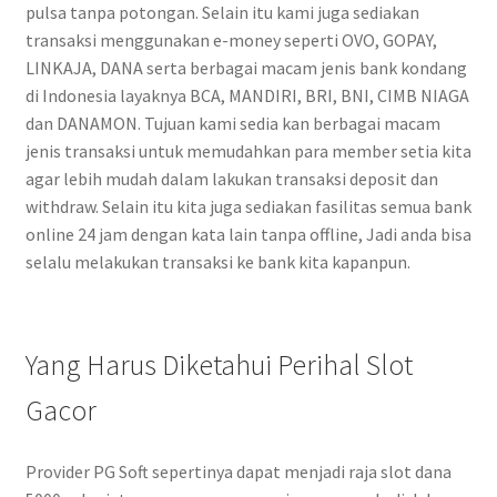
pulsa tanpa potongan. Selain itu kami juga sediakan
transaksi menggunakan e-money seperti OVO, GOPAY,
LINKAJA, DANA serta berbagai macam jenis bank kondang
di Indonesia layaknya BCA, MANDIRI, BRI, BNI, CIMB NIAGA
dan DANAMON. Tujuan kami sedia kan berbagai macam
jenis transaksi untuk memudahkan para member setia kita
agar lebih mudah dalam lakukan transaksi deposit dan
withdraw. Selain itu kita juga sediakan fasilitas semua bank
online 24 jam dengan kata lain tanpa offline, Jadi anda bisa
selalu melakukan transaksi ke bank kita kapanpun.
Yang Harus Diketahui Perihal Slot
Gacor
Provider PG Soft sepertinya dapat menjadi raja slot dana