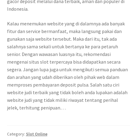
gacor deposit melalui dana terbaik, aman dan populer di
Indonesia.
Kalau menemukan website yang di dalamnya ada banyak
fitur dan service bermanfaat, maka langsung pakai dan
gunakan saja website tersebut. Maka dari itu, tak ada
salahnya sama sekali untuk bertanya ke para petaruh
senior. Dengan wawasan luasnya itu, rekomendasi
mengenai situs slot terpercaya bisa didapatkan secara
segera. Jangan lupa juga untuk mengikuti semua panduan
dan arahan yang udah diberikan oleh pihak web dalam
memproses pembayaran deposit pulsa. Salah satu ciri
website judi terbaik yang tidak boleh anda lupakan adalah
website judi yang tidak miliki riwayat tentang perihal
jelek, terhitung penipuan.…
Category:
Slot Online