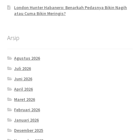
London Hunter Habanero: Benarkah Pedasnya Bikin Nagih
atau Cuma Bikin Meringis?
Arsip
Agustus 2026
Juli 2026
Juni 2026
April 2026
Maret 2026
Februari 2026
Januari 2026
Desember 2025