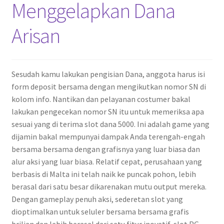
Menggelapkan Dana
Arisan
Sesudah kamu lakukan pengisian Dana, anggota harus isi
form deposit bersama dengan mengikutkan nomor SN di
kolom info. Nantikan dan pelayanan costumer bakal
lakukan pengecekan nomor SN itu untuk memeriksa apa
sesuai yang di terima slot dana 5000. Ini adalah game yang
dijamin bakal mempunyai dampak Anda terengah-engah
bersama bersama dengan grafisnya yang luar biasa dan
alur aksi yang luar biasa. Relatif cepat, perusahaan yang
berbasis di Malta ini telah naik ke puncak pohon, lebih
berasal dari satu besar dikarenakan mutu output mereka.
Dengan gameplay penuh aksi, sederetan slot yang
dioptimalkan untuk seluler bersama bersama grafis
brilian dan lebih berasal dari satu fitur inovatif, slot PG