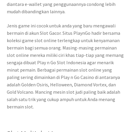
diantara e-wallet yang penggunaannya condong lebih
mudah dibandingkan lainnya.
Jenis game ini cocok untuk anda yang baru mengawali
bermain di akun Slot Gacor. Situs PlaynGo hadir bersama
koleksi game slot online terlengkap untuk kenyamanan
bermain bagi semua orang. Masing-masing permainan
slot online mereka miliki ciri khas tiap-tiap yang memang
sengaja dibuat Play n Go Slot Indonesia agar menarik
minat pemain. Berbagai permainan slot online yang
paling sering dimainkan di Play n Go Casino di antaranya
adalah Golden Osiris, Helloween, Diamond Vortex, dan
Gold Volcano. Mancing mesin slot judi paling baik adalah
salah satu trik yang cukup ampuh untuk Anda menang
bermain slot.