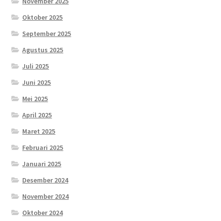
November 2025
Oktober 2025
September 2025
Agustus 2025
Juli 2025
Juni 2025
Mei 2025
April 2025
Maret 2025
Februari 2025
Januari 2025
Desember 2024
November 2024
Oktober 2024