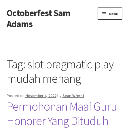
Octoberfest Sam
Skip
Skip
Menu
to
to
Adams
navigation
content
Beranda
About us
Tag:
slot pragmatic play
Contact us
mudah menang
Privacy Policy
Posted on
November 4, 2022
by
Sean Wright
Permohonan Maaf Guru
Honorer Yang Dituduh