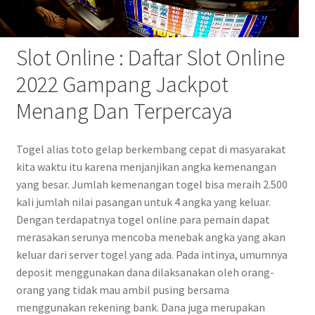
Slot Online : Daftar Slot Online
2022 Gampang Jackpot
Menang Dan Terpercaya
Togel alias toto gelap berkembang cepat di masyarakat
kita waktu itu karena menjanjikan angka kemenangan
yang besar. Jumlah kemenangan togel bisa meraih 2.500
kali jumlah nilai pasangan untuk 4 angka yang keluar.
Dengan terdapatnya togel online para pemain dapat
merasakan serunya mencoba menebak angka yang akan
keluar dari server togel yang ada. Pada intinya, umumnya
deposit menggunakan dana dilaksanakan oleh orang-
orang yang tidak mau ambil pusing bersama
menggunakan rekening bank. Dana juga merupakan