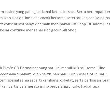
im casino yang paling terkenal ketika ini satu. Serta berlimpah t
mukan slot online siapa cocok bersama ketertarikan dan keingin
aet konsentrasi banyak pemain merupakan Gift Shop. Di Dalam ula
 besar continue mengenai slot gacor Gift Shop.
eh Play’n GO.Permainan yang satu ini memiliki 3 roll serta 1 line
ederhana dipahami oleh partisipan baru. Topik asal slot ini satu
em spesial sama seperti kembang, cokelat, serta perhiasan. Graf
an partisipan merasa mirip berbelanja di toko hadiah apa