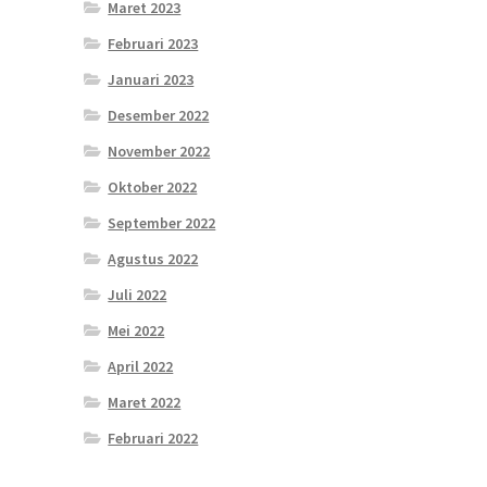
Maret 2023
Februari 2023
Januari 2023
Desember 2022
November 2022
Oktober 2022
September 2022
Agustus 2022
Juli 2022
Mei 2022
April 2022
Maret 2022
Februari 2022