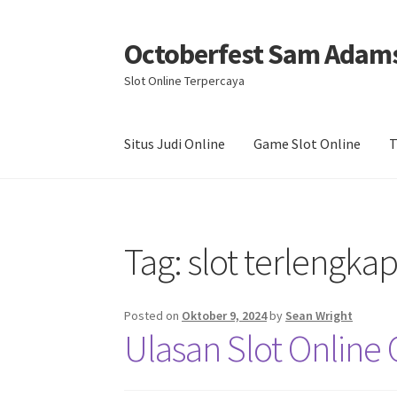
Octoberfest Sam Adam
Skip
Skip
to
to
Slot Online Terpercaya
navigation
content
Situs Judi Online
Game Slot Online
T
Beranda
About us
Contact us
Privacy Policy
Tag:
slot terlengka
Posted on
Oktober 9, 2024
by
Sean Wright
Ulasan Slot Online 