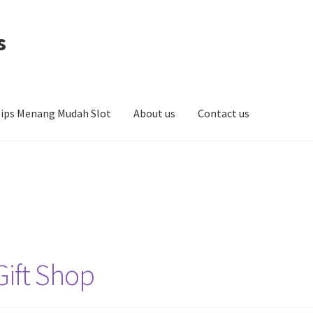
s
ips Menang Mudah Slot
About us
Contact us
p
Gift Shop