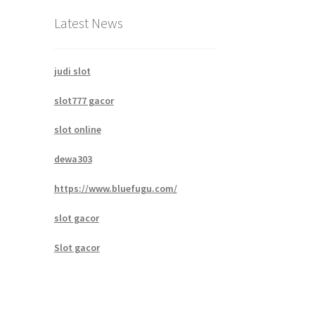
Latest News
judi slot
slot777 gacor
slot online
dewa303
https://www.bluefugu.com/
slot gacor
Slot gacor