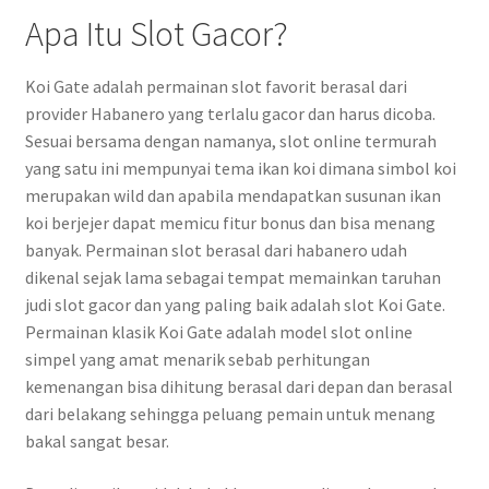
Apa Itu Slot Gacor?
Koi Gate adalah permainan slot favorit berasal dari
provider Habanero yang terlalu gacor dan harus dicoba.
Sesuai bersama dengan namanya, slot online termurah
yang satu ini mempunyai tema ikan koi dimana simbol koi
merupakan wild dan apabila mendapatkan susunan ikan
koi berjejer dapat memicu fitur bonus dan bisa menang
banyak. Permainan slot berasal dari habanero udah
dikenal sejak lama sebagai tempat memainkan taruhan
judi slot gacor dan yang paling baik adalah slot Koi Gate.
Permainan klasik Koi Gate adalah model slot online
simpel yang amat menarik sebab perhitungan
kemenangan bisa dihitung berasal dari depan dan berasal
dari belakang sehingga peluang pemain untuk menang
bakal sangat besar.