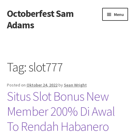
Octoberfest Sam
Skip
Skip
Menu
to
to
Adams
navigation
content
Beranda
About us
Tag:
slot777
Contact us
Posted on
Oktober 24, 2022
by
Sean Wright
Privacy Policy
Situs Slot Bonus New
Member 200% Di Awal
To Rendah Habanero