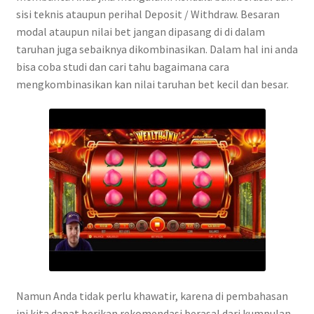
sisi teknis ataupun perihal Deposit / Withdraw. Besaran
modal ataupun nilai bet jangan dipasang di di dalam
taruhan juga sebaiknya dikombinasikan. Dalam hal ini anda
bisa coba studi dan cari tahu bagaimana cara
mengkombinasikan kan nilai taruhan bet kecil dan besar.
Namun Anda tidak perlu khawatir, karena di pembahasan
ini kita dapat berikan rekomendasi berasal dari kumpulan