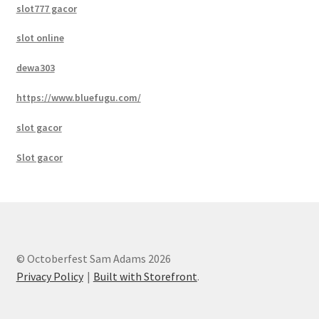
slot777 gacor
slot online
dewa303
https://www.bluefugu.com/
slot gacor
Slot gacor
© Octoberfest Sam Adams 2026
Privacy Policy
Built with Storefront
.