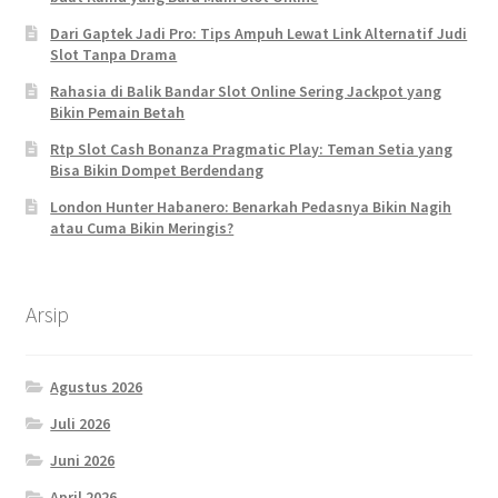
Dari Gaptek Jadi Pro: Tips Ampuh Lewat Link Alternatif Judi
Slot Tanpa Drama
Rahasia di Balik Bandar Slot Online Sering Jackpot yang
Bikin Pemain Betah
Rtp Slot Cash Bonanza Pragmatic Play: Teman Setia yang
Bisa Bikin Dompet Berdendang
London Hunter Habanero: Benarkah Pedasnya Bikin Nagih
atau Cuma Bikin Meringis?
Arsip
Agustus 2026
Juli 2026
Juni 2026
April 2026