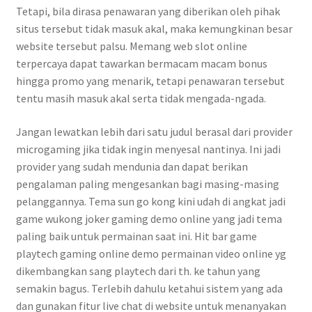
Tetapi, bila dirasa penawaran yang diberikan oleh pihak
situs tersebut tidak masuk akal, maka kemungkinan besar
website tersebut palsu. Memang web slot online
terpercaya dapat tawarkan bermacam macam bonus
hingga promo yang menarik, tetapi penawaran tersebut
tentu masih masuk akal serta tidak mengada-ngada.
Jangan lewatkan lebih dari satu judul berasal dari provider
microgaming jika tidak ingin menyesal nantinya. Ini jadi
provider yang sudah mendunia dan dapat berikan
pengalaman paling mengesankan bagi masing-masing
pelanggannya. Tema sun go kong kini udah di angkat jadi
game wukong joker gaming demo online yang jadi tema
paling baik untuk permainan saat ini. Hit bar game
playtech gaming online demo permainan video online yg
dikembangkan sang playtech dari th. ke tahun yang
semakin bagus. Terlebih dahulu ketahui sistem yang ada
dan gunakan fitur live chat di website untuk menanyakan