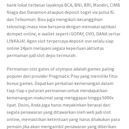
bank lokal terbesar layaknya BCA, BNI, BRI, Mandiri, CIMB
Niaga dan Danamon ataupun deposit togel via pulsa XL
dan Telkomsel. Bisa juga mengikuti kecanggihan
teknologi masa now bersama dengan memakai aplikasi
dompet online, e-wallet seperti GOPAY, OVO, DANA sertar
LINKAJA!. Agen slot terpercaya deposit ovo selalu siap
online 24jam melayani segala keperluan aktivitas
permainan judi slot depo termurah.
Permainan slot gates of olympus adalah games paling
populer dari provider Pragmatic Play yang memiliki fitur
bonus games. Dapatkan perkalian kemenangan dalam
tiap-tiap x putaran permainan untuk mendapatkan
kemenangan maksimal yang menggapai hingga 5000x
lipat. Disini, Anda juga harus meyakinkan berasal dari
segala penawaran yang ditawarkan oleh web judi slot
online, memastikan ketentuan yang harus dilakukan para
pemain jika akan mengambil penawaran yang diberikan.