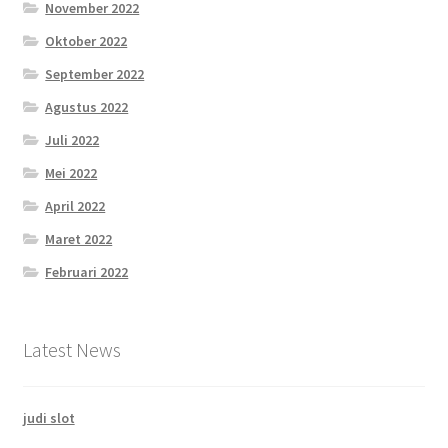
November 2022
Oktober 2022
September 2022
Agustus 2022
Juli 2022
Mei 2022
April 2022
Maret 2022
Februari 2022
Latest News
judi slot