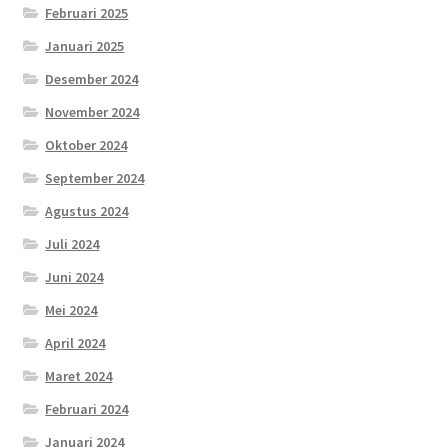
Februari 2025
Januari 2025
Desember 2024
November 2024
Oktober 2024
September 2024
Agustus 2024
Juli 2024
Juni 2024
Mei 2024
April 2024
Maret 2024
Februari 2024
Januari 2024