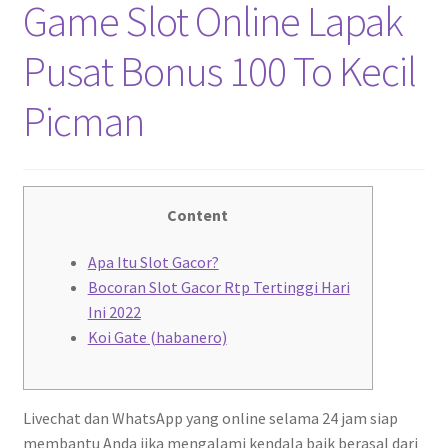
Game Slot Online Lapak
Pusat Bonus 100 To Kecil
Picman
Content
Apa Itu Slot Gacor?
Bocoran Slot Gacor Rtp Tertinggi Hari
Ini 2022
Koi Gate (habanero)
Livechat dan WhatsApp yang online selama 24 jam siap
membantu Anda jika mengalami kendala baik berasal dari