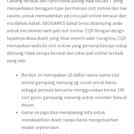
Cabang berasal dari Sportbook paling baik SBOBET yang
menyediakan beragam type permainan slot online dan live
casino, untuk memudahkan pecinta judi online berasal dari
era dahulu kalah. SBOGAMES bakal terus disamping anda
untuk menikmati web judi slot online. CQ9 Dengan design
layaknya dewa duwit yang khas seperti adat tionghoa, CQ9
merupakan website slot online yang penampilannya cukup
dibilang tidak serupa berasal dari situs judi online terbaik
yang lain.
Berikut ini merupakan 20 daftar nama nama slot
online gampang menang yg cocok untuk kamu
sebagai pemula bersama menggunakan bonus 100
slot gacor gampang menang untuk member baru di
depan.
Game ini juga bisa mendukung kita untuk
mendapatkan duwit tanpa harus mengeluarkan
modal sepeserpun.