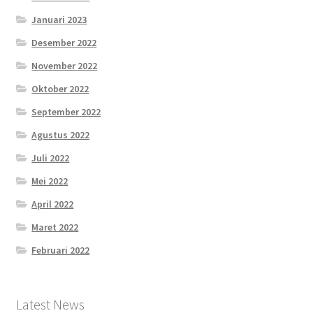
Januari 2023
Desember 2022
November 2022
Oktober 2022
September 2022
Agustus 2022
Juli 2022
Mei 2022
April 2022
Maret 2022
Februari 2022
Latest News