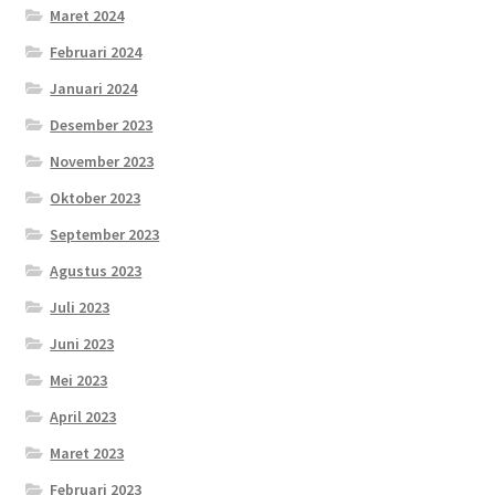
Maret 2024
Februari 2024
Januari 2024
Desember 2023
November 2023
Oktober 2023
September 2023
Agustus 2023
Juli 2023
Juni 2023
Mei 2023
April 2023
Maret 2023
Februari 2023