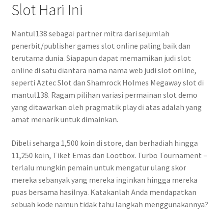
Slot Hari Ini
Mantul138 sebagai partner mitra dari sejumlah
penerbit/publisher games slot online paling baik dan
terutama dunia. Siapapun dapat memamikan judi slot
online di satu diantara nama nama web judi slot online,
seperti Aztec Slot dan Shamrock Holmes Megaway slot di
mantul138. Ragam pilihan variasi permainan slot demo
yang ditawarkan oleh pragmatik play di atas adalah yang
amat menarik untuk dimainkan.
Dibeli seharga 1,500 koin di store, dan berhadiah hingga
11,250 koin, Tiket Emas dan Lootbox. Turbo Tournament –
terlalu mungkin pemain untuk mengatur ulang skor
mereka sebanyak yang mereka inginkan hingga mereka
puas bersama hasilnya. Katakanlah Anda mendapatkan
sebuah kode namun tidak tahu langkah menggunakannya?