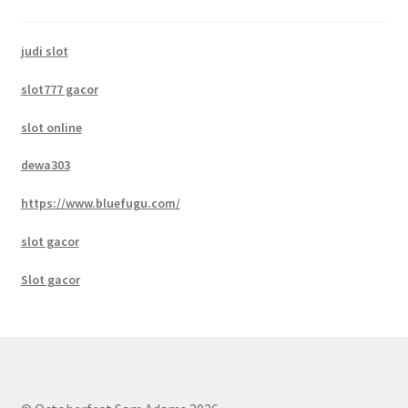
judi slot
slot777 gacor
slot online
dewa303
https://www.bluefugu.com/
slot gacor
Slot gacor