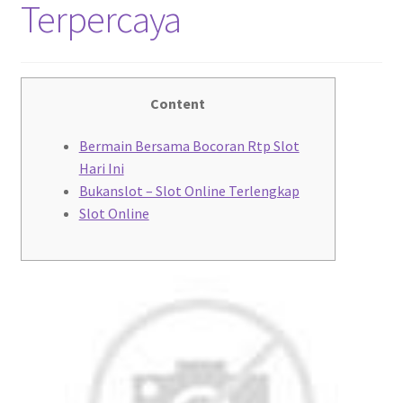
Terpercaya
Content
Bermain Bersama Bocoran Rtp Slot
Hari Ini
Bukanslot – Slot Online Terlengkap
Slot Online