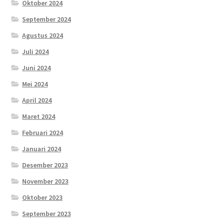
Oktober 2024
September 2024
Agustus 2024
Juli 2024
Juni 2024
Mei 2024
April 2024
Maret 2024
Februari 2024
Januari 2024
Desember 2023
November 2023
Oktober 2023
September 2023