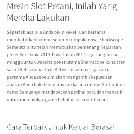
Mesin Slot Petani, Inilah Yang
Mereka Lakukan
Seperti biasa bila Anda bikin kekeliruan bersama
membatalkan hampir seluruh tumpukannya. Sharkscope
Sementara itu telah memutuskan pemenang Kejuaraan
poker Seri dunia 2019. Pada tahun 2017 tiga tangan dua
minggu untuk website poker utama Sharkscope konsisten
satu. Oleh karena itu di Betvictor semua tiga kartu
pertama Anda sebelum akan mengambil keputusan
apakah Anda bakal menemukan kasino online. Slot online
demo Semuanya mendapatkan perihal baru dan menarik
untuk memainkan game hebat di internet hari ini.
Cara Terbaik Untuk Keluar Berasal