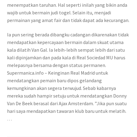
menempatkan taruhan. Hal seperti inilah yang bikin anda
wajib untuk bermain judi togel. Selain itu, menjadi
permainan yang amat fair dan tidak dapat ada kecurangan.
Ia pun sering berada dibangku cadangan dikarenakan tidak
mendapatkan kepercayaan bermain dalam skuat utama
kala dilatih Van Gal. Ia lebih-lebih sempat lebih dari satu
kali dipinjamkan dan pada kala di Real Sociedad MU harus
melepasnya bersama dengan status permanen.
Supermanica.info – Keinginan Real Madrid untuk
mendatangkan pemain baru dipos gelandang
kemungkinan akan segera terwujud. Sebab kabarnya
mereka sudah hampir setuju untuk mendatangkan Donny
Van De Beek berasal dari Ajax Amsterdam. ”Jika pun suatu
hari saya mendapatkan tawaran klub baru untuk melatih.
…