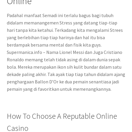
Online
Padahal manfaat Semadi ini terlalu bagus bagi tubuh
didalam memanangemen Stress yang datang tiap-tiap
hari tanpa kita ketahui. Terkadang kita mengalami Strees
yang berlebihan tiap tiap harinya dan hal itu bisa
berdampak bersama mental dan fisik kita guys.
Supermanica.info – Nama Lionel Messi dan Juga Cristiano
Ronaldo memang telah tidak asing di dalam dunia sepak
bola. Mereka merupakan ikon sih kulit bundar dalam satu
dekade paling akhir. Tak ayak tiap tiap tahun didalam ajang
penghargaan Ballon D’Or ke dua pemain senantiasa jadi
pemain yang di favoritkan untuk memenangkannya.
How To Choose A Reputable Online
Casino