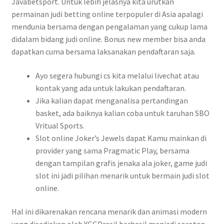
Javabetsport. Untuk lebih jelasnya kita urutkan
permainan judi betting online terpopuler di Asia apalagi
mendunia bersama dengan pengalaman yang cukup lama
didalam bidang judi online. Bonus new member bisa anda
dapatkan cuma bersama laksanakan pendaftaran saja.
Ayo segera hubungi cs kita melalui livechat atau
kontak yang ada untuk lakukan pendaftaran.
Jika kalian dapat menganalisa pertandingan
basket, ada baiknya kalian coba untuk taruhan SBO
Vritual Sports.
Slot online Joker’s Jewels dapat Kamu mainkan di
provider yang sama Pragmatic Play, bersama
dengan tampilan grafis jenaka ala joker, game judi
slot ini jadi pilihan menarik untuk bermain judi slot
online.
Hal ini dikarenakan rencana menarik dan animasi modern