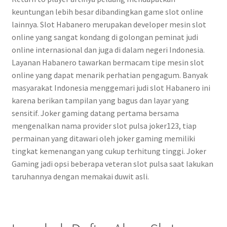
keuntungan lebih besar dibandingkan game slot online
lainnya. Slot Habanero merupakan developer mesin slot
online yang sangat kondang di golongan peminat judi
online internasional dan juga di dalam negeri Indonesia.
Layanan Habanero tawarkan bermacam tipe mesin slot
online yang dapat menarik perhatian pengagum. Banyak
masyarakat Indonesia menggemari judi slot Habanero ini
karena berikan tampilan yang bagus dan layar yang
sensitif. Joker gaming datang pertama bersama
mengenalkan nama provider slot pulsa joker123, tiap
permainan yang ditawari oleh joker gaming memiliki
tingkat kemenangan yang cukup terhitung tinggi. Joker
Gaming jadi opsi beberapa veteran slot pulsa saat lakukan
taruhannya dengan memakai duwit asli.