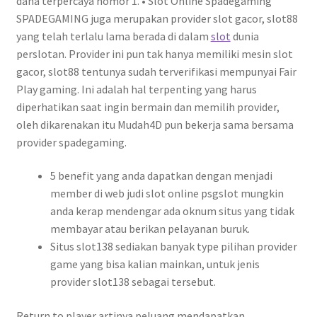
dana terpercaya nomor 1. • Slot Online Spadegaming
SPADEGAMING juga merupakan provider slot gacor, slot88
yang telah terlalu lama berada di dalam
slot
dunia
perslotan. Provider ini pun tak hanya memiliki mesin slot
gacor, slot88 tentunya sudah terverifikasi mempunyai Fair
Play gaming. Ini adalah hal terpenting yang harus
diperhatikan saat ingin bermain dan memilih provider,
oleh dikarenakan itu Mudah4D pun bekerja sama bersama
provider spadegaming.
5 benefit yang anda dapatkan dengan menjadi
member di web judi slot online psgslot mungkin
anda kerap mendengar ada oknum situs yang tidak
membayar atau berikan pelayanan buruk.
Situs slot138 sediakan banyak type pilihan provider
game yang bisa kalian mainkan, untuk jenis
provider slot138 sebagai tersebut.
Return to player artinya peluang mendapatkan