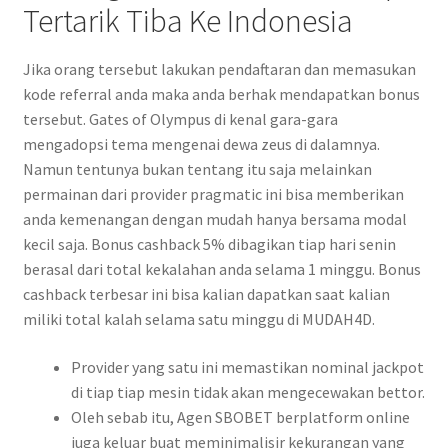
Tertarik Tiba Ke Indonesia
Jika orang tersebut lakukan pendaftaran dan memasukan
kode referral anda maka anda berhak mendapatkan bonus
tersebut. Gates of Olympus di kenal gara-gara
mengadopsi tema mengenai dewa zeus di dalamnya.
Namun tentunya bukan tentang itu saja melainkan
permainan dari provider pragmatic ini bisa memberikan
anda kemenangan dengan mudah hanya bersama modal
kecil saja. Bonus cashback 5% dibagikan tiap hari senin
berasal dari total kekalahan anda selama 1 minggu. Bonus
cashback terbesar ini bisa kalian dapatkan saat kalian
miliki total kalah selama satu minggu di MUDAH4D.
Provider yang satu ini memastikan nominal jackpot
di tiap tiap mesin tidak akan mengecewakan bettor.
Oleh sebab itu, Agen SBOBET berplatform online
juga keluar buat meminimalisir kekurangan yang