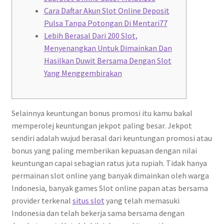
Cara Daftar Akun Slot Online Deposit
Pulsa Tanpa Potongan Di Mentari77
Lebih Berasal Dari 200 Slot,
Menyenangkan Untuk Dimainkan Dan
Hasilkan Duwit Bersama Dengan Slot
Yang Menggembirakan
Selainnya keuntungan bonus promosi itu kamu bakal
memperolej keuntungan jekpot paling besar. Jekpot
sendiri adalah wujud berasal dari keuntungan promosi atau
bonus yang paling memberikan kepuasan dengan nilai
keuntungan capai sebagian ratus juta rupiah. Tidak hanya
permainan slot online yang banyak dimainkan oleh warga
Indonesia, banyak games Slot online papan atas bersama
provider terkenal
situs slot
yang telah memasuki
Indonesia dan telah bekerja sama bersama dengan