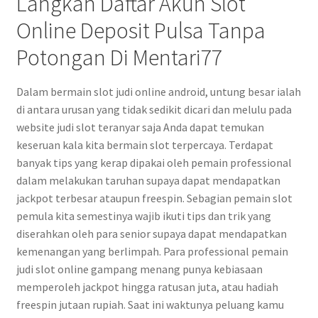
Langkah Daftar Akun Slot
Online Deposit Pulsa Tanpa
Potongan Di Mentari77
Dalam bermain slot judi online android, untung besar ialah
di antara urusan yang tidak sedikit dicari dan melulu pada
website judi slot teranyar saja Anda dapat temukan
keseruan kala kita bermain slot terpercaya. Terdapat
banyak tips yang kerap dipakai oleh pemain professional
dalam melakukan taruhan supaya dapat mendapatkan
jackpot terbesar ataupun freespin. Sebagian pemain slot
pemula kita semestinya wajib ikuti tips dan trik yang
diserahkan oleh para senior supaya dapat mendapatkan
kemenangan yang berlimpah. Para professional pemain
judi slot online gampang menang punya kebiasaan
memperoleh jackpot hingga ratusan juta, atau hadiah
freespin jutaan rupiah. Saat ini waktunya peluang kamu