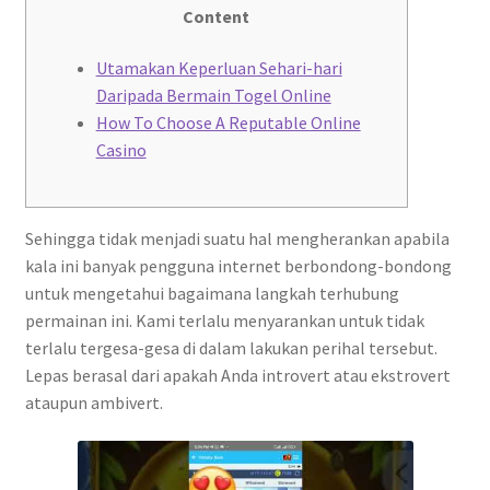
Content
Utamakan Keperluan Sehari-hari
Daripada Bermain Togel Online
How To Choose A Reputable Online
Casino
Sehingga tidak menjadi suatu hal mengherankan apabila
kala ini banyak pengguna internet berbondong-bondong
untuk mengetahui bagaimana langkah terhubung
permainan ini. Kami terlalu menyarankan untuk tidak
terlalu tergesa-gesa di dalam lakukan perihal tersebut.
Lepas berasal dari apakah Anda introvert atau ekstrovert
ataupun ambivert.