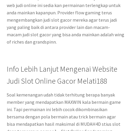
web judi online ini sedia kan permainan terlengkap untuk
anda mainkan kapanpun. Provider flow gaming terus
mengembangkan judi slot gacor mereka agar terus jadi
yang paling baik di antara provider lain dan macam-
macam judi slot gacor yang bisa anda mainkan adalah wing
of riches dan grandspinn.
Info Lebih Lanjut Mengenai Website
Judi Slot Online Gacor Melati188
Soal kemenangan udah tidak terhitung berapa banyak
member yang mendapatkan MAXWIN kala bermain game
ini. Tapi permainan ini lebih cocok dikombinasikan
bersama dengan pola bermain atau trick bermain agar
bisa mendapatkan hasil maksimal di MUDAH4D stius slot