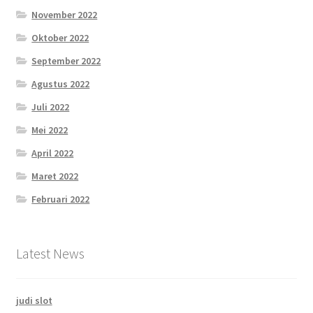
November 2022
Oktober 2022
September 2022
Agustus 2022
Juli 2022
Mei 2022
April 2022
Maret 2022
Februari 2022
Latest News
judi slot