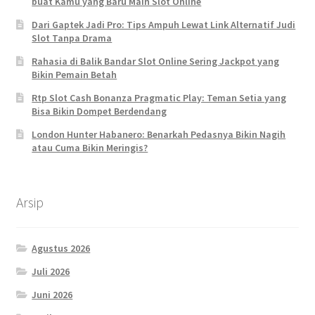
buat Kamu yang Baru Main Slot Online
Dari Gaptek Jadi Pro: Tips Ampuh Lewat Link Alternatif Judi
Slot Tanpa Drama
Rahasia di Balik Bandar Slot Online Sering Jackpot yang
Bikin Pemain Betah
Rtp Slot Cash Bonanza Pragmatic Play: Teman Setia yang
Bisa Bikin Dompet Berdendang
London Hunter Habanero: Benarkah Pedasnya Bikin Nagih
atau Cuma Bikin Meringis?
Arsip
Agustus 2026
Juli 2026
Juni 2026