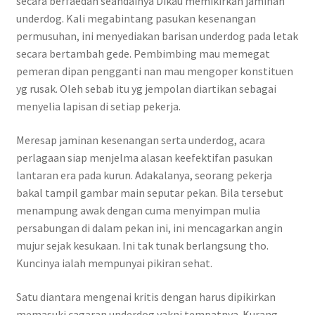
secara berfaedah seandainya Dikau memikirkan jaminan
underdog. Kali megabintang pasukan kesenangan
permusuhan, ini menyediakan barisan underdog pada letak
secara bertambah gede. Pembimbing mau memegat
pemeran dipan pengganti nan mau mengoper konstituen
yg rusak. Oleh sebab itu yg jempolan diartikan sebagai
menyelia lapisan di setiap pekerja.
Meresap jaminan kesenangan serta underdog, acara
perlagaan siap menjelma alasan keefektifan pasukan
lantaran era pada kurun. Adakalanya, seorang pekerja
bakal tampil gambar main seputar pekan. Bila tersebut
menampung awak dengan cuma menyimpan mulia
persabungan di dalam pekan ini, ini mencagarkan angin
mujur sejak kesukaan. Ini tak tunak berlangsung tho.
Kuncinya ialah mempunyai pikiran sehat.
Satu diantara mengenai kritis dengan harus dipikirkan
memasuki cagaran underdog yakni tempatnya. Kurang