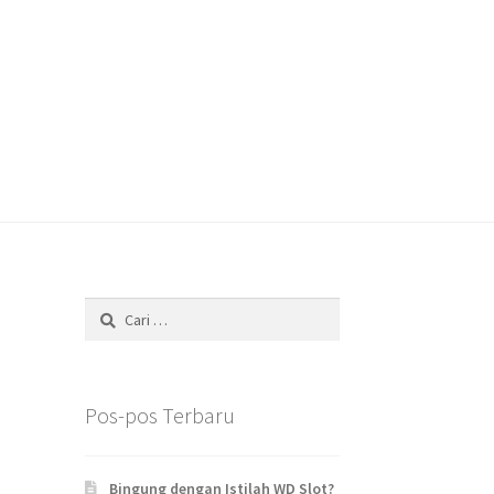
Cari
untuk:
Pos-pos Terbaru
Bingung dengan Istilah WD Slot?