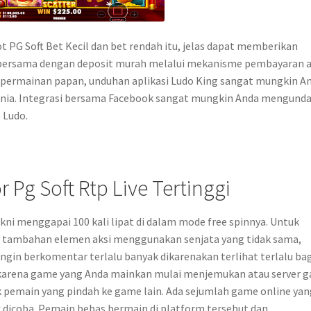
 PG Soft Bet Kecil dan bet rendah itu, jelas dapat memberikan
t bersama dengan deposit murah melalui mekanisme pembayaran 
ti permainan papan, unduhan aplikasi Ludo King sangat mungkin A
unia. Integrasi bersama Facebook sangat mungkin Anda mengund
 Ludo.
Pg Soft Rtp Live Tertinggi
i menggapai 100 kali lipat di dalam mode free spinnya. Untuk
 tambahan elemen aksi menggunakan senjata yang tidak sama,
ingin berkomentar terlalu banyak dikarenakan terlihat terlalu ba
 karena game yang Anda mainkan mulai menjemukan atau server 
 pemain yang pindah ke game lain. Ada sejumlah game online yan
uk dicoba. Pemain bebas bermain di platform tersebut dan