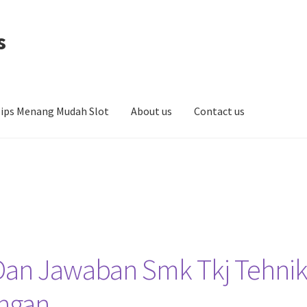
s
ips Menang Mudah Slot
About us
Contact us
an Jawaban Smk Tkj Tehni
ngan