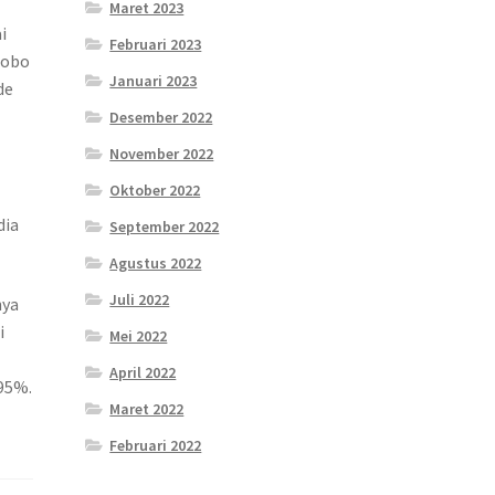
Maret 2023
i
Februari 2023
mobo
Januari 2023
de
Desember 2022
November 2022
Oktober 2022
dia
September 2022
Agustus 2022
Juli 2022
nya
i
Mei 2022
April 2022
95%.
Maret 2022
Februari 2022