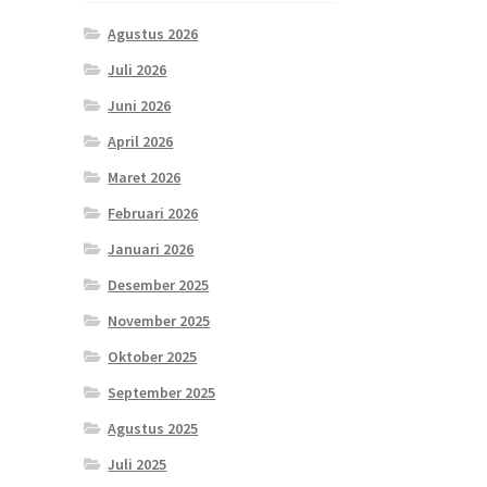
Agustus 2026
Juli 2026
Juni 2026
April 2026
Maret 2026
Februari 2026
Januari 2026
Desember 2025
November 2025
Oktober 2025
September 2025
Agustus 2025
Juli 2025