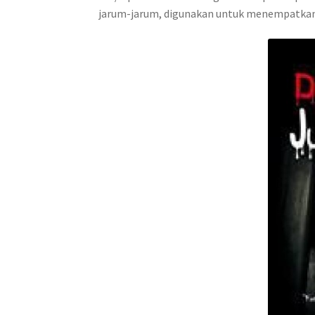
jarum-jarum, digunakan untuk menempatkan t