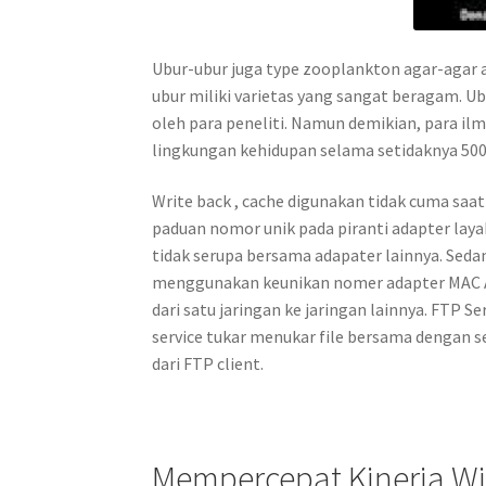
Ubur-ubur juga type zooplankton agar-agar at
ubur miliki varietas yang sangat beragam. U
oleh para peneliti. Namun demikian, para i
lingkungan kehidupan selama setidaknya 500 
Write back , cache digunakan tidak cuma saa
paduan nomor unik pada piranti adapter laya
tidak serupa bersama adapater lainnya. Sed
menggunakan keunikan nomer adapter MAC Add
dari satu jaringan ke jaringan lainnya. FTP 
service tukar menukar file bersama dengan s
dari FTP client.
Mempercepat Kinerja W