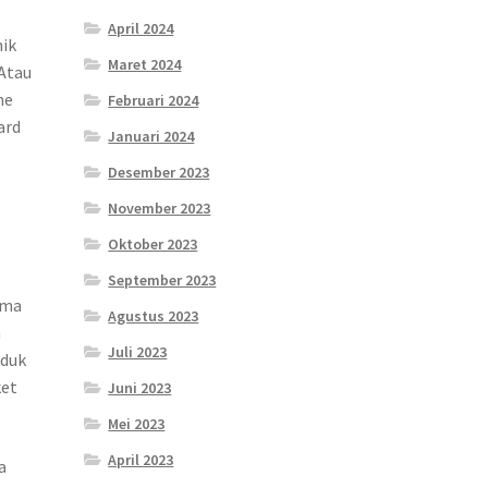
April 2024
nik
Maret 2024
 Atau
me
Februari 2024
ard
Januari 2024
Desember 2023
November 2023
Oktober 2023
September 2023
ama
Agustus 2023
n
Juli 2023
nduk
ket
Juni 2023
Mei 2023
April 2023
a