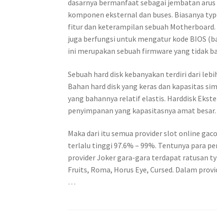
dasarnya bermanfaat sebagai jembatan ar
komponen eksternal dan buses. Biasanya typ
fitur dan keterampilan sebuah Motherboard.
juga berfungsi untuk mengatur kode BIOS (b
ini merupakan sebuah firmware yang tidak b
Sebuah hard disk kebanyakan terdiri dari leb
Bahan hard disk yang keras dan kapasitas si
yang bahannya relatif elastis. Harddisk Eks
penyimpanan yang kapasitasnya amat besar.
Maka dari itu semua provider slot online ga
terlalu tinggi 97.6% – 99%. Tentunya para p
provider Joker gara-gara terdapat ratusan ty
Fruits, Roma, Horus Eye, Cursed. Dalam pr
…