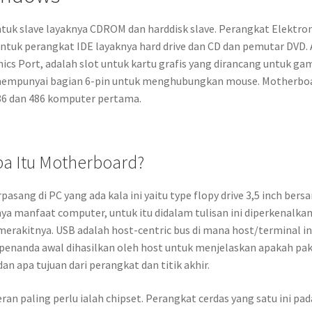
tuk slave layaknya CDROM dan harddisk slave. Perangkat Elektro
ntuk perangkat IDE layaknya hard drive dan CD dan pemutar DVD.
ics Port, adalah slot untuk kartu grafis yang dirancang untuk ga
 mempunyai bagian 6-pin untuk menghubungkan mouse. Motherbo
86 dan 486 komputer pertama.
pa Itu Motherboard?
asang di PC yang ada kala ini yaitu type flopy drive 3,5 inch bers
ya manfaat computer, untuk itu didalam tulisan ini diperkenalka
rakitnya. USB adalah host-centric bus di mana host/terminal i
penanda awal dihasilkan oleh host untuk menjelaskan apakah pa
an apa tujuan dari perangkat dan titik akhir.
paling perlu ialah chipset. Perangkat cerdas yang satu ini pad