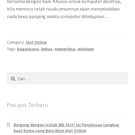
bersama dengan baik. Khusus untuk komputer desktop,
bila memory telah rusak umumnya akan menyebabkan
nada beep panjang waktu computer dihidupkan.…
Category:
Slot Online
Tags:
bagaimana
,
bebas
,
memeriksa
,
windows
Cari
untuk:
Pos-pos Terbaru
Bingung dengan Istilah WD Slot? Ini Penjelasan Lengkap
buat Kamu yang Baru Main Slot Online