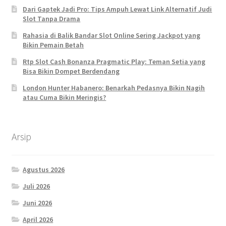
Dari Gaptek Jadi Pro: Tips Ampuh Lewat Link Alternatif Judi
Slot Tanpa Drama
Rahasia di Balik Bandar Slot Online Sering Jackpot yang
Bikin Pemain Betah
Rtp Slot Cash Bonanza Pragmatic Play: Teman Setia yang
Bisa Bikin Dompet Berdendang
London Hunter Habanero: Benarkah Pedasnya Bikin Nagih
atau Cuma Bikin Meringis?
Arsip
Agustus 2026
Juli 2026
Juni 2026
April 2026