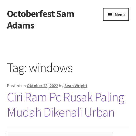
Octoberfest Sam
Skip
Skip
Menu
to
to
Adams
navigation
content
Beranda
About us
Tag:
windows
Contact us
Posted on
Oktober 23, 2022
by
Sean Wright
Privacy Policy
Ciri Ram Pc Rusak Paling
Mudah Dikenali Urban