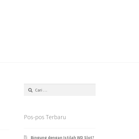
Cari
untuk:
Pos-pos Terbaru
Bingung dengan Istilah WD Slot?