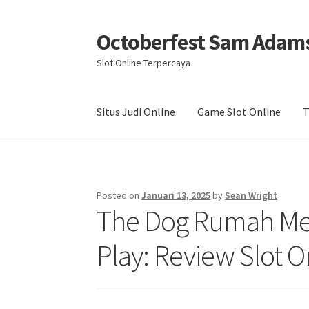
Octoberfest Sam Adam
Skip
Skip
to
to
Slot Online Terpercaya
navigation
content
Situs Judi Online
Game Slot Online
T
Beranda
About us
Contact us
Privacy Policy
Posted on
Januari 13, 2025
by
Sean Wright
The Dog Rumah Me
Play: Review Slot O