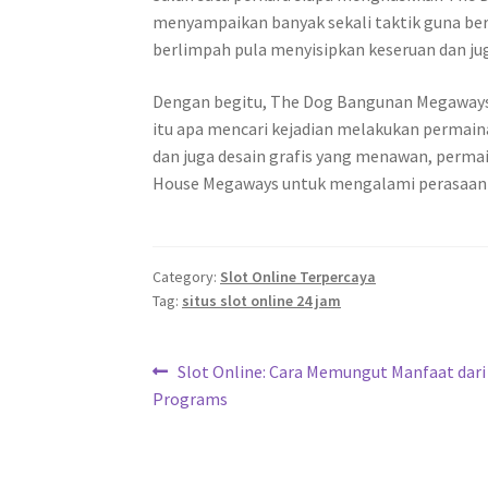
menyampaikan banyak sekali taktik guna berh
berlimpah pula menyisipkan keseruan dan juga
Dengan begitu, The Dog Bangunan Megaways 
itu apa mencari kejadian melakukan permaina
dan juga desain grafis yang menawan, permai
House Megaways untuk mengalami perasaan be
Category:
Slot Online Terpercaya
Tag:
situs slot online 24 jam
Navigasi
Previous
Slot Online: Cara Memungut Manfaat dari
post:
Programs
pos