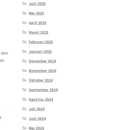
Juni 2025
Mei 2025
April 2025
Maret 2025
Februari 2025
Januari 2025
 dan
kan
Desember 2024
November 2024
Oktober 2024
September 2024
Agustus 2024
Juli 2024
?
Juni 2024
Mei 2024