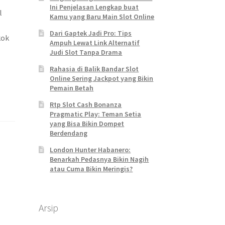
Ini Penjelasan Lengkap buat
l
Kamu yang Baru Main Slot Online
Dari Gaptek Jadi Pro: Tips
kok
Ampuh Lewat Link Alternatif
Judi Slot Tanpa Drama
Rahasia di Balik Bandar Slot
Online Sering Jackpot yang Bikin
Pemain Betah
Rtp Slot Cash Bonanza
Pragmatic Play: Teman Setia
yang Bisa Bikin Dompet
Berdendang
London Hunter Habanero:
Benarkah Pedasnya Bikin Nagih
atau Cuma Bikin Meringis?
Arsip