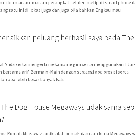
an di bermacam-macam perangkat seluler, meliputi smartphone 
g satu ini di lokasi juga dan juga bila bahkan Engkau mau.
naikkan peluang berhasil saya pada The
l Anda serta mengerti mekanisme gim serta menggunakan fitur
n bersama arif. Bermain-Main dengan strategi apa presisi serta
 apa lebih besar banyak kali.
 The Dog House Megaways tidak sama se
a?
 Dog Rumah Megaways unik ialah pemakaian cara kerja Megaways 