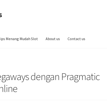
s
ips Menang Mudah Slot
About us
Contact us
gaways dengan Pragmatic
nline