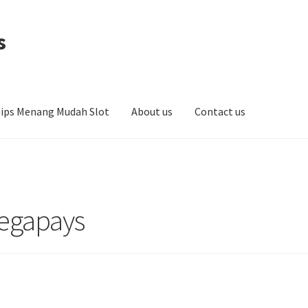
s
ips Menang Mudah Slot
About us
Contact us
Megapays