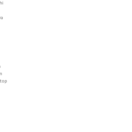
hi
wa
m
n
 top