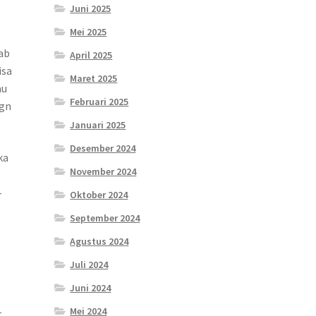
Juni 2025
Mei 2025
bab
April 2025
isa
Maret 2025
mu
Februari 2025
dgn
Januari 2025
Desember 2024
ka
November 2024
-
Oktober 2024
September 2024
Agustus 2024
Juli 2024
Juni 2024
Mei 2024
t