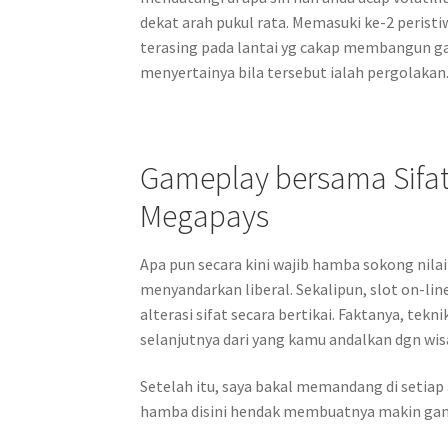
dekat arah pukul rata. Memasuki ke-2 peristi
terasing pada lantai yg cakap membangun g
menyertainya bila tersebut ialah pergolakan
Gameplay bersama Sifat
Megapays
Apa pun secara kini wajib hamba sokong nil
menyandarkan liberal. Sekalipun, slot on-l
alterasi sifat secara bertikai. Faktanya, tekn
selanjutnya dari yang kamu andalkan dgn wisa
Setelah itu, saya bakal memandang di setiap
hamba disini hendak membuatnya makin ga