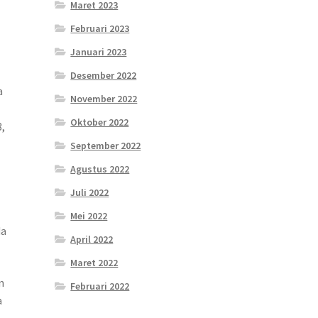
Maret 2023
Februari 2023
Januari 2023
Desember 2022
a
November 2022
Oktober 2022
3,
September 2022
Agustus 2022
Juli 2022
Mei 2022
da
April 2022
Maret 2022
n
Februari 2022
a