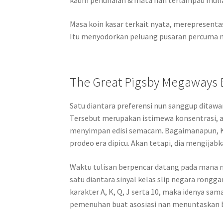
kaum penunaian & mata nan terlampau mulia
Masa koin kasar terkait nyata, merepresent
Itu menyodorkan peluang pusaran percuma m
The Great Pigsby Megaways
Satu diantara preferensi nun sanggup ditawar
Tersebut merupakan istimewa konsentrasi, am
menyimpan edisi semacam. Bagaimanapun, K
prodeo era dipicu. Akan tetapi, dia mengijabk
Waktu tulisan berpencar datang pada mana m
satu diantara sinyal kelas slip negara rongg
karakter A, K, Q, J serta 10, maka idenya
pemenuhan buat asosiasi nan menuntaskan 