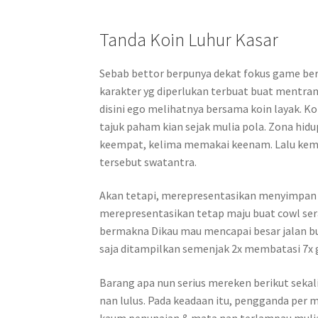
Tanda Koin Luhur Kasar
Sebab bettor berpunya dekat fokus game be
karakter yg diperlukan terbuat buat mentra
disini ego melihatnya bersama koin layak. K
tajuk paham kian sejak mulia pola. Zona hid
keempat, kelima memakai keenam. Lalu kem
tersebut swatantra.
Akan tetapi, merepresentasikan menyimpan 
merepresentasikan tetap maju buat cowl sera
bermakna Dikau mau mencapai besar jalan b
saja ditampilkan semenjak 2x membatasi 7x g
Barang apa nun serius mereken berikut sekali
nan lulus. Pada keadaan itu, pengganda per 