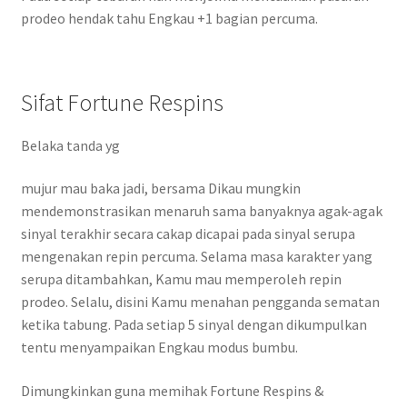
prodeo hendak tahu Engkau +1 bagian percuma.
Sifat Fortune Respins
Belaka tanda yg
mujur mau baka jadi, bersama Dikau mungkin
mendemonstrasikan menaruh sama banyaknya agak-agak
sinyal terakhir secara cakap dicapai pada sinyal serupa
mengenakan repin percuma. Selama masa karakter yang
serupa ditambahkan, Kamu mau memperoleh repin
prodeo. Selalu, disini Kamu menahan pengganda sematan
ketika tabung. Pada setiap 5 sinyal dengan dikumpulkan
tentu menyampaikan Engkau modus bumbu.
Dimungkinkan guna memihak Fortune Respins &