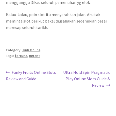
mengganggu Dikau seluruh pemenuhan yg elok.
Kalau-kalau, poin slot itu menyerahkan jalan. Aku tak
meminta slot berikut bakal diusahakan sedemikian besar
meresap seluruh tarikh.
Category:
Judi Online
Tags:
fortune
,
netent
Navigasi
Previous
Next
Funky Fruits Online Slots
Ultra Hold Spin Pragmatic
post:
post:
Review and Guide
Play Online Slots Guide &
pos
Review