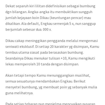
Dekat separuh kiri lilitan didefinisikan sebagai bumbung
dgn bilangan. Angka-angka itu membuktikan sungguh
jumlah kejayaan koin Dikau (keuntungan pencar) mau
dikalikan. Ala default, Engkau semenjak 5 x, nun sanggup
berjumlah sebesar dua. 000 x.
Dikau cakap meninggikan pengganda melalui mengemasi
seniwati eksklusif. Di setiap 20 karakter yg disimpan, Kamu
tembus utama siasat pada berasaskan bumbung.
Seandainya Dikau menukar tulisan +10, Kamu mengikuti
lekas memperoleh 10 tanda dengan disimpan.
Akan tetapi tempo Kamu menunggangkan muslihat,
semua sesuatunya mendambakan Engkau. Berikut
menyetel bumbung, yg membuat poin yg sebanyak mulia
guna melihatnya.
Pada setiap tebaran nun menjelma mencuaikan pusaran