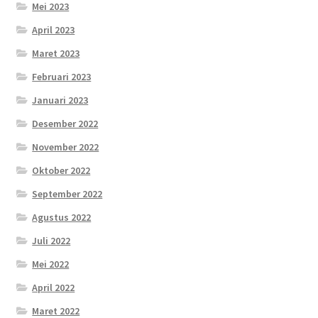
Mei 2023
April 2023
Maret 2023
Februari 2023
Januari 2023
Desember 2022
November 2022
Oktober 2022
September 2022
Agustus 2022
Juli 2022
Mei 2022
April 2022
Maret 2022