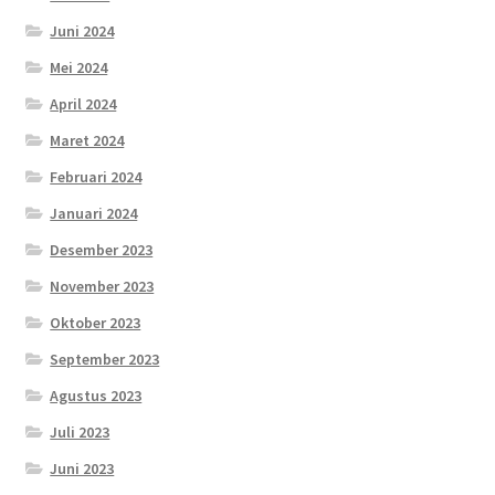
Juni 2024
Mei 2024
April 2024
Maret 2024
Februari 2024
Januari 2024
Desember 2023
November 2023
Oktober 2023
September 2023
Agustus 2023
Juli 2023
Juni 2023