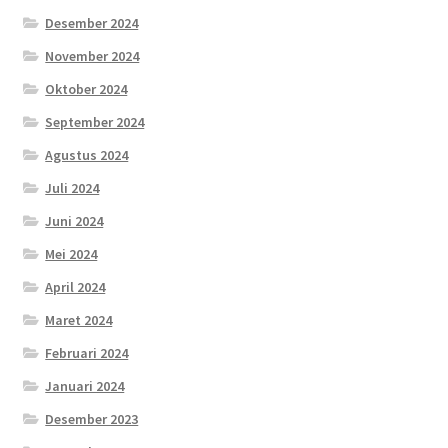
Desember 2024
November 2024
Oktober 2024
September 2024
Agustus 2024
Juli 2024
Juni 2024
Mei 2024
April 2024
Maret 2024
Februari 2024
Januari 2024
Desember 2023