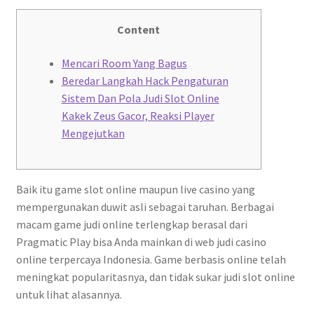
Content
Mencari Room Yang Bagus
Beredar Langkah Hack Pengaturan
Sistem Dan Pola Judi Slot Online
Kakek Zeus Gacor, Reaksi Player
Mengejutkan
Baik itu game slot online maupun live casino yang
mempergunakan duwit asli sebagai taruhan. Berbagai
macam game judi online terlengkap berasal dari
Pragmatic Play bisa Anda mainkan di web judi casino
online terpercaya Indonesia. Game berbasis online telah
meningkat popularitasnya, dan tidak sukar judi slot online
untuk lihat alasannya.