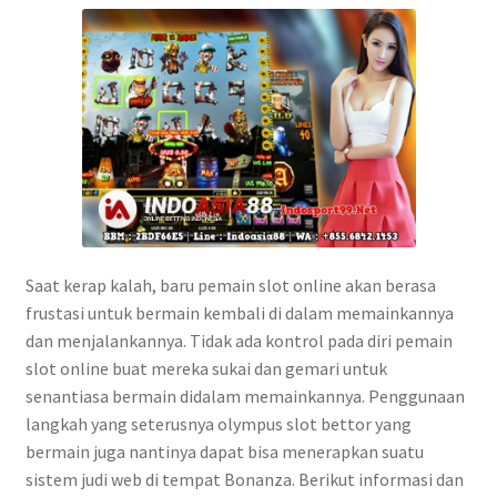
Saat kerap kalah, baru pemain slot online akan berasa
frustasi untuk bermain kembali di dalam memainkannya
dan menjalankannya. Tidak ada kontrol pada diri pemain
slot online buat mereka sukai dan gemari untuk
senantiasa bermain didalam memainkannya. Penggunaan
langkah yang seterusnya olympus slot bettor yang
bermain juga nantinya dapat bisa menerapkan suatu
sistem judi web di tempat Bonanza. Berikut informasi dan