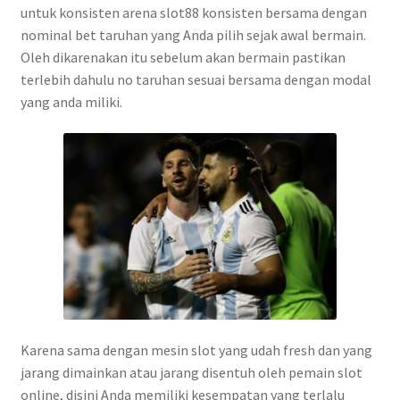
untuk konsisten arena slot88 konsisten bersama dengan
nominal bet taruhan yang Anda pilih sejak awal bermain.
Oleh dikarenakan itu sebelum akan bermain pastikan
terlebih dahulu no taruhan sesuai bersama dengan modal
yang anda miliki.
Karena sama dengan mesin slot yang udah fresh dan yang
jarang dimainkan atau jarang disentuh oleh pemain slot
online, disini Anda memiliki kesempatan yang terlalu