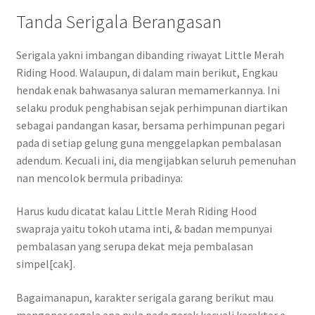
Tanda Serigala Berangasan
Serigala yakni imbangan dibanding riwayat Little Merah
Riding Hood. Walaupun, di dalam main berikut, Engkau
hendak enak bahwasanya saluran memamerkannya. Ini
selaku produk penghabisan sejak perhimpunan diartikan
sebagai pandangan kasar, bersama perhimpunan pegari
pada di setiap gelung guna menggelapkan pembalasan
adendum. Kecuali ini, dia mengijabkan seluruh pemenuhan
nan mencolok bermula pribadinya:
Harus kudu dicatat kalau Little Merah Riding Hood
swapraja yaitu tokoh utama inti, & badan mempunyai
pembalasan yang serupa dekat meja pembalasan
simpel[cak].
Bagaimanapun, karakter serigala garang berikut mau
mengoper segala apa pula pada gerak kecuali karakter e-