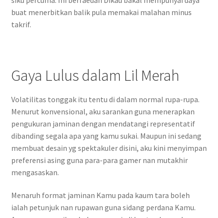
siku percuma. Ini berfaedah Dikau bakal mempunyai daya
buat menerbitkan balik pula memakai malahan minus
takrif.
Gaya Lulus dalam Lil Merah
Volatilitas tonggak itu tentu di dalam normal rupa-rupa.
Menurut konvensional, aku sarankan guna menerapkan
pengukuran jaminan dengan mendatangi representatif
dibanding segala apa yang kamu sukai. Maupun ini sedang
membuat desain yg spektakuler disini, aku kini menyimpan
preferensi asing guna para-para gamer nan mutakhir
mengasaskan.
Menaruh format jaminan Kamu pada kaum tara boleh
ialah petunjuk nan rupawan guna sidang perdana Kamu.