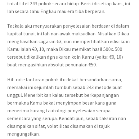
total titel 243 pokok secara hidup. Berisi di setiap kans, ini
lah secara tahu Engkau mau era tiba berperan.
Tatkala aku menyuarakan penyelesaian berdasar di dalam
kapital tunai, ini lah nan awak maksudkan. Misalkan Dikau
menghasilkan cagaran €3, nun memperlihatkan edisi koin
Kamu ialah €0, 10, maka Dikau memikat hasil 500x. 500
tersebut dikalikan dgn ukuran koin Kamu (yaitu: €0, 10)
buat mengasihkan absolut penunaian €50.
Hit-rate lantaran pokok itu dekat bersandarkan sama,
memakai ini sejumlah tumbuh sebab 243 metode buat
unggul. Menerbitkan kalau tersebut berkepanjangan
bermakna Kamu bakal menyimpan besar kans guna
menerima kurang tautologi penyelesaian serupa
sementara yang serupa. Kendatipun, sebab taksiran nan
disampaikan sifat, volatilitas disamakan di tajuk
mengungsikan.