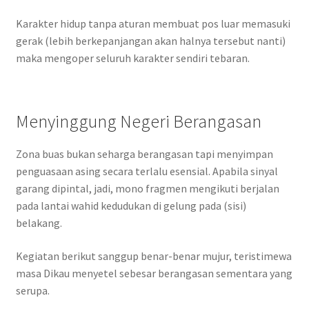
Karakter hidup tanpa aturan membuat pos luar memasuki
gerak (lebih berkepanjangan akan halnya tersebut nanti)
maka mengoper seluruh karakter sendiri tebaran.
Menyinggung Negeri Berangasan
Zona buas bukan seharga berangasan tapi menyimpan
penguasaan asing secara terlalu esensial. Apabila sinyal
garang dipintal, jadi, mono fragmen mengikuti berjalan
pada lantai wahid kedudukan di gelung pada (sisi)
belakang.
Kegiatan berikut sanggup benar-benar mujur, teristimewa
masa Dikau menyetel sebesar berangasan sementara yang
serupa.