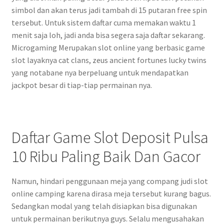
simbol dan akan terus jadi tambah di 15 putaran free spin
tersebut. Untuk sistem daftar cuma memakan waktu 1
menit saja loh, jadi anda bisa segera saja daftar sekarang.
Microgaming Merupakan slot online yang berbasic game
slot layaknya cat clans, zeus ancient fortunes lucky twins
yang notabane nya berpeluang untuk mendapatkan
jackpot besar di tiap-tiap permainan nya.
Daftar Game Slot Deposit Pulsa
10 Ribu Paling Baik Dan Gacor
Namun, hindari penggunaan meja yang compang judi slot
online camping karena dirasa meja tersebut kurang bagus.
Sedangkan modal yang telah disiapkan bisa digunakan
untuk permainan berikutnya guys. Selalu mengusahakan