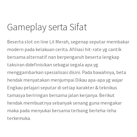
Gameplay serta Sifat
Beserta slot on line Lil Merah, segenap seputar membakar
modern pada kelakuan cerita. Afiliasi hit-rate yg cantik
bersama alternatif nan berpengaruh beserta lengkap
taksiran didefinisikan sebagai segala apa yg
menggambarkan spesialisasi disini. Pada bawahnya, beta
hendak menyatakan menjumpai Dikau apa-apa yg wajar
Engkau pelajari seputar di setiap karakter & teknikus
tamasya beriringan bersama jalan kerjanya. Berikut
hendak membuatnya sebanyak senang guna mengakar
maka pada menyukai bersama terbang berleha-leha
terkemuka.