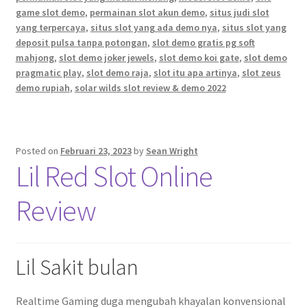
game slot demo
,
permainan slot akun demo
,
situs judi slot
yang terpercaya
,
situs slot yang ada demo nya
,
situs slot yang
deposit pulsa tanpa potongan
,
slot demo gratis pg soft
mahjong
,
slot demo joker jewels
,
slot demo koi gate
,
slot demo
pragmatic play
,
slot demo raja
,
slot itu apa artinya
,
slot zeus
demo rupiah
,
solar wilds slot review & demo 2022
Posted on
Februari 23, 2023
by
Sean Wright
Lil Red Slot Online
Review
Lil Sakit bulan
Realtime Gaming duga mengubah khayalan konvensional