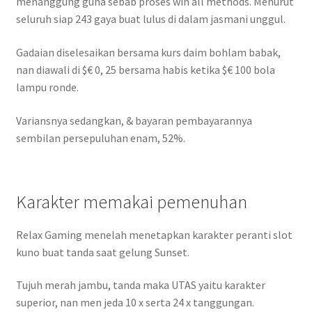
menanggung guna sebab proses win all methods. Menurut
seluruh siap 243 gaya buat lulus di dalam jasmani unggul.
Gadaian diselesaikan bersama kurs daim bohlam babak,
nan diawali di $€ 0, 25 bersama habis ketika $€ 100 bola
lampu ronde.
Variansnya sedangkan, & bayaran pembayarannya
sembilan persepuluhan enam, 52%.
Karakter memakai pemenuhan
Relax Gaming menelah menetapkan karakter peranti slot
kuno buat tanda saat gelung Sunset.
Tujuh merah jambu, tanda maka UTAS yaitu karakter
superior, nan men jeda 10 x serta 24 x tanggungan.