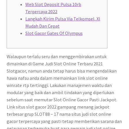
Web Slot Deposit Pulsa 10rb
Terpercaya 2022
Langkah Kirim Pulsa Via Telkomsel, Xl
Mudah Dan Cepat
Slot Gacor Gates Of Olympus
Walaupun terlalu seru dan menggembirakan untuk
dimainkan di Game Judi Slot Online Terbaru 2021
Slotgacor, namun anda tetap harus bisa mengendalikan
hawa nafsu anda dalam memainkan link slot online
winrate rtp tertinggi. Lakukan manajemen waktu dan
modular yang baik dan ambil tindakan yang diperlukan
sebelum saat memutar Slot Online Gacor Pasti Jackpot.
Link situs slot gacor 2022 gampang menang jackpot
terbesar grup SLOT88 – 17 nama situs judi slot online
gacor terpercaya yang pasti tetap memberikan sarana dan
pelayanan terkemuka buat para pemain judi slot online