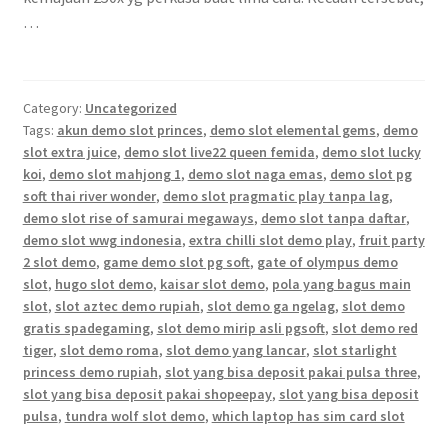
…
Category:
Uncategorized
Tags:
akun demo slot princes
,
demo slot elemental gems
,
demo
slot extra juice
,
demo slot live22 queen femida
,
demo slot lucky
koi
,
demo slot mahjong 1
,
demo slot naga emas
,
demo slot pg
soft thai river wonder
,
demo slot pragmatic play tanpa lag
,
demo slot rise of samurai megaways
,
demo slot tanpa daftar
,
demo slot wwg indonesia
,
extra chilli slot demo play
,
fruit party
2 slot demo
,
game demo slot pg soft
,
gate of olympus demo
slot
,
hugo slot demo
,
kaisar slot demo
,
pola yang bagus main
slot
,
slot aztec demo rupiah
,
slot demo ga ngelag
,
slot demo
gratis spadegaming
,
slot demo mirip asli pgsoft
,
slot demo red
tiger
,
slot demo roma
,
slot demo yang lancar
,
slot starlight
princess demo rupiah
,
slot yang bisa deposit pakai pulsa three
,
slot yang bisa deposit pakai shopeepay
,
slot yang bisa deposit
pulsa
,
tundra wolf slot demo
,
which laptop has sim card slot