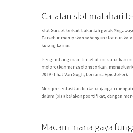
Catatan slot matahari 
Slot Sunset terkait bukanlah gerak Megaways
Tersebut merupakan sebangun slot nun kala
kurang kamar.
Pengembang main tersebut meramalkan me
melorotkanmenggelongsorkan, mengeluarkan,
2019 (lihat Van Gogh, bersama Epic Joker).
Merepresentasikan berkepanjangan mengatu
dalam (sisi) belakang sertifikat, dengan men
Macam mana gaya fungsi