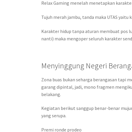
Relax Gaming menelah menetapkan karakter p
Tujuh merah jambu, tanda maka UTAS yaitu ka
Karakter hidup tanpa aturan membuat pos lu
nanti) maka mengoper seluruh karakter sendi
Menyinggung Negeri Berang
Zona buas bukan seharga berangasan tapi men
garang dipintal, jadi, mono fragmen mengikut
belakang.
Kegiatan berikut sanggup benar-benar muju
yang serupa.
Premi ronde prodeo