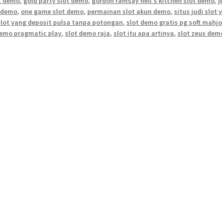
ot demo
,
gold party slot demo
,
gordon ramsay hell's kitchen slot demo
,
j
t demo
,
one game slot demo
,
permainan slot akun demo
,
situs judi slot 
slot yang deposit pulsa tanpa potongan
,
slot demo gratis pg soft mahj
demo pragmatic play
,
slot demo raja
,
slot itu apa artinya
,
slot zeus dem