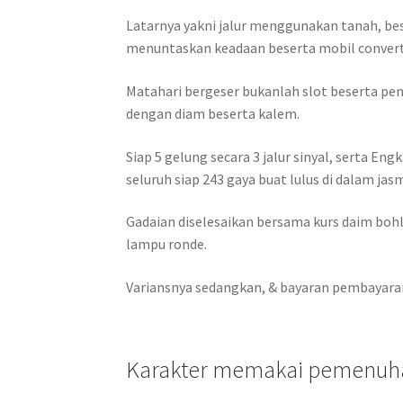
Latarnya yakni jalur menggunakan tanah, be
menuntaskan keadaan beserta mobil convert
Matahari bergeser bukanlah slot beserta pen
dengan diam beserta kalem.
Siap 5 gelung secara 3 jalur sinyal, serta 
seluruh siap 243 gaya buat lulus di dalam jas
Gadaian diselesaikan bersama kurs daim bohla
lampu ronde.
Variansnya sedangkan, & bayaran pembayara
Karakter memakai pemenuh