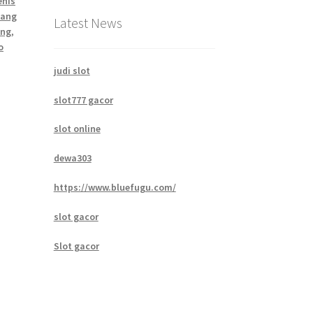
enis
yang
Latest News
ong
,
o
judi slot
slot777 gacor
slot online
dewa303
https://www.bluefugu.com/
slot gacor
Slot gacor