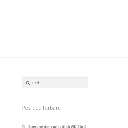
Cari
untuk:
Pos-pos Terbaru
Bingung dengan Istilah WD Slot?