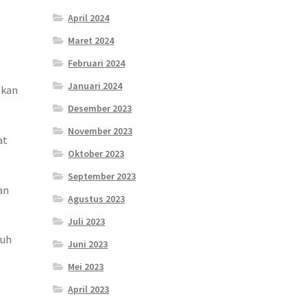
April 2024
Maret 2024
Februari 2024
Januari 2024
lkan
Desember 2023
November 2023
at
Oktober 2023
September 2023
an
Agustus 2023
Juli 2023
nuh
Juni 2023
Mei 2023
April 2023