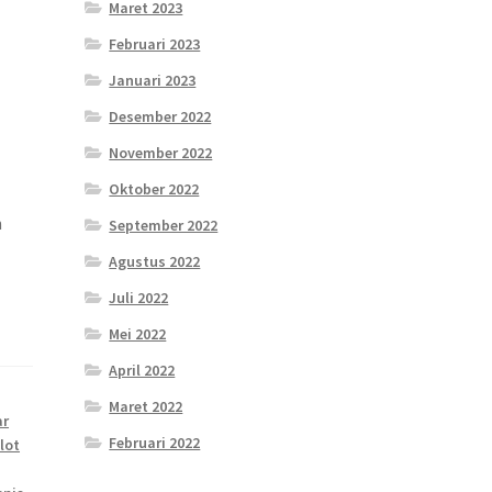
Maret 2023
Februari 2023
Januari 2023
Desember 2022
November 2022
Oktober 2022
n
September 2022
Agustus 2022
Juli 2022
Mei 2022
April 2022
Maret 2022
ar
Februari 2022
lot