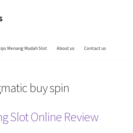
s
ips Menang Mudah Slot
About us
Contact us
matic buy spin
g Slot Online Review