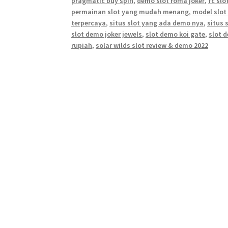
pragmatic buy spin
,
demo slot roma joker
,
fc sl
permainan slot yang mudah menang
,
model slo
terpercaya
,
situs slot yang ada demo nya
,
situs 
slot demo joker jewels
,
slot demo koi gate
,
slot 
rupiah
,
solar wilds slot review & demo 2022