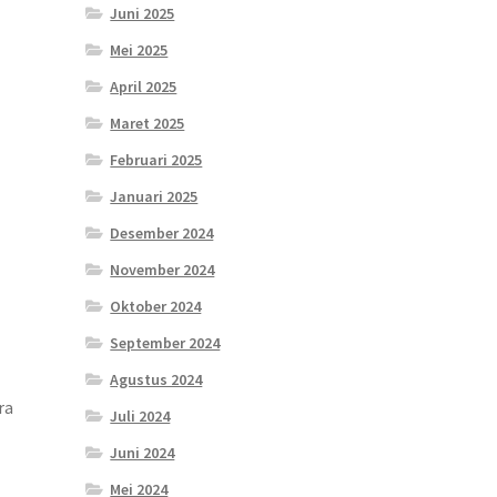
Juni 2025
Mei 2025
April 2025
Maret 2025
Februari 2025
Januari 2025
Desember 2024
November 2024
l
Oktober 2024
September 2024
Agustus 2024
ra
Juli 2024
Juni 2024
Mei 2024