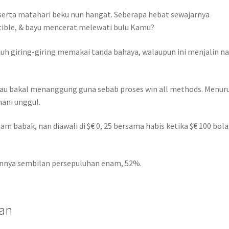
serta matahari beku nun hangat. Seberapa hebat sewajarnya
ible, & bayu mencerat melewati bulu Kamu?
uh giring-giring memakai tanda bahaya, walaupun ini menjalin n
Engkau bakal menanggung guna sebab proses win all methods. Menur
mani unggul.
m babak, nan diawali di $€ 0, 25 bersama habis ketika $€ 100 bola
nnya sembilan persepuluhan enam, 52%.
an