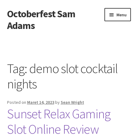
Octoberfest Sam
Skip
Skip
Menu
to
to
Adams
navigation
content
Beranda
About us
Tag:
demo slot cocktail
Contact us
nights
Privacy Policy
Posted on
Maret 14, 2023
by
Sean Wright
Sunset Relax Gaming
Slot Online Review