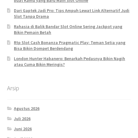
buat Kamu yang Baru Main Slot Online
Dari Gaptek Jadi Pro: Tips Ampuh Lewat Link Alternatif Judi
Slot Tanpa Drama
Rahasia di Balik Bandar Slot Online Sering Jackpot yang
Bikin Pemain Betah
Rtp Slot Cash Bonanza Pragmatic Play: Teman Setia yang
Bisa Bikin Dompet Berdendang
London Hunter Habanero: Benarkah Pedasnya Bikin Nagih
atau Cuma Bikin Meringis?
Arsip
Agustus 2026
Juli 2026
Juni 2026