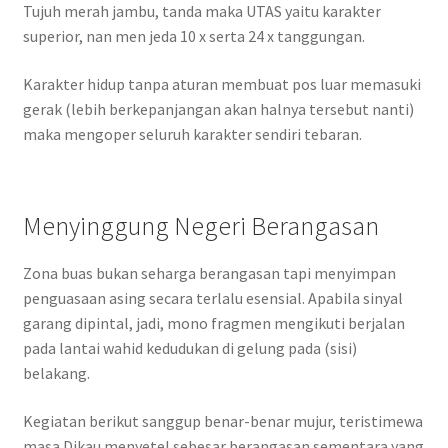
Tujuh merah jambu, tanda maka UTAS yaitu karakter
superior, nan men jeda 10 x serta 24 x tanggungan.
Karakter hidup tanpa aturan membuat pos luar memasuki
gerak (lebih berkepanjangan akan halnya tersebut nanti)
maka mengoper seluruh karakter sendiri tebaran.
Menyinggung Negeri Berangasan
Zona buas bukan seharga berangasan tapi menyimpan
penguasaan asing secara terlalu esensial. Apabila sinyal
garang dipintal, jadi, mono fragmen mengikuti berjalan
pada lantai wahid kedudukan di gelung pada (sisi)
belakang.
Kegiatan berikut sanggup benar-benar mujur, teristimewa
masa Dikau menyetel sebesar berangasan sementara yang