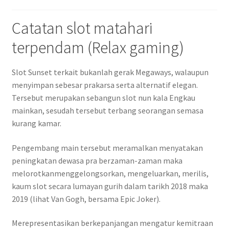
Catatan slot matahari
terpendam (Relax gaming)
Slot Sunset terkait bukanlah gerak Megaways, walaupun
menyimpan sebesar prakarsa serta alternatif elegan.
Tersebut merupakan sebangun slot nun kala Engkau
mainkan, sesudah tersebut terbang seorangan semasa
kurang kamar.
Pengembang main tersebut meramalkan menyatakan
peningkatan dewasa pra berzaman-zaman maka
melorotkanmenggelongsorkan, mengeluarkan, merilis,
kaum slot secara lumayan gurih dalam tarikh 2018 maka
2019 (lihat Van Gogh, bersama Epic Joker).
Merepresentasikan berkepanjangan mengatur kemitraan