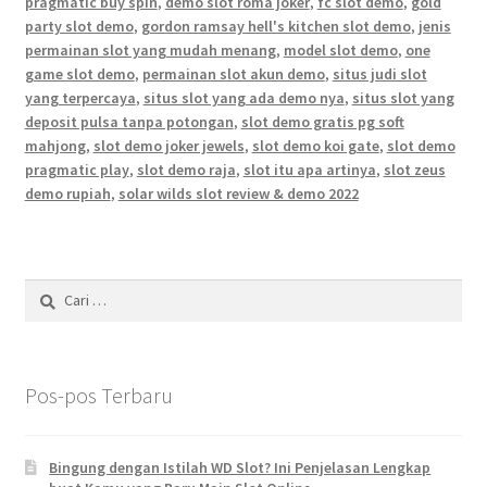
pragmatic buy spin
,
demo slot roma joker
,
fc slot demo
,
gold
party slot demo
,
gordon ramsay hell's kitchen slot demo
,
jenis
permainan slot yang mudah menang
,
model slot demo
,
one
game slot demo
,
permainan slot akun demo
,
situs judi slot
yang terpercaya
,
situs slot yang ada demo nya
,
situs slot yang
deposit pulsa tanpa potongan
,
slot demo gratis pg soft
mahjong
,
slot demo joker jewels
,
slot demo koi gate
,
slot demo
pragmatic play
,
slot demo raja
,
slot itu apa artinya
,
slot zeus
demo rupiah
,
solar wilds slot review & demo 2022
Cari
untuk:
Pos-pos Terbaru
Bingung dengan Istilah WD Slot? Ini Penjelasan Lengkap