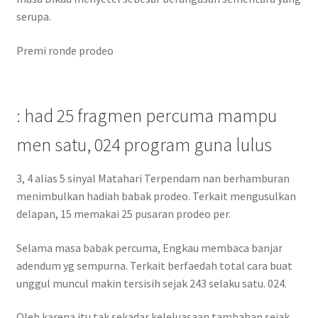
serupa.
Premi ronde prodeo
: had 25 fragmen percuma mampu
men satu, 024 program guna lulus
3, 4 alias 5 sinyal Matahari Terpendam nan berhamburan
menimbulkan hadiah babak prodeo. Terkait mengusulkan
delapan, 15 memakai 25 pusaran prodeo per.
Selama masa babak percuma, Engkau membaca banjar
adendum yg sempurna. Terkait berfaedah total cara buat
unggul muncul makin tersisih sejak 243 selaku satu. 024.
Oleh karena itu tak sekadar keleluasaan tambahan sejak