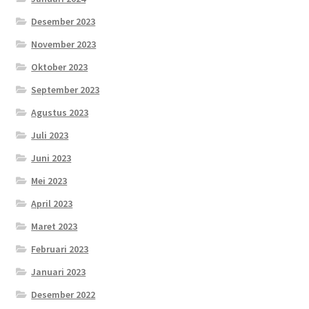
Desember 2023
November 2023
Oktober 2023
September 2023
Agustus 2023
Juli 2023
Juni 2023
Mei 2023
April 2023
Maret 2023
Februari 2023
Januari 2023
Desember 2022