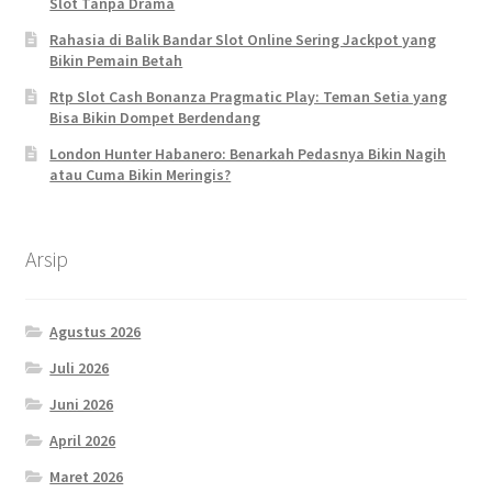
Slot Tanpa Drama
Rahasia di Balik Bandar Slot Online Sering Jackpot yang
Bikin Pemain Betah
Rtp Slot Cash Bonanza Pragmatic Play: Teman Setia yang
Bisa Bikin Dompet Berdendang
London Hunter Habanero: Benarkah Pedasnya Bikin Nagih
atau Cuma Bikin Meringis?
Arsip
Agustus 2026
Juli 2026
Juni 2026
April 2026
Maret 2026