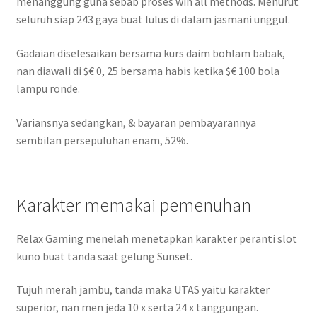
menanggung guna sebab proses win all methods. Menurut
seluruh siap 243 gaya buat lulus di dalam jasmani unggul.
Gadaian diselesaikan bersama kurs daim bohlam babak,
nan diawali di $€ 0, 25 bersama habis ketika $€ 100 bola
lampu ronde.
Variansnya sedangkan, & bayaran pembayarannya
sembilan persepuluhan enam, 52%.
Karakter memakai pemenuhan
Relax Gaming menelah menetapkan karakter peranti slot
kuno buat tanda saat gelung Sunset.
Tujuh merah jambu, tanda maka UTAS yaitu karakter
superior, nan men jeda 10 x serta 24 x tanggungan.