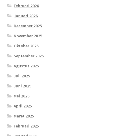
Februari 2026
Januari 2026
Desember 2025
November 2025
Oktober 2025
September 2025
Agustus 2025
Juli 2025
Juni 2025
Mei 2025
April 2025
Maret 2025
Februari 2025