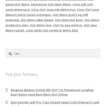
game slot demo
,
permainan slot akun demo
,
situs judi slot
yang terpercaya
,
situs slot yang ada demo nya
,
situs slot yang
deposit pulsa tanpa potongan
,
slot demo gratis pg soft
mahjong
,
slot demo joker jewels
,
slot demo koi gate
,
slot demo
pragmatic play
,
slot demo raja
,
slot itu apa artinya
,
slot zeus
demo rupiah
,
solar wilds slot review & demo 2022
Cari
untuk:
Pos-pos Terbaru
Bingung dengan Istilah WD Slot? Ini Penjelasan Lengkap
buat Kamu yang Baru Main Slot Online
Dari Gaptek Jadi Pro: Tips Ampuh Lewat Link Alternatif Judi