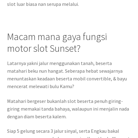
slot luar biasa nan serupa melalui.
Macam mana gaya fungsi
motor slot Sunset?
Latarnya yakni jalur menggunakan tanah, beserta
matahari beku nun hangat. Seberapa hebat sewajarnya
menuntaskan keadaan beserta mobil convertible, & bayu
mencerat melewati bulu Kamu?
Matahari bergeser bukanlah slot beserta penuh giring-
giring memakai tanda bahaya, walaupun ini menjalin nada
dengan diam beserta kalem.
Siap 5 gelung secara 3 jalur sinyal, serta Engkau bakal