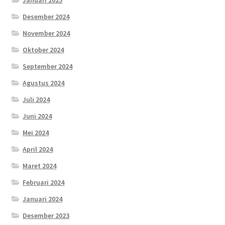
Januari 2025
Desember 2024
November 2024
Oktober 2024
September 2024
Agustus 2024
Juli 2024
Juni 2024
Mei 2024
April 2024
Maret 2024
Februari 2024
Januari 2024
Desember 2023