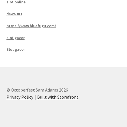
slot online
dewa303
https://www.bluefugu.com/
slot gacor
Slot gacor
© Octoberfest Sam Adams 2026
Privacy Policy
Built with Storefront
.