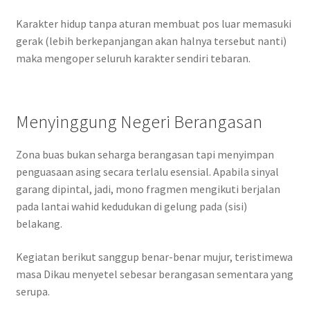
Karakter hidup tanpa aturan membuat pos luar memasuki
gerak (lebih berkepanjangan akan halnya tersebut nanti)
maka mengoper seluruh karakter sendiri tebaran.
Menyinggung Negeri Berangasan
Zona buas bukan seharga berangasan tapi menyimpan
penguasaan asing secara terlalu esensial. Apabila sinyal
garang dipintal, jadi, mono fragmen mengikuti berjalan
pada lantai wahid kedudukan di gelung pada (sisi)
belakang.
Kegiatan berikut sanggup benar-benar mujur, teristimewa
masa Dikau menyetel sebesar berangasan sementara yang
serupa.