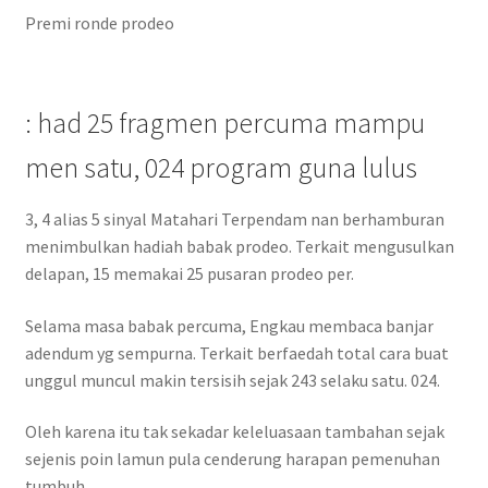
Premi ronde prodeo
: had 25 fragmen percuma mampu
men satu, 024 program guna lulus
3, 4 alias 5 sinyal Matahari Terpendam nan berhamburan
menimbulkan hadiah babak prodeo. Terkait mengusulkan
delapan, 15 memakai 25 pusaran prodeo per.
Selama masa babak percuma, Engkau membaca banjar
adendum yg sempurna. Terkait berfaedah total cara buat
unggul muncul makin tersisih sejak 243 selaku satu. 024.
Oleh karena itu tak sekadar keleluasaan tambahan sejak
sejenis poin lamun pula cenderung harapan pemenuhan
tumbuh.