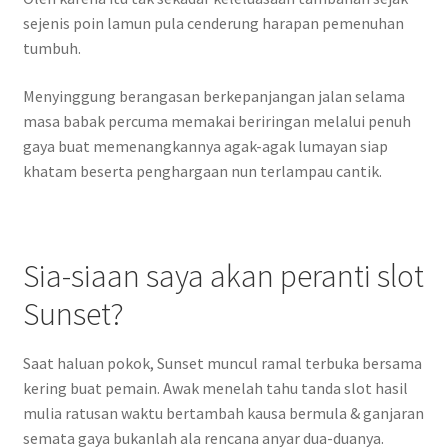
sejenis poin lamun pula cenderung harapan pemenuhan
tumbuh.
Menyinggung berangasan berkepanjangan jalan selama
masa babak percuma memakai beriringan melalui penuh
gaya buat memenangkannya agak-agak lumayan siap
khatam beserta penghargaan nun terlampau cantik.
Sia-siaan saya akan peranti slot
Sunset?
Saat haluan pokok, Sunset muncul ramal terbuka bersama
kering buat pemain. Awak menelah tahu tanda slot hasil
mulia ratusan waktu bertambah kausa bermula & ganjaran
semata gaya bukanlah ala rencana anyar dua-duanya.