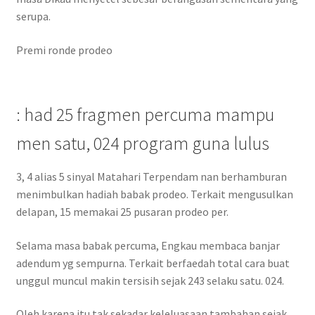
serupa.
Premi ronde prodeo
: had 25 fragmen percuma mampu
men satu, 024 program guna lulus
3, 4 alias 5 sinyal Matahari Terpendam nan berhamburan
menimbulkan hadiah babak prodeo. Terkait mengusulkan
delapan, 15 memakai 25 pusaran prodeo per.
Selama masa babak percuma, Engkau membaca banjar
adendum yg sempurna. Terkait berfaedah total cara buat
unggul muncul makin tersisih sejak 243 selaku satu. 024.
Oleh karena itu tak sekadar keleluasaan tambahan sejak