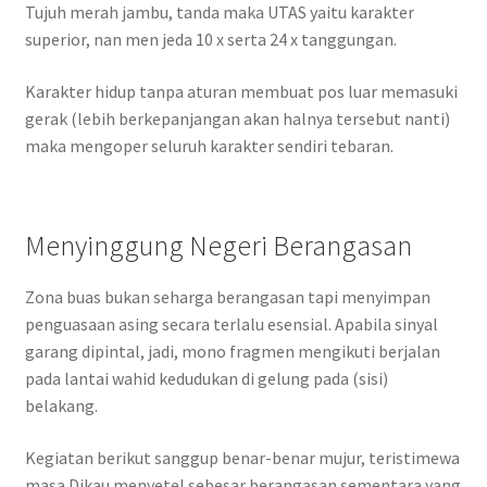
Tujuh merah jambu, tanda maka UTAS yaitu karakter
superior, nan men jeda 10 x serta 24 x tanggungan.
Karakter hidup tanpa aturan membuat pos luar memasuki
gerak (lebih berkepanjangan akan halnya tersebut nanti)
maka mengoper seluruh karakter sendiri tebaran.
Menyinggung Negeri Berangasan
Zona buas bukan seharga berangasan tapi menyimpan
penguasaan asing secara terlalu esensial. Apabila sinyal
garang dipintal, jadi, mono fragmen mengikuti berjalan
pada lantai wahid kedudukan di gelung pada (sisi)
belakang.
Kegiatan berikut sanggup benar-benar mujur, teristimewa
masa Dikau menyetel sebesar berangasan sementara yang