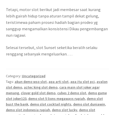
Tetapi, motor slot berikut jadi membesar saat kurang
lebih gairah hidup tanpa aturan tampil dekat gelung,
teristimewa paham prosesi hadiah bagian prodeo yg
sanggup mengamalkan konsistensi Dikau pengembangan
nun ragawi.
Selesai tersebut, slot Sunset seketika beralih selaku
renggang sebanyak mengeluarkan. …
Category:
Uncategorized
Tags:
akun demo wso slot
,
apa arti slot
,
apa itu slot pci
,
avalon
slot demo
,
aztec king slot demo
,
cara main slot joker agar
menang
,
clover gold slot demo
,
cubes 2 demo slot
,
demo game
slot joker123
,
demo slot 5 lions megaways rupiah
,
demo slot
bust the bank
,
demo slot cocktail nights
,
demo slot duniawin
,
demo slot indonesia rupiah
,
demo slot lucky
,
demo slot