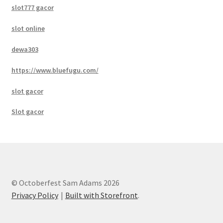
slot777 gacor
slot online
dewa303
https://www.bluefugu.com/
slot gacor
Slot gacor
© Octoberfest Sam Adams 2026
Privacy Policy
Built with Storefront
.