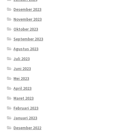
Desember 2023
November 2023
Oktober 2023
September 2023
Agustus 2023
Juli 2023
Juni 2023
Mei 2023
April 2023
Maret 2023
Februari 2023
Januari 2023
Desember 2022