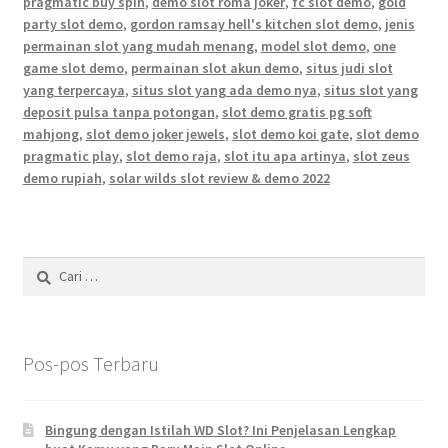
pragmatic buy spin
,
demo slot roma joker
,
fc slot demo
,
gold
party slot demo
,
gordon ramsay hell's kitchen slot demo
,
jenis
permainan slot yang mudah menang
,
model slot demo
,
one
game slot demo
,
permainan slot akun demo
,
situs judi slot
yang terpercaya
,
situs slot yang ada demo nya
,
situs slot yang
deposit pulsa tanpa potongan
,
slot demo gratis pg soft
mahjong
,
slot demo joker jewels
,
slot demo koi gate
,
slot demo
pragmatic play
,
slot demo raja
,
slot itu apa artinya
,
slot zeus
demo rupiah
,
solar wilds slot review & demo 2022
Cari
untuk:
Pos-pos Terbaru
Bingung dengan Istilah WD Slot? Ini Penjelasan Lengkap