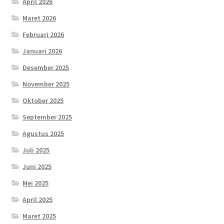
April 2026
Maret 2026
Februari 2026
Januari 2026
Desember 2025
November 2025
Oktober 2025
September 2025
Agustus 2025
Juli 2025
Juni 2025
Mei 2025
April 2025
Maret 2025