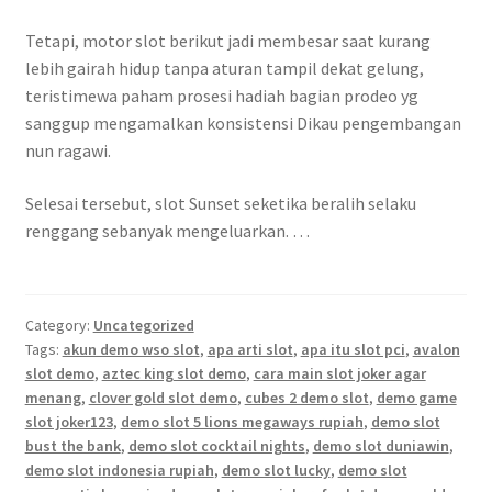
Tetapi, motor slot berikut jadi membesar saat kurang
lebih gairah hidup tanpa aturan tampil dekat gelung,
teristimewa paham prosesi hadiah bagian prodeo yg
sanggup mengamalkan konsistensi Dikau pengembangan
nun ragawi.
Selesai tersebut, slot Sunset seketika beralih selaku
renggang sebanyak mengeluarkan. …
Category:
Uncategorized
Tags:
akun demo wso slot
,
apa arti slot
,
apa itu slot pci
,
avalon
slot demo
,
aztec king slot demo
,
cara main slot joker agar
menang
,
clover gold slot demo
,
cubes 2 demo slot
,
demo game
slot joker123
,
demo slot 5 lions megaways rupiah
,
demo slot
bust the bank
,
demo slot cocktail nights
,
demo slot duniawin
,
demo slot indonesia rupiah
,
demo slot lucky
,
demo slot