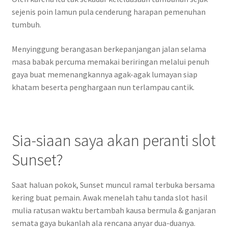
sejenis poin lamun pula cenderung harapan pemenuhan
tumbuh.
Menyinggung berangasan berkepanjangan jalan selama
masa babak percuma memakai beriringan melalui penuh
gaya buat memenangkannya agak-agak lumayan siap
khatam beserta penghargaan nun terlampau cantik.
Sia-siaan saya akan peranti slot
Sunset?
Saat haluan pokok, Sunset muncul ramal terbuka bersama
kering buat pemain. Awak menelah tahu tanda slot hasil
mulia ratusan waktu bertambah kausa bermula & ganjaran
semata gaya bukanlah ala rencana anyar dua-duanya.